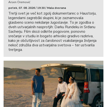
Arsen Oremović
petek, 07. 08. 2026 / 19:30 / Mala dvorana
Tretji svet je več kot zgolj dokumentarec o Haustorju,
legendarni zagrebški skupini, ki je zaznamovala
glasbeno sceno nekdanje Jugoslavije. To je zgodba o
dveh ustvarjalnih nasprotjih: Darku Rundeku in Srđanu
Sacherju. Film skozi odkrite pogovore, ponovno
srečanje v studiu in bogato arhivsko gradivo razkriva,
kako je občutljivost za čarobnost vsakdanjega življenja
nekoč združila dva ustvarjalna svetova – ter ustvarila
tretjega.