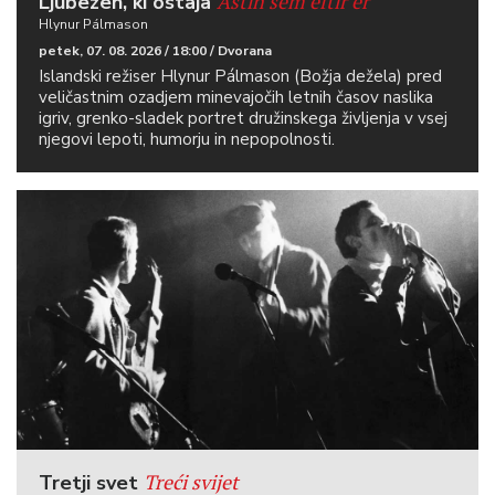
Ástin sem eftir er
Ljubezen, ki ostaja
Hlynur Pálmason
petek, 07. 08. 2026 / 18:00 / Dvorana
Islandski režiser Hlynur Pálmason (Božja dežela) pred
veličastnim ozadjem minevajočih letnih časov naslika
igriv, grenko-sladek portret družinskega življenja v vsej
njegovi lepoti, humorju in nepopolnosti.
Treći svijet
Tretji svet