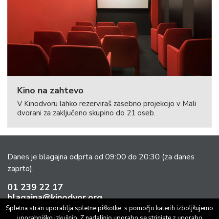
Kino na zahtevo
V Kinodvoru lahko rezerviraš zasebno projekcijo v Mali
dvorani za zaključeno skupino do 21 oseb.
Danes je blagajna odprta od 09:00 do 20:30
(za danes
zaprto).
01 239 22 17
blagajna@kinodvor.org
Spletna stran uporablja spletne piškotke, s pomočjo katerih izboljšujemo
uporabniško izkušnjo. Z nadaljnjo uporabo se strinjate z uporabo