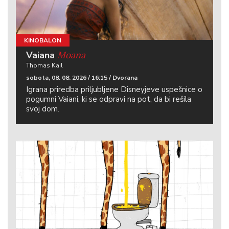
KINOBALON
Moana
Vaiana
Thomas Kail
sobota, 08. 08. 2026 / 16:15 / Dvorana
Igrana priredba priljubljene Disneyjeve uspešnice o
pogumni Vaiani, ki se odpravi na pot, da bi rešila
svoj dom.