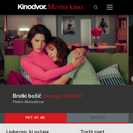
Amarga Navidad
Bridki božič
Pedro Almodóvar
PET. 07. 08.
SPORED
Ljubezen, ki ostaja
Tretji svet