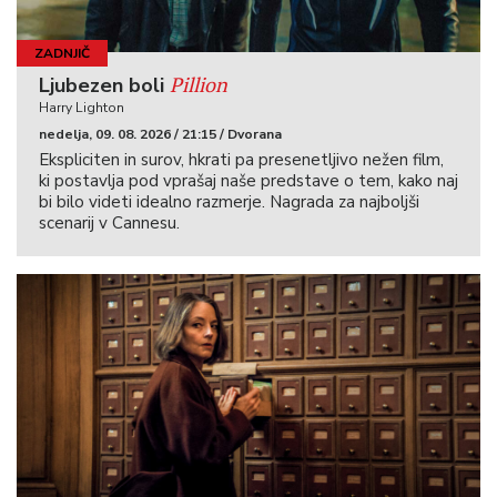
ZADNJIČ
Pillion
Ljubezen boli
Harry Lighton
nedelja, 09. 08. 2026 / 21:15 / Dvorana
Ekspliciten in surov, hkrati pa presenetljivo nežen film,
ki postavlja pod vprašaj naše predstave o tem, kako naj
bi bilo videti idealno razmerje. Nagrada za najboljši
scenarij v Cannesu.