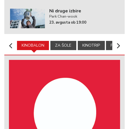
Ni druge izbire
Park Chan-wook
23. avgusta ob 19:00
KINOBALON
ZA ŠOLE
KINOTRIP
FILMSKA 