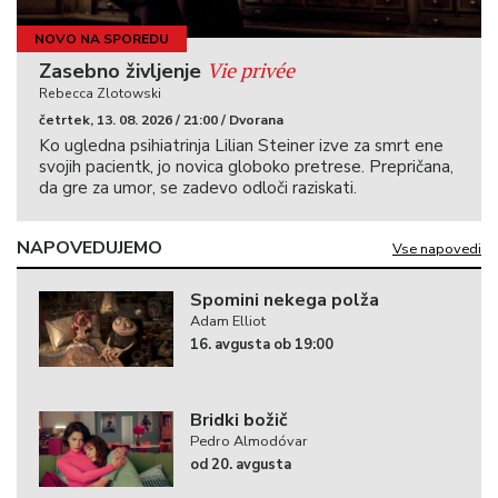
NOVO NA SPOREDU
Vie privée
Zasebno življenje
Rebecca Zlotowski
četrtek, 13. 08. 2026 / 21:00 / Dvorana
Ko ugledna psihiatrinja Lilian Steiner izve za smrt ene
svojih pacientk, jo novica globoko pretrese. Prepričana,
da gre za umor, se zadevo odloči raziskati.
NAPOVEDUJEMO
Vse napovedi
Spomini nekega polža
Adam Elliot
16. avgusta ob 19:00
Bridki božič
Pedro Almodóvar
od 20. avgusta