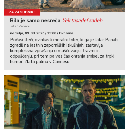
ZA ZAMUDNIKE
Yek tasadef sadeh
Bila je samo nesreča
Jafar Panahi
nedelja, 09. 08. 2026 / 19:00 / Dvorana
Počasi tleči, ovinkasti moralni triler, ki ga je Jafar Panahi
zgradil na lastnih zaporniških izkušnjah, zastavlja
kompleksna vprašanja o maščevanju, travmi in
odpuščanju, pri tem pa ves čas ohranja smisel za trpki
humor. Zlata palma v Cannesu.