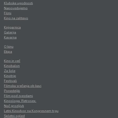
Klubske ugodnosti
Napovedujemo
Filmi
Kino na zahtevo
Knjigarnica
Galerija
Kavarna
O kinu
Ekipa
Kino in več
Kinobalon
Za šole
Kinotrip
Festivali
Filmska srečanja ob kavi
Ponedeljki
Film pod zvezdami
Kinosloga. Retrosex.
Noč grozljivk
Letni Kinodvor na Kongresnem trgu
Spletni ogled