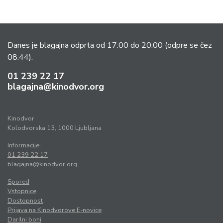
Danes je blagajna odprta od 17:00 do 20:00
(odpre se čez
08:44).
01 239 22 17
blagajna@kinodvor.org
Kinodvor
Kolodvorska 13, 1000 Ljubljana
Informacije:
01 239 22 17
blagajna@kinodvor.org
Spored
Vstopnice
Dostopnost
Prijava na Kinodvorove E-novice
Darilni boni