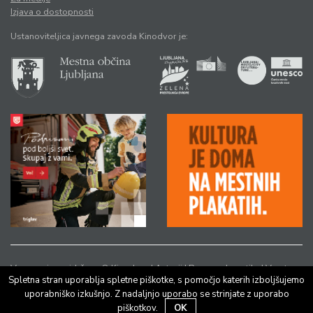
Izjava o dostopnosti
Ustanoviteljica javnega zavoda Kinodvor je:
Vse pravice pridržane © Kinodvor |
Avtorji
|
Pravno obvestilo
|
Varstvo
Spletna stran uporablja spletne piškotke, s pomočjo katerih izboljšujemo
osebnih podatkov
uporabniško izkušnjo. Z nadaljnjo uporabo se strinjate z uporabo
piškotkov.
OK