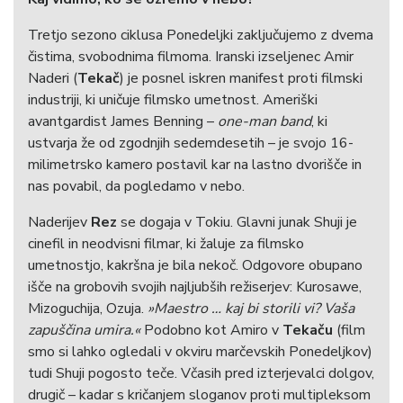
Tretjo sezono ciklusa Ponedeljki zaključujemo z dvema
ponedeljek, 28. 09. 2026 / 18:30 / Dvorana
čistima, svobodnima filmoma. Iranski izseljenec Amir
Smeh in nož
Naderi (
Tekač
) je posnel iskren manifest proti filmski
Pedro Pinho
industriji, ki uničuje filmsko umetnost. Ameriški
PONEDELJKI
avantgardist James Benning –
one-man band
, ki
Otok v Ljubljani
​
ustvarja že od zgodnjih sedemdesetih – je svojo 16-
milimetrsko kamero postavil kar na lastno dvorišče in
nas povabil, da pogledamo v nebo.
ponedeljek, 19. 10. 2026 / 17:00 / Dvorana
Naderijev
Rez
se dogaja v Tokiu. Glavni junak Shuji je
Suhi list
cinefil in neodvisni filmar, ki žaluje za filmsko
Alexandre Koberidze
umetnostjo, kakršna je bila nekoč. Odgovore obupano
PONEDELJKI
išče na grobovih svojih najljubših režiserjev: Kurosawe,
Otok v Ljubljani
​
Mizoguchija, Ozuja.
»Maestro … kaj bi storili vi? Vaša
zapuščina umira.«
Podobno kot Amiro v
Tekaču
(film
smo si lahko ogledali v okviru marčevskih Ponedeljkov)
tudi Shuji pogosto teče. Včasih pred izterjevalci dolgov,
drugič – kadar s kričanjem sloganov proti multipleksom