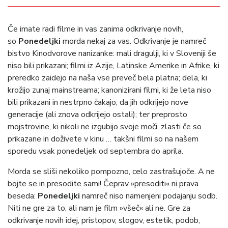
Če imate radi filme in vas zanima odkrivanje novih,
so
Ponedeljki
morda nekaj za vas. Odkrivanje je namreč
bistvo Kinodvorove nanizanke: mali dragulji, ki v Sloveniji še
niso bili prikazani; filmi iz Azije, Latinske Amerike in Afrike, ki
preredko zaidejo na naša vse preveč bela platna; dela, ki
krožijo zunaj mainstreama; kanonizirani filmi, ki že leta niso
bili prikazani in nestrpno čakajo, da jih odkrijejo nove
generacije (ali znova odkrijejo ostali); ter preprosto
mojstrovine, ki nikoli ne izgubijo svoje moči, zlasti če so
prikazane in doživete v kinu … takšni filmi so na našem
sporedu vsak ponedeljek od septembra do aprila.
Morda se sliši nekoliko pompozno, celo zastrašujoče. A ne
bojte se in presodite sami! Čeprav »presoditi« ni prava
beseda:
Ponedeljki
namreč niso namenjeni podajanju sodb.
Niti ne gre za to, ali nam je film »všeč« ali ne. Gre za
odkrivanje novih idej, pristopov, slogov, estetik, podob,