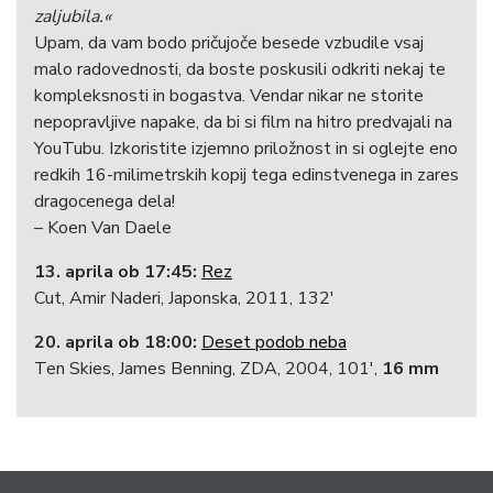
zaljubila.«
Upam, da vam bodo pričujoče besede vzbudile vsaj
malo radovednosti, da boste poskusili odkriti nekaj te
kompleksnosti in bogastva. Vendar nikar ne storite
nepopravljive napake, da bi si film na hitro predvajali na
YouTubu. Izkoristite izjemno priložnost in si oglejte eno
redkih 16-milimetrskih kopij tega edinstvenega in zares
dragocenega dela!
– Koen Van Daele
13. aprila ob 17:45:
Rez
Cut, Amir Naderi, Japonska, 2011, 132′
20. aprila ob 18:00:
Deset podob neba
Ten Skies, James Benning, ZDA, 2004, 101′,
16 mm