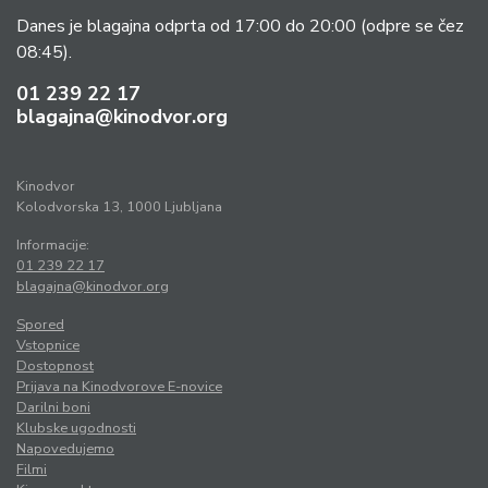
Danes je blagajna odprta od 17:00 do 20:00
(odpre se čez
08:45).
01 239 22 17
blagajna@kinodvor.org
Kinodvor
Kolodvorska 13, 1000 Ljubljana
Informacije:
01 239 22 17
blagajna@kinodvor.org
Spored
Vstopnice
Dostopnost
Prijava na Kinodvorove E-novice
Darilni boni
Klubske ugodnosti
Napovedujemo
Filmi