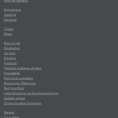
Kino na zahtevo
Knjigarnica
Galerija
Kavarna
O kinu
Ekipa
Kino in več
Kinobalon
Za šole
Kinotrip
Festivali
Filmska srečanja ob kavi
Ponedeljki
Film pod zvezdami
Kinosloga. Retrosex.
Noč grozljivk
Letni Kinodvor na Kongresnem trgu
Spletni ogled
Drugi posebni programi
Najemi
Za medije