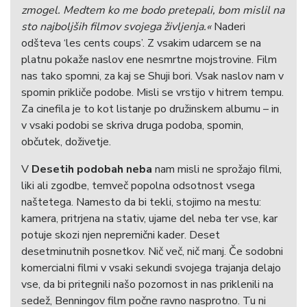
zmogel. Medtem ko me bodo pretepali, bom mislil na
sto najboljših filmov svojega življenja.«
Naderi
odšteva ‘les cents coups’. Z vsakim udarcem se na
platnu pokaže naslov ene nesmrtne mojstrovine. Film
nas tako spomni, za kaj se Shuji bori. Vsak naslov nam v
spomin prikliče podobe. Misli se vrstijo v hitrem tempu.
Za cinefila je to kot listanje po družinskem albumu – in
v vsaki podobi se skriva druga podoba, spomin,
občutek, doživetje.
V
Desetih podobah neba
nam misli ne sprožajo filmi,
liki ali zgodbe, temveč popolna odsotnost vsega
naštetega. Namesto da bi tekli, stojimo na mestu:
kamera, pritrjena na stativ, ujame del neba ter vse, kar
potuje skozi njen nepremični kader. Deset
desetminutnih posnetkov. Nič več, nič manj. Če sodobni
komercialni filmi v vsaki sekundi svojega trajanja delajo
vse, da bi pritegnili našo pozornost in nas priklenili na
sedež, Benningov film počne ravno nasprotno. Tu ni