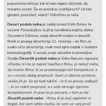
popolnoma ničesar, kar bi nam dajalo občutek, da
moramo ostati. Še en preizkus vzdržljivosti? Ostati,
gledati, poslušati, videti? Odločitev je naša.
Deset podob neba
je zadnji izmed štirih filmov te
sezone
Ponedeljkov
, ki jih je navdihnila knjižna zbirka
Decadent Editions
, serija desetih esejev o desetih
filmih iz prvega desetletja 21. stoletja – en film za
vsako leto desetletja, vsak med njimi mejnik v sodobni
kinematografiji. V uvodu svoje obsežne in pronicljive
študije
Desetih podob neba
je Erika Balsom zapisala:
»Oseba, ki me je največ naučila o filmu, je nekoč rekla,
da imamo filme, ki se predstavljajo kot kompleksni, a
so v resnici dokaj preprosti. Sami si izberite primere,
veliko jih je. So pa tudi takšni – in ti so precej redkejši
–, ki so videti preprosti, a v sebi skrivajo izjemno
kompleksnost. In prav to je prevara, v tem je čar
Desetih podob neba
– filma, ki je bolj zapleten in
bogat, kot sem lahko slutila, ko sem se vanj prvič