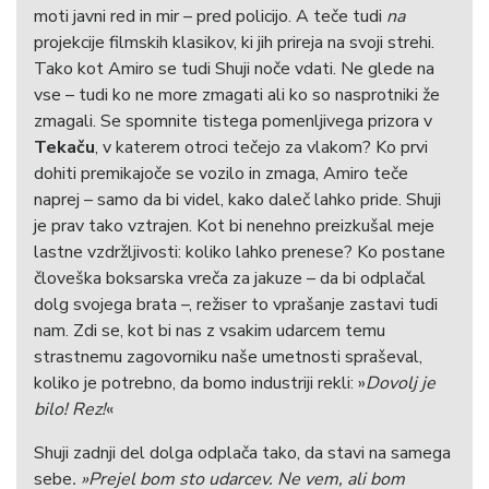
moti javni red in mir – pred policijo. A teče tudi
na
projekcije filmskih klasikov, ki jih prireja na svoji strehi.
Tako kot Amiro se tudi Shuji noče vdati. Ne glede na
vse – tudi ko ne more zmagati ali ko so nasprotniki že
zmagali. Se spomnite tistega pomenljivega prizora v
Tekaču
, v katerem otroci tečejo za vlakom? Ko prvi
dohiti premikajoče se vozilo in zmaga, Amiro teče
naprej – samo da bi videl, kako daleč lahko pride. Shuji
je prav tako vztrajen. Kot bi nenehno preizkušal meje
lastne vzdržljivosti: koliko lahko prenese? Ko postane
človeška boksarska vreča za jakuze – da bi odplačal
dolg svojega brata –, režiser to vprašanje zastavi tudi
nam. Zdi se, kot bi nas z vsakim udarcem temu
strastnemu zagovorniku naše umetnosti spraševal,
koliko je potrebno, da bomo industriji rekli: »
Dovolj je
bilo! Rez!
«
Shuji zadnji del dolga odplača tako, da stavi na samega
sebe
. »Prejel bom sto udarcev. Ne vem, ali bom