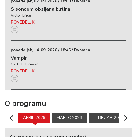
ponedeljek, 07. 09. 2026 / 18:00 / Dvorana
S soncem obsijana kutina
Víctor Erice
PONEDELJKI
ponedeljek, 14. 09. 2026 / 18:45 / Dvorana
Vampir
Carl Th. Dreyer
PONEDELJKI
ponedeljek, 21. 09. 2026 / 17:50 / Dvorana
O programu
Zgodbe iz dobre doline
José Luis Guerin
APRIL 2026
MAREC 2026
FEBRUAR 2026
PONEDELJKI
Otok v Ljubljani
​
S podporo Veleposlaništva kraljevine Španije.
Kaj vidimo, ko se ozremo v nebo?