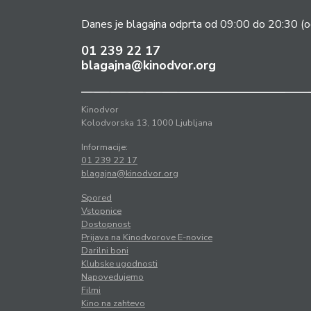
Danes je blagajna odprta od 09:00 do 20:30
(o
01 239 22 17
blagajna@kinodvor.org
Kinodvor
Kolodvorska 13, 1000 Ljubljana
Informacije:
01 239 22 17
blagajna@kinodvor.org
Spored
Vstopnice
Dostopnost
Prijava na Kinodvorove E-novice
Darilni boni
Klubske ugodnosti
Napovedujemo
Filmi
Kino na zahtevo