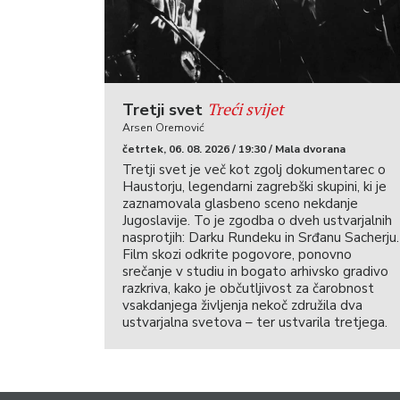
Treći svijet
Tretji svet
Arsen Oremović
četrtek, 06. 08. 2026 / 19:30 / Mala dvorana
Tretji svet je več kot zgolj dokumentarec o
Haustorju, legendarni zagrebški skupini, ki je
zaznamovala glasbeno sceno nekdanje
Jugoslavije. To je zgodba o dveh ustvarjalnih
nasprotjih: Darku Rundeku in Srđanu Sacherju.
Film skozi odkrite pogovore, ponovno
srečanje v studiu in bogato arhivsko gradivo
razkriva, kako je občutljivost za čarobnost
vsakdanjega življenja nekoč združila dva
ustvarjalna svetova – ter ustvarila tretjega.