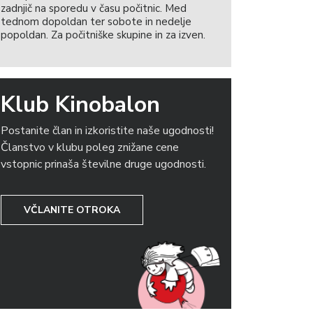
zadnjič na sporedu v času počitnic. Med
tednom dopoldan ter sobote in nedelje
popoldan. Za počitniške skupine in za izven.
Klub Kinobalon
Postanite član in izkoristite naše ugodnosti!
Članstvo v klubu poleg znižane cene
vstopnic prinaša številne druge ugodnosti.
VČLANITE OTROKA