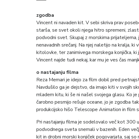
zgodba
Vincent ni navaden kit. V sebi skriva prav pos
starša, se svet okoli njega hitro spremeni, zlasti
podvodni svet. Skupaj z morskima prijateljema, 
nenavadnih srečanj. Na njej naletijo na kralja, k
kitolovke, ter zanimivega morskega konjička, ki 
Vincent najde tudi nekaj, kar mu je ves čas manj
o nastajanju filma
Reza Memari je idejo za film dobil pred petnajs
Navdušilo ga je dejstvo, da imajo kiti v svojih 
mladem kitu, ki še ni našel svojega glasu. Ko je
čarobno pesmijo rešuje oceane, jo je zgodba ta
produkcijsko hišo Telescope Animation in film sk
Pri nastajanju filma je sodelovalo več kot 300 u
podvodnega sveta snemali v bazenih. Eden večjih
kit in drobni morski konjiček pogovarjata, saj s