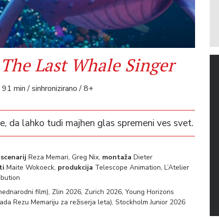
The Last Whale Singer
a
91 min / sinhronizirano / 8+
e, da lahko tudi majhen glas spremeni ves svet.
,
scenarij
Reza Memari, Greg Nix,
montaža
Dieter
ti
Maite Wokoeck,
produkcija
Telescope Animation, L’Atelier
ibution
mednarodni film), Zlin 2026, Zurich 2026, Young Horizons
da Rezu Memariju za režiserja leta), Stockholm Junior 2026