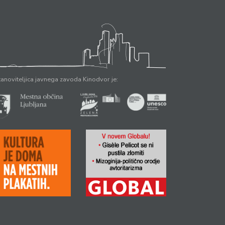
anoviteljica javnega zavoda Kinodvor je: