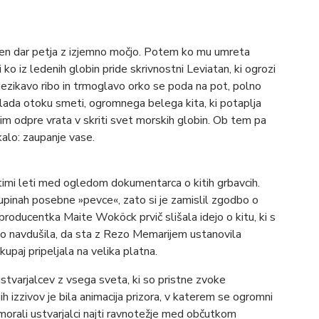
eben dar petja z izjemno močjo. Potem ko mu umreta
 ko iz ledenih globin pride skrivnostni Leviatan, ki ogrozi
jezikavo ribo in trmoglavo orko se poda na pot, polno
i vlada otoku smeti, ogromnega belega kita, ki potaplja
jim odpre vrata v skriti svet morskih globin. Ob tem pa
kalo: zaupanje vase.
timi leti med ogledom dokumentarca o kitih grbavcih.
skupinah posebne »pevce«, zato si je zamislil zgodbo o
 producentka Maite Woköck prvič slišala idejo o kitu, ki s
ko navdušila, da sta z Rezo Memarijem ustanovila
upaj pripeljala na velika platna.
stvarjalcev z vsega sveta, ki so pristne zvoke
 izzivov je bila animacija prizora, v katerem se ogromni
o morali ustvarjalci najti ravnotežje med občutkom