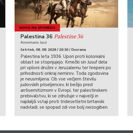
NOVO NA SPOREDU
Palestine 36
Palestina 36
Annemarie Jacir
četrtek, 06. 08. 2026 / 20:30 / Dvorana
Palestina leta 1936. Upori proti kolonialni
oblast se stopnjujejo. Kmečki sin Jusuf dela
pri vplivni družini v Jeruzalemu ter hrepeni po
prihodnosti onkraj nemirov. Toda zgodovina
je neusmiljena. Ob vse večjem številu
judovskih priseljencev, ki bežijo pred
antisemitizmom v Evropi, ter palestinskem
prebivalstvu, ki se združuje v največji in
najdaljši vstaji proti tridesetletni britanski
nadvladi, se spopad zdi vse bolj neizogiben.