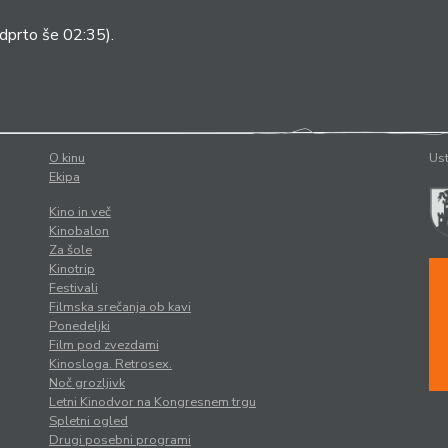
dprto še 02:35).
O kinu
Ust
Ekipa
Kino in več
Kinobalon
Za šole
Kinotrip
Festivali
Filmska srečanja ob kavi
Ponedeljki
Film pod zvezdami
Kinosloga. Retrosex.
Noč grozljivk
Letni Kinodvor na Kongresnem trgu
Spletni ogled
Drugi posebni programi