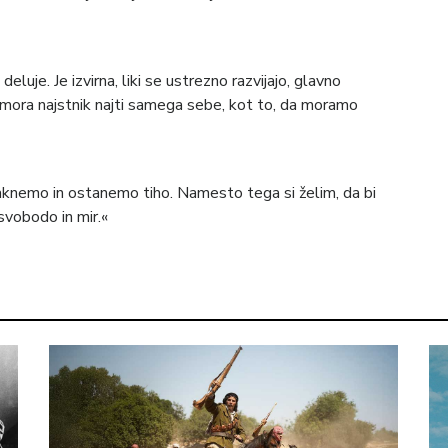
luje. Je izvirna, liki se ustrezno razvijajo, glavno
da mora najstnik najti samega sebe, kot to, da moramo
aknemo in ostanemo tiho. Namesto tega si želim, da bi
 svobodo in mir.«