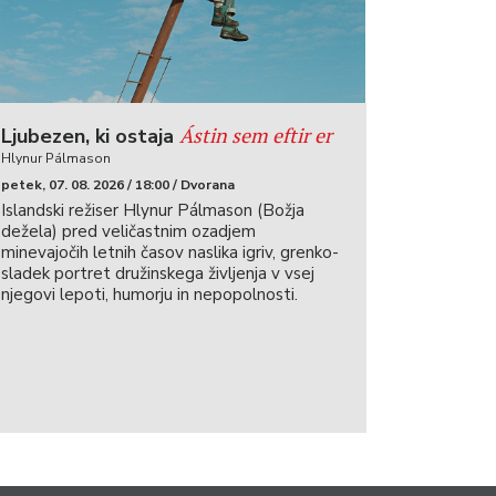
Ástin sem eftir er
Ljubezen, ki ostaja
Hlynur Pálmason
petek, 07. 08. 2026 / 18:00 / Dvorana
Islandski režiser Hlynur Pálmason (Božja
dežela) pred veličastnim ozadjem
minevajočih letnih časov naslika igriv, grenko-
sladek portret družinskega življenja v vsej
njegovi lepoti, humorju in nepopolnosti.