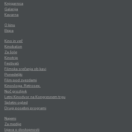
Knjigarnica
Galerija
Kavarna
O kinu
Ekipa
Kino in več
Kinobalon
Za šole
Kinotrip
Festivali
Filmska srečanja ob kavi
Ponedeljki
Film pod zvezdami
Kinosloga. Retrosex.
Noč grozljivk
Letni Kinodvor na Kongresnem trgu
Spletni ogled
Drugi posebni programi
Najemi
Za medije
Izjava o dostopnosti