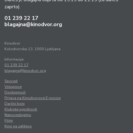
zaprto).
01 239 22 17
blagajna@kinodvor.org
Kinodvor
Kolodvorska 13, 1000 Ljubljana
Informacije:
01 239 22 17
blagajna@kinodvor.org
Spored
Vstopnice
Dostopnost
Prijava na Kinodvorove E-novice
Darilni boni
Klubske ugodnosti
Napovedujemo
Filmi
Kino na zahtevo