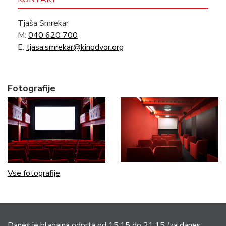
Tjaša Smrekar
M:
040 620 700
E:
tjasa.smrekar@kinodvor.org
Fotografije
Vse fotografije
Danes je blagajna odprta od 15:15 do 21:15
(za danes