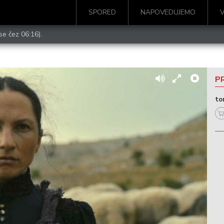
SPORED
NAPOVEDUJEMO
se čez 06:16).
PR
to