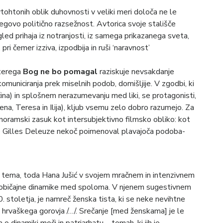
tohtonih oblik duhovnosti v veliki meri določa ne le
jegovo politično razsežnost. Avtorica svoje stališče
gled prihaja iz notranjosti, iz samega prikazanega sveta,
pri čemer izziva, izpodbija in ruši ‘naravnost’
aterega
Bog ne bo pomagal
raziskuje nevsakdanje
omuniciranja prek miselnih podob, domišljije. V zgodbi, ki
ščina) in splošnem nerazumevanju med liki, se protagonisti,
ena, Teresa in Ilija), kljub vsemu zelo dobro razumejo. Za
oramski zasuk kot intersubjektivno filmsko obliko: kot
 je Gilles Deleuze nekoč poimenoval plavajoča podoba-
ka tema, toda Hana Jušić v svojem mračnem in intenzivnem
 običajne dinamike med spoloma. V njenem sugestivnem
stoletja, je namreč ženska tista, ki se neke nevihtne
 hrvaškega gorovja /…/. Srečanje [med ženskama] je le