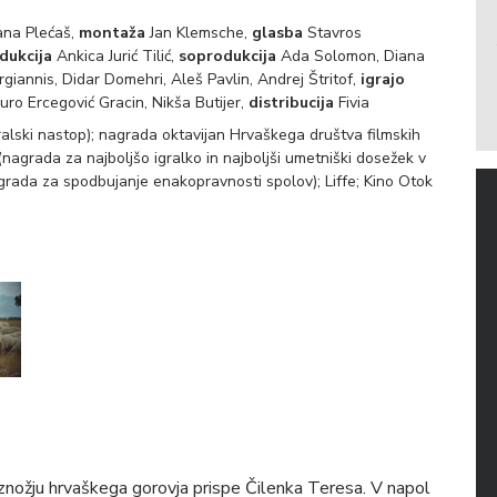
ana Plećaš,
montaža
Jan Klemsche,
glasba
Stavros
dukcija
Ankica Jurić Tilić,
soprodukcija
Ada Solomon, Diana
rgiannis, Didar Domehri, Aleš Pavlin, Andrej Štritof,
igrajo
auro Ercegović Gracin, Nikša Butijer,
distribucija
Fivia
ralski nastop); nagrada oktavijan Hrvaškega društva filmskih
 (nagrada za najboljšo igralko in najboljši umetniški dosežek v
grada za spodbujanje enakopravnosti spolov); Liffe; Kino Otok
nožju hrvaškega gorovja prispe Čilenka Teresa. V napol