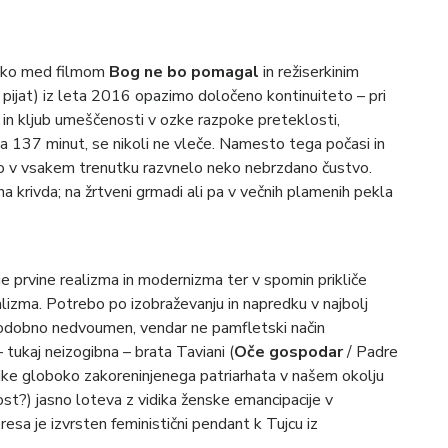
ahko med filmom
Bog ne bo pomagal
in režiserkinim
 pijat) iz leta 2016 opazimo določeno kontinuiteto – pri
 in kljub umeščenosti v ozke razpoke preteklosti,
ja 137 minut, se nikoli ne vleče. Namesto tega počasi in
 lahko v vsakem trenutku razvnelo neko nebrzdano čustvo.
na krivda; na žrtveni grmadi ali pa v večnih plamenih pekla
e prvine realizma in modernizma ter v spomin prikliče
zma. Potrebo po izobraževanju in napredku v najbolj
a podobno nedvoumen, vendar ne pamfletski način
– tukaj neizogibna – brata Taviani (
Oče gospodar
/ Padre
ke globoko zakoreninjenega patriarhata v našem okolju
st?) jasno loteva z vidika ženske emancipacije v
esa je izvrsten feministični pendant k Tujcu iz