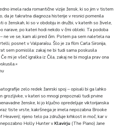
dno imela rada romantične vizije žensk, ki so jim v tistem
, da je takratna diagnoza histerije v resnici pomenila
 ženskah, ki so v obdobju in družbi, v katerih so živele,
o narave, po kateri hodi nekdo v črni obleki. Ta podoba
 – ne ve se, kam ali pred čim. Potem pa sem naletela na
elli, posnet v Valparaísu. Šlo je za film Carla Sironija,
akrat sem pomislila: zakaj ne bi tudi sama poskusila
 Če mi je všeč igralka iz Čila, zakaj ne bi mogla prav ona
skusila.«
nu
atografije zelo redek žanrski spoj – opisali bi ga lahko
 grozljivke, v kateri so mnogi prepoznali tudi prvine
nenavadne ženske, ki jo ključno opredeljuje viktorijanska
raz tiste vrste, kakršnega je imela nepozabna Brooke
 Heaven); njeno telo pa združuje krhkost in moč, kar v
ko nepozabno Holly Hunter v
Klavirju
(The Piano) Jane