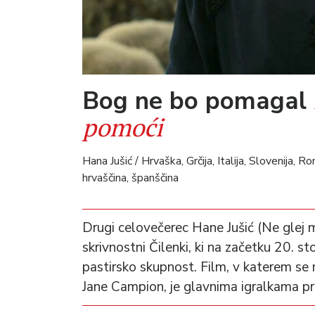
Bog ne bo pomagal
pomoći
Hana Jušić / Hrvaška, Grčija, Italija, Slovenija, R
hrvaščina, španščina
Drugi celovečerec Hane Jušić (Ne glej m
skrivnostni Čilenki, ki na začetku 20. s
pastirsko skupnost. Film, v katerem se m
Jane Campion, je glavnima igralkama pr