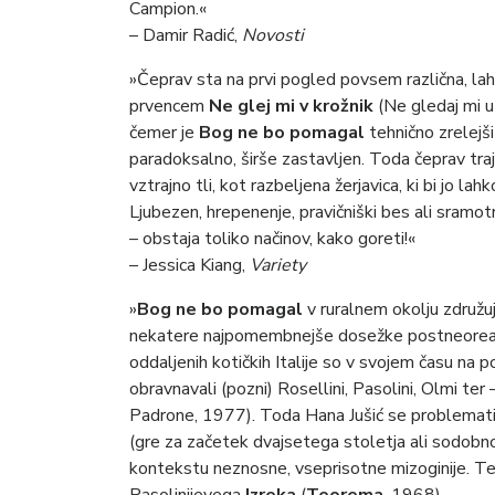
Campion.«
– Damir Radić,
Novosti
»Čeprav sta na prvi pogled povsem različna, l
prvencem
Ne glej mi v krožnik
(Ne gledaj mi u
čemer je
Bog ne bo pomagal
tehnično zrelejši
paradoksalno, širše zastavljen. Toda čeprav tra
vztrajno tli, kot razbeljena žerjavica, ki bi jo
Ljubezen, hrepenenje, pravičniški bes ali sramot
– obstaja toliko načinov, kako goreti!«
– Jessica Kiang,
Variety
»
Bog ne bo pomagal
v ruralnem okolju združuj
nekatere najpomembnejše dosežke postneoreali
oddaljenih kotičkih Italije so v svojem času n
obravnavali (pozni) Rosellini, Pasolini, Olmi ter 
Padrone, 1977). Toda Hana Jušić se problemati
(gre za začetek dvajsetega stoletja ali sodobno
kontekstu neznosne, vseprisotne mizoginije. Ter