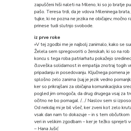
zapuščeni hiši naleti na Mileno, ki so jo bratje
pašo. Teresa trdi, da je vdova Mileninega brata, 
tujke, ki ne pozna ne jezika ne običajev, močno 
prinese tudi slutnjo svobode.
iz prve roke
»V tej zgodbi me je najbolj zanimalo, kako se su
Želela sem spregovoriti o ženskah, ki so na rob o
koncu s tega roba patriarhatu pokažejo sredinec
človeška solidarnost in empatija znotraj togih vr
pripadanju in posedovanju. Ključnega pomena je 
splošno zelo zanima (saj je jezik vedno pomanjklj
ker so prikrajšani za običajna komunikacijska sre
pogled jim omogoča, da drug drugega vsaj za tren
očitno ne bo pomagal. /…/ Naslov sem si izposo
Od nekdaj mi je bil všeč, ker zveni kot zelo kr
vsak dan nam to dokazuje – in s tem občutkom se 
veri in velikim zgodbam – ker je težko sprejeti v
– Hana Jušić