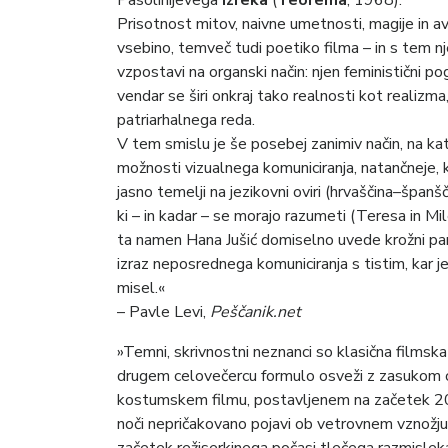
Pasolinijevega
Izreka
(
Teorema
, 1968).
Prisotnost mitov, naivne umetnosti, magije in av
vsebino, temveč tudi poetiko filma – in s tem n
vzpostavi na organski način: njen feministični po
vendar se širi onkraj tako realnosti kot realizma, 
patriarhalnega reda.
V tem smislu je še posebej zanimiv način, na k
možnosti vizualnega komuniciranja, natančneje, k
jasno temelji na jezikovni oviri (hrvaščina–špan
ki – in kadar – se morajo razumeti (Teresa in Mil
ta namen Hana Jušić domiselno uvede krožni pan
izraz neposrednega komuniciranja s tistim, kar
misel.«
– Pavle Levi,
Peščanik.net
»Temni, skrivnostni neznanci so klasična films
drugem celovečercu formulo osveži z zasukom
kostumskem filmu, postavljenem na začetek 20. 
noči nepričakovano pojavi ob vetrovnem vznožju