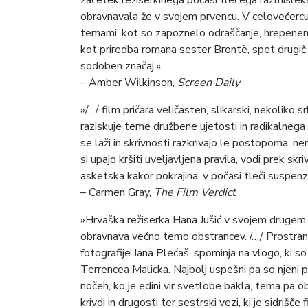
začetek režiserkinega počasi tlečega razmisleka o
obravnavala že v svojem prvencu. V celovečerc
temami, kot so zapoznelo odraščanje, hrepenenje
kot priredba romana sester Brontë, spet drugič 
sodoben značaj.«
– Amber Wilkinson,
Screen Daily
»/…/ film pričara veličasten, slikarski, nekoliko 
raziskuje teme družbene ujetosti in radikalnega 
se laži in skrivnosti razkrivajo le postopoma, n
si upajo kršiti uveljavljena pravila, vodi prek sk
asketska kakor pokrajina, v počasi tleči suspen
– Carmen Gray,
The Film Verdict
»Hrvaška režiserka Hana Jušić v svojem drugem
obravnava večno temo obstrancev. /…/ Prostrana 
fotografije Jana Plećaš, spominja na vlogo, ki s
Terrencea Malicka. Najbolj uspešni pa so njeni p
nočeh, ko je edini vir svetlobe bakla, tema pa 
krivdi in drugosti ter sestrski vezi, ki je sidrišče