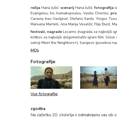
režija
Hana Jušić,
scenarij
Hana Jušić,
fotografija
J
Evangelou, Iris Asimakopoulou, Vasilis Chontos,
pro
Caravia, Ines Vasiljević, Stefano Sardo, Yorgos Tsou
Manuela Martelli, Ana Marija Veselčić, Filip Đurić, M
festivali, nagrade
Locarno (nagrada za najboljši ig
kritikov za najboljši dolgometražni igrani film; Solun
sekciji Meet the Neighbors+); Sarajevo (posebna na
IMDb
Fotografije
Vse fotografije
zgodba
Na začetku 20. stoletja v odmaknjeno vas ob vz