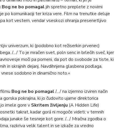
 dinamiki moči in patriarhatu – temah, ki jih je
u
Bog ne bo pomagal
jih spretno preplete z novimi
 po komunikaciji ter kriza vere. Film na trenutke deluje
pa kot vestern, vendar vseskozi ohranja presenetljivo
srhljiv univerzum, ki (podobno kot režiserkin prvenec)
bega. /…/ To je mračen svet, poln senc in brlečih sveč, kjer
eravnovesje moči pa pomeni, da pot do svobode za tiste, ki
rivnih in skrajnih dejanj. Navdihnjena glasbena podlaga,
z vnese sodobno in dinamično noto.«
 filmu
Bog ne bo pomagal
/…/ na izjemno izviren način
gorska pokrajina, ki jo čudovito ujame direktorica
o jo imele gore v
Skritem življenju
(A Hidden Life)
osnetki takrat, kadar gorá ni mogoče videti; v temnih
obdaja junake še tesneje kot gore. /…/ Mračna zgodba o
 filma, razkriva velik talent in se izkaže za vredno