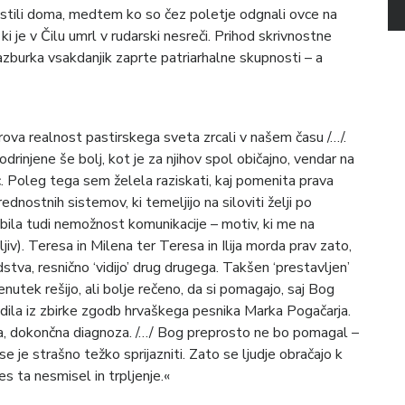
 pustili doma, medtem ko so čez poletje odgnali ovce na
ki je v Čilu umrl v rudarski nesreči. Prihod skrivnostne
razburka vsakdanjik zaprte patriarhalne skupnosti – a
rova realnost pastirskega sveta zrcali v našem času /…/.
drinjene še bolj, kot je za njihov spol običajno, vendar na
. Poleg tega sem želela raziskati, kaj pomenita prava
ednostnih sistemov, ki temeljijo na siloviti želji po
bila tudi nemožnost komunikacije – motiv, ki me na
iv). Teresa in Milena ter Teresa in Ilija morda prav zato,
dstva, resnično ‘vidijo’ drug drugega. Takšen ‘prestavljen’
utek rešijo, ali bolje rečeno, da si pomagajo, saj Bog
dila iz zbirke zgodb hrvaškega pesnika Marka Pogačarja.
uta, dokončna diagnoza. /…/ Bog preprosto ne bo pomagal –
je strašno težko sprijazniti. Zato se ljudje obračajo k
es ta nesmisel in trpljenje.«