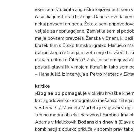
»Ker sem študirala angleško književnost, sem ve
času diagnosticirali histerijo. Danes seveda vemo
nekaj povsem drugega. Želela sem pripovedovati o
veljale za neprilagojene. Zamislila sem si podob
me je povsem prevzela. Ženska v črnem, ki beži
kratek film s čilsko filmsko igralko Manuelo Mart
italijanskega režiserja, in zelo mi je bil všeč. T
ustvariti filma o Čilenki? Zakaj bi se omejevala?
postati glavni lik v mojem filmu? In tako sem po
– Hana Jušić, iz intervjuja s Petro Meterc v
Ekra
kritike
»
Bog ne bo pomagal
je v okviru hrvaške kinem
kot zgodovinsko-etnografsko mešanico trilerja in
vesterna /…/. Manuela Martelli je v glavni vlogi 
temno modra obleka, naravnost čarobna. Ima ob
Adams v Malickovih
Božanskih dnevih
(Days of
kombinaciji z obleko prikliče v spomin prav ta