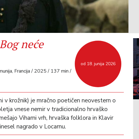
Bog neće
od 18. junija 2026
omunija, Francija / 2025 / 137 min /
i v krožnik) je mračno poetičen neovestern o
toletja vnese nemir v tradicionalno hrvaško
ešajo Viharni vrh, hrvaška folklora in Klavir
inesel nagrado v Locarnu.