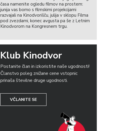
časa namenite ogledu filmov na prostem:
junija vas bomo s filmskimi projekcijami
razvajali na Kinodvorišču, julija v sklopu Filma
pod zvezdami, konec avgusta pa še z Letnim
Kinodvorom na Kongresnem trgu.
Klub Kinodvor
Postanite član in izkoristite naše ugodnosti!
Članstvo poleg znižane cene vstopnic
prinaša številne druge ugodnosti.
VČLANITE SE