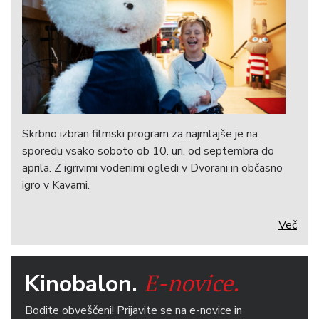
izboru mlajšega občinstva!
sobota, 22. 08. 2026 / 17:00 / Dvorana
FeKKids: Male skrivnosti
več avtorjev
KINOBALON
Skrbno izbran filmski program za najmlajše je na
Brezplačne vstopnice za člane Kluba Kinobalon. / Najljubši film po
izboru mlajšega občinstva!
sporedu vsako soboto ob 10. uri, od septembra do
aprila. Z igrivimi vodenimi ogledi v Dvorani in občasno
igro v Kavarni.
ponedeljek, 31. 08. 2026 / 16:00 / Dvorana
Več
Gajin svet 3
Peter Bratuša
/
KINOBALON
PREMIERA
E-novice.
Kinobalon.
Sledi pogovor z ekipo filma.
Bodite obveščeni! Prijavite se na e-novice in