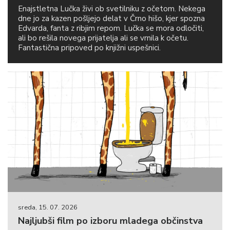
Enajstletna Lučka živi ob svetilniku z očetom. Nekega
dne jo za kazen pošljejo delat v Črno hišo, kjer spozna
Edvarda, fanta z ribjim repom. Lučka se mora odločiti,
ali bo rešila novega prijatelja ali se vrnila k očetu.
Fantastična pripoved po knjižni uspešnici.
sreda, 15. 07. 2026
Najljubši film po izboru mladega občinstva