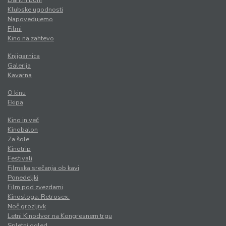
Klubske ugodnosti
Napovedujemo
Filmi
Kino na zahtevo
Knjigarnica
Galerija
Kavarna
O kinu
Ekipa
Kino in več
Kinobalon
Za šole
Kinotrip
Festivali
Filmska srečanja ob kavi
Ponedeljki
Film pod zvezdami
Kinosloga. Retrosex.
Noč grozljivk
Letni Kinodvor na Kongresnem trgu
Spletni ogled