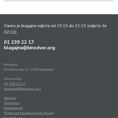
Danes je blagajna odprta od 15:15 do 21:15
(odprto še
02:22).
01 239 22 17
blagajna@kinodvor.org
Kinodvor
Kolodvorska 13, 1000 Ljubljana
Informacije:
01 239 22 17
blagajna@kinodvor.org
Spored
Vstopnice
Dostopnost
Prijava na Kinodvorove E-novice
Darilni boni