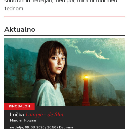
sobotah in nedeljah, med počitnicami tudi med
tednom.
Aktualno
KINOBALON
Lampje – de film
Lučka
Margien Rogaar
nedelja, 09. 08. 2026 / 16:50 / Dvorana