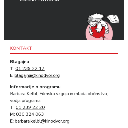
KONTAKT
Blagajna
:
T
:
01 239 22 17
E
:
blagajna@kinodvor.org
Informacije o programu
:
Barbara Kelbl, Filmska vzgoja in mlada občinstva,
vodja programa
T:
01 239 22 20
M:
030 324 063
E:
barbara.kelbl@kinodvor.org