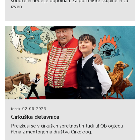
sobote in nedelje popoldan. Za počitniške skupine in za
izven.
torek, 02. 06. 2026
Cirkuška delavnica
Preizkusi se v cirkuških spretnostih tudi ti! Ob ogledu
filma z mentorjema društva Cirkokrog.