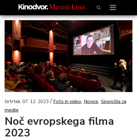
/
,
,
četrtek, 07. 12. 2023
Foto in video
Novice
Sporočila za
medije
Noč evropskega filma
2023