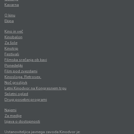
Kavarna
O kinu
Ekipa
Kino in več
Kinobalon
Za šole
Kinotrip
Festivali
Filmska srečanja ob kavi
Ponedeljki
Film pod zvezdami
Kinosloga. Retrosex.
Noč grozljivk
Letni Kinodvor na Kongresnem trgu
Spletni ogled
Drugi posebni programi
Najemi
Za medije
Izjava o dostopnosti
Ustanoviteljica javnega zavoda Kinodvor je: