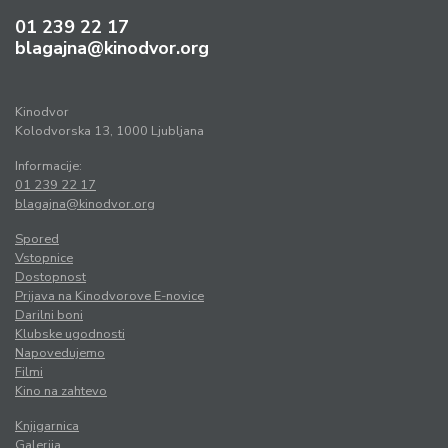
01 239 22 17
blagajna@kinodvor.org
Kinodvor
Kolodvorska 13, 1000 Ljubljana
Informacije:
01 239 22 17
blagajna@kinodvor.org
Spored
Vstopnice
Dostopnost
Prijava na Kinodvorove E-novice
Darilni boni
Klubske ugodnosti
Napovedujemo
Filmi
Kino na zahtevo
Knjigarnica
Galerija