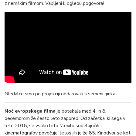
z nemškim filmom. Vabljeni k ogledu pogovora!
Gledalce smo po projekciji obdarovali s semeni ginka.
Noč evropskega filma
je potekala med 4. in 8.
decembrom že šesto leto zapored. Od začetka, ki sega v
leto 2018, se vsako leto število sodelujočih
kinematografov povečuje, letos jih je že 85. Kinodvor se kot