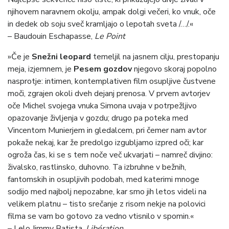
njihovem naravnem okolju, ampak dolgi večeri, ko vnuk, oče
in dedek ob soju sveč kramljajo o lepotah sveta /…/.«
– Baudouin Eschapasse,
Le Point
»Če je
Snežni leopard
temeljil na jasnem cilju, prestopanju
meja, izjemnem, je
Pesem gozdov
njegovo skoraj popolno
nasprotje: intimen, kontemplativen film osupljive čustvene
moči, zgrajen okoli dveh dejanj prenosa. V prvem avtorjev
oče Michel svojega vnuka Simona uvaja v potrpežljivo
opazovanje življenja v gozdu; drugo pa poteka med
Vincentom Munierjem in gledalcem, pri čemer nam avtor
pokaže nekaj, kar že predolgo izgubljamo izpred oči; kar
ogroža čas, ki se s tem noče več ukvarjati – namreč divjino:
živalsko, rastlinsko, duhovno. Ta izbruhne v bežnih,
fantomskih in osupljivih podobah, med katerimi mnoge
sodijo med najbolj nepozabne, kar smo jih letos videli na
velikem platnu – tisto srečanje z risom nekje na polovici
filma se vam bo gotovo za vedno vtisnilo v spomin.«
–
Lelo Jimmy Batista,
Libération