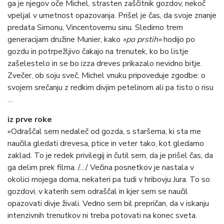
ga je njegov oče Michel, strasten zaščitnik gozdov, nekoč
vpeljal v umetnost opazovanja. Prišel je čas, da svoje znanje
predata Simonu, Vincentovemu sinu. Sledimo trem
generacijam družine Munier, kako
»po prstih«
hodijo po
gozdu
in potrpežljivo čakajo na trenutek, ko bo listje
zašelestelo in se bo izza dreves prikazalo nevidno bitje.
Zvečer, ob soju sveč, Michel vnuku pripoveduje zgodbe: o
svojem srečanju z redkim divjim petelinom ali pa tisto o risu
…
iz prve roke
»Odraščal sem nedaleč od gozda, s staršema, ki sta me
naučila gledati drevesa, ptice in veter tako, kot gledamo
zaklad. To je redek privilegij in čutil sem, da je prišel čas, da
ga delim prek filma. /…/ Večina posnetkov je nastala v
okolici mojega doma, nekateri pa tudi v hribovju Jura. To so
gozdovi, v katerih sem odraščal in kjer sem se naučil
opazovati divje živali. Vedno sem bil prepričan, da v iskanju
intenzivnih trenutkov ni treba potovati na konec sveta.