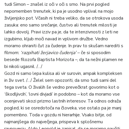
tudi Simon – znašel iz oči v oči s srno. Na prvi pogled
nepomemben trenutek, ki pa je usodno vplival na mojo
življenjsko pot. Včasih ni treba veliko, da se otrokova usoda
zasuka: eno samo srečanje, čustvo ali trenutek milosti je
lahko dovolj. Pravi izziv pa je, da te intenzivnosti z leti ne
izgubimo, kljub moči navad in vplivom družbe. Vedno
moramo ohraniti čut za čudenje. In prav to skušam narediti s
filmom:
‘razpihati žerjavico čudenja’
– če si sposodim
besede filozofa Baptista Morizota –, da ta nežni plamen ne
bi nikoli ugasnil. /…/
Gozd ni samo lepa kulisa ali vir surovin, ampak kompleksen
in živ svet. /…/ Želel sem opozoriti, da smo tudi sami del
tega sveta. O živalih še vedno prevečkrat govorimo kot o
‘škodljivcih’, ‘lovni divjadi’ in podobno – kot da moramo vse
ocenjevati skozi prizmo lastnih interesov. Ta odnos odraža
pogled, ki se osredotoča na človeka, vse ostalo pa je manj
pomembno. Toda v gozdu ni hierarhije. Vsako bitje, od
najmanjšega do največjega, prispeva k splošnemu
ravnovesju. Aldo Leopold je zapisal, da se moramo naučiti