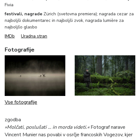
Fivia
festivali, nagrade
Zürich (svetovna premiera); nagrada cezar za
najboljši dokumentarec in najboljši zvok, nagrada lumière za
najboljšo glasbo
IMDb
Uradna stran
Fotografije
Vse fotografije
zgodba
»Molčati, poslušati … in morda videti.«
Fotograf
narave
Vincent Munier nas povabi v osrčje francoskih Vogezov, kjer