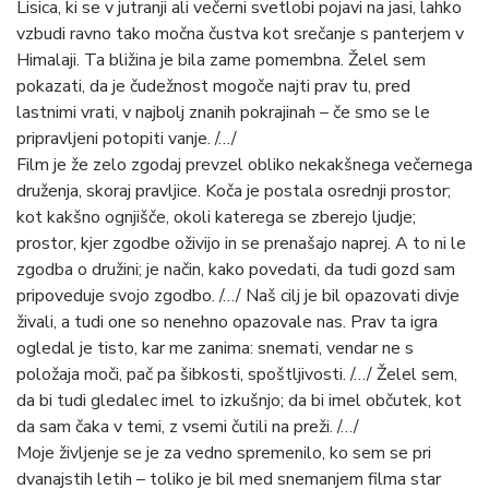
Lisica, ki se v jutranji ali večerni svetlobi pojavi na jasi, lahko
vzbudi ravno tako močna čustva kot srečanje s panterjem v
Himalaji. Ta bližina je bila zame pomembna. Želel sem
pokazati, da je čudežnost mogoče najti prav tu, pred
lastnimi vrati, v najbolj znanih pokrajinah – če smo se le
pripravljeni potopiti vanje. /…/
Film je že zelo zgodaj prevzel obliko nekakšnega večernega
druženja, skoraj pravljice. Koča je postala osrednji prostor;
kot kakšno ognjišče, okoli katerega se zberejo ljudje;
prostor, kjer zgodbe oživijo in se prenašajo naprej. A to ni le
zgodba o družini; je način, kako povedati, da tudi gozd sam
pripoveduje svojo zgodbo. /…/ Naš cilj je bil opazovati divje
živali, a tudi one so nenehno opazovale nas. Prav ta igra
ogledal je tisto, kar me zanima: snemati, vendar ne s
položaja moči, pač pa šibkosti, spoštljivosti. /…/ Želel sem,
da bi tudi gledalec imel to izkušnjo; da bi imel občutek, kot
da sam čaka v temi, z vsemi čutili na preži. /…/
Moje življenje se je za vedno spremenilo, ko sem se pri
dvanajstih letih – toliko je bil med snemanjem filma star