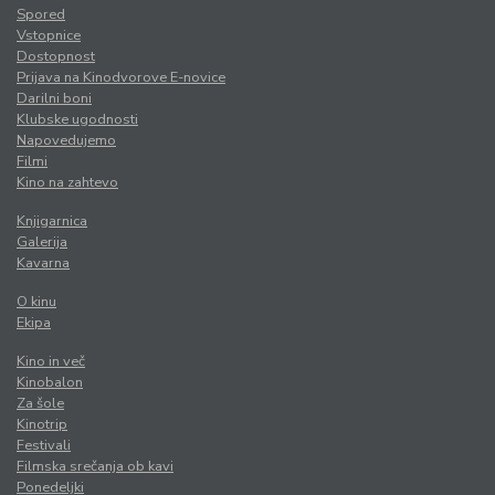
Spored
Vstopnice
Dostopnost
Prijava na Kinodvorove E-novice
Darilni boni
Klubske ugodnosti
Napovedujemo
Filmi
Kino na zahtevo
Knjigarnica
Galerija
Kavarna
O kinu
Ekipa
Kino in več
Kinobalon
Za šole
Kinotrip
Festivali
Filmska srečanja ob kavi
Ponedeljki