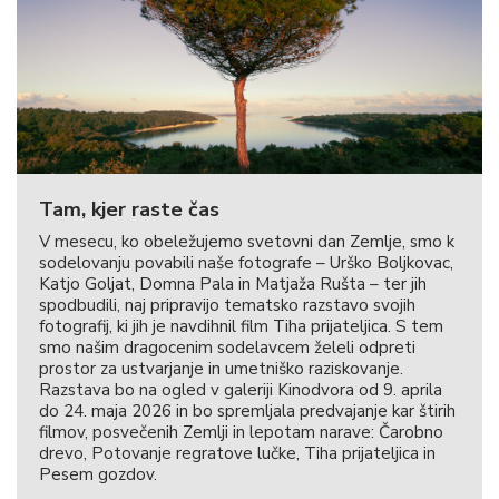
Tam, kjer raste čas
V mesecu, ko obeležujemo svetovni dan Zemlje, smo k
sodelovanju povabili naše fotografe – Urško Boljkovac,
Katjo Goljat, Domna Pala in Matjaža Rušta – ter jih
spodbudili, naj pripravijo tematsko razstavo svojih
fotografij, ki jih je navdihnil film Tiha prijateljica. S tem
smo našim dragocenim sodelavcem želeli odpreti
prostor za ustvarjanje in umetniško raziskovanje.
Razstava bo na ogled v galeriji Kinodvora od 9. aprila
do 24. maja 2026 in bo spremljala predvajanje kar štirih
filmov, posvečenih Zemlji in lepotam narave: Čarobno
drevo, Potovanje regratove lučke, Tiha prijateljica in
Pesem gozdov.