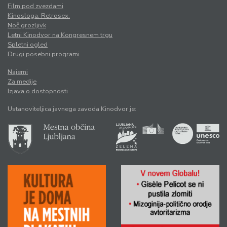
Film pod zvezdami
Kinosloga. Retrosex.
Noč grozljivk
Letni Kinodvor na Kongresnem trgu
Spletni ogled
Drugi posebni programi
Najemi
Za medije
Izjava o dostopnosti
Ustanoviteljica javnega zavoda Kinodvor je: