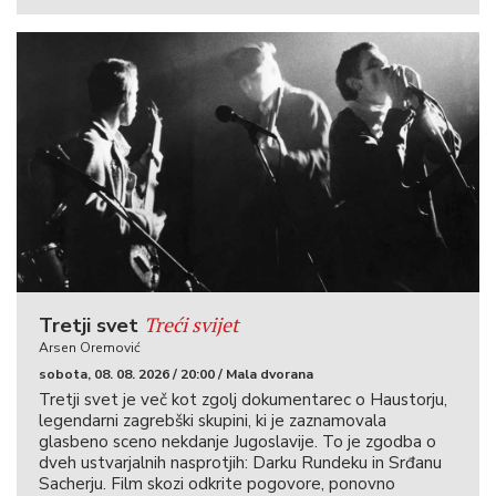
Treći svijet
Tretji svet
Arsen Oremović
sobota, 08. 08. 2026 / 20:00 / Mala dvorana
Tretji svet je več kot zgolj dokumentarec o Haustorju,
legendarni zagrebški skupini, ki je zaznamovala
glasbeno sceno nekdanje Jugoslavije. To je zgodba o
dveh ustvarjalnih nasprotjih: Darku Rundeku in Srđanu
Sacherju. Film skozi odkrite pogovore, ponovno