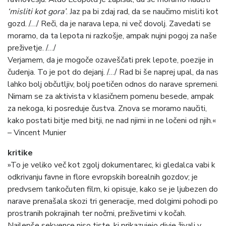
‘misliti kot gora’
. Jaz pa bi zdaj rad, da se naučimo misliti kot
gozd. /…/ Reči, da je narava lepa, ni več dovolj. Zavedati se
moramo, da ta lepota ni razkošje, ampak nujni pogoj za naše
preživetje. /…/
Verjamem, da je mogoče ozaveščati prek lepote, poezije in
čudenja. To je pot do dejanj. /…/ Rad bi še naprej upal, da nas
lahko bolj občutljiv, bolj poetičen odnos do narave spremeni.
Nimam se za aktivista v klasičnem pomenu besede, ampak
za nekoga, ki posreduje čustva. Znova se moramo naučiti,
kako postati bitje med bitji, ne nad njimi in ne ločeni od njih.«
– Vincent Munier
kritike
»To je veliko več kot zgolj dokumentarec, ki gledalca vabi k
odkrivanju favne in flore evropskih borealnih gozdov; je
predvsem tankočuten film, ki opisuje, kako se je ljubezen do
narave prenašala skozi tri generacije, med dolgimi pohodi po
prostranih pokrajinah ter nočmi, preživetimi v kočah.
Najlepše sekvence niso tiste, ki prikazujejo divje živali v