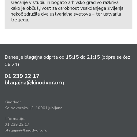
srečanje v studiu in bogato arhivsko gradivo razkriva,
kako je občutljivost za čarobnost vsakdanjega življenja
nekoč združila dva ustvarjalna svetova – ter ustvarila
tretjega.
Danes je blagajna odprta od 15:15 do 21:15
(odpre se čez
06:21).
01 239 22 17
blagajna@kinodvor.org
Kinodvor
Kolodvorska 13, 1000 Ljubljana
Informacije:
01 239 22 17
blagajna@kinodvor.org