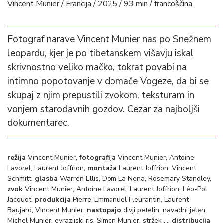
Vincent Munier / Francija / 2025 / 93 min / francoščina
Fotograf narave Vincent Munier nas po Snežnem
leopardu, kjer je po tibetanskem višavju iskal
skrivnostno veliko mačko, tokrat povabi na
intimno popotovanje v domače Vogeze, da bi se
skupaj z njim prepustili zvokom, teksturam in
vonjem starodavnih gozdov. Cezar za najboljši
dokumentarec.
režija
Vincent Munier,
fotografija
Vincent Munier, Antoine
Lavorel, Laurent Joffrion,
montaža
Laurent Joffrion, Vincent
Schmitt,
glasba
Warren Ellis, Dom La Nena, Rosemary Standley,
zvok
Vincent Munier, Antoine Lavorel, Laurent Joffrion, Léo-Pol
Jacquot,
produkcija
Pierre-Emmanuel Fleurantin, Laurent
Baujard, Vincent Munier,
nastopajo
divji petelin, navadni jelen,
Michel Munier, evrazijski ris, Simon Munier, stržek …,
distribucija