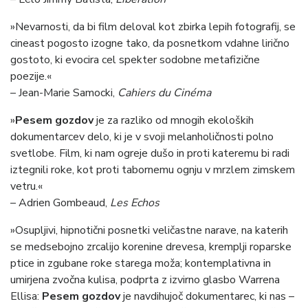
»Nevarnosti, da bi film deloval kot zbirka lepih fotografij, se
cineast pogosto izogne tako, da posnetkom vdahne lirično
gostoto, ki evocira cel spekter sodobne metafizične
poezije.«
– Jean-Marie Samocki,
Cahiers du Cinéma
»
Pesem gozdov
je za razliko od mnogih ekoloških
dokumentarcev delo, ki je v svoji melanholičnosti polno
svetlobe. Film, ki nam ogreje dušo in proti kateremu bi radi
iztegnili roke, kot proti tabornemu ognju v mrzlem zimskem
vetru.«
– Adrien Gombeaud,
Les Echos
»Osupljivi, hipnotični posnetki veličastne narave, na katerih
se medsebojno zrcalijo korenine drevesa, kremplji roparske
ptice in zgubane roke starega moža; kontemplativna in
umirjena zvočna kulisa, podprta z izvirno glasbo Warrena
Ellisa:
Pesem gozdov
je navdihujoč dokumentarec, ki nas –