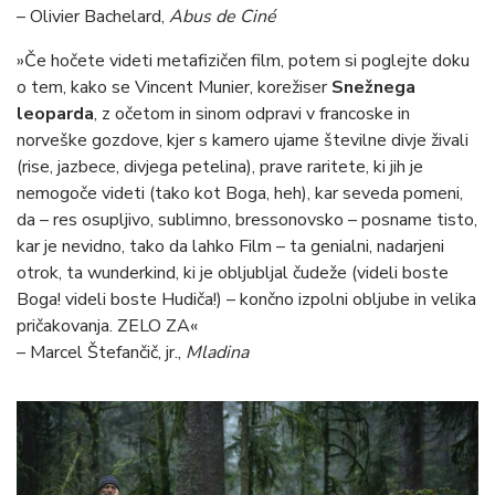
–
Olivier Bachelard,
Abus de Ciné
»Če hočete videti metafizičen film, potem si poglejte doku
o tem, kako se Vincent Munier, korežiser
Snežnega
leoparda
, z očetom in sinom odpravi v francoske in
norveške gozdove, kjer s kamero ujame številne divje živali
(rise, jazbece, divjega petelina), prave raritete, ki jih je
nemogoče videti (tako kot Boga, heh), kar seveda pomeni,
da – res osupljivo, sublimno, bressonovsko – posname tisto,
kar je nevidno, tako da lahko Film – ta genialni, nadarjeni
otrok, ta wunderkind, ki je obljubljal čudeže (videli boste
Boga! videli boste Hudiča!) – končno izpolni obljube in velika
pričakovanja. ZELO ZA«
–
Marcel Štefančič, jr.,
Mladina