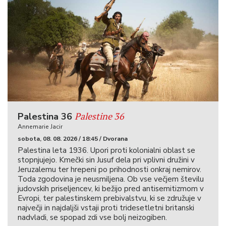
Palestine 36
Palestina 36
Annemarie Jacir
sobota, 08. 08. 2026 / 18:45 / Dvorana
Palestina leta 1936. Upori proti kolonialni oblast se
stopnjujejo. Kmečki sin Jusuf dela pri vplivni družini v
Jeruzalemu ter hrepeni po prihodnosti onkraj nemirov.
Toda zgodovina je neusmiljena. Ob vse večjem številu
judovskih priseljencev, ki bežijo pred antisemitizmom v
Evropi, ter palestinskem prebivalstvu, ki se združuje v
največji in najdaljši vstaji proti tridesetletni britanski
nadvladi, se spopad zdi vse bolj neizogiben.