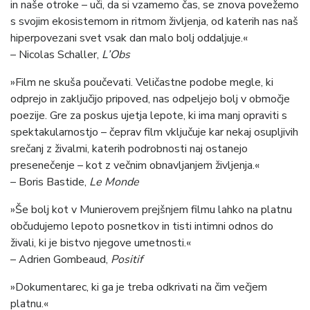
in naše otroke – uči, da si vzamemo čas, se znova povežemo
s svojim ekosistemom in ritmom življenja, od katerih nas naš
hiperpovezani svet vsak dan malo bolj oddaljuje.«
– Nicolas Schaller,
L’Obs
»Film ne skuša poučevati. Veličastne podobe megle, ki
odprejo in zaključijo pripoved, nas odpeljejo bolj v območje
poezije. Gre za poskus ujetja lepote, ki ima manj opraviti s
spektakularnostjo – čeprav film vključuje kar nekaj osupljivih
srečanj z živalmi, katerih podrobnosti naj ostanejo
presenečenje – kot z večnim obnavljanjem življenja.«
– Boris Bastide,
Le Monde
»Še bolj kot v Munierovem prejšnjem filmu lahko na platnu
občudujemo lepoto posnetkov in tisti intimni odnos do
živali, ki je bistvo njegove umetnosti.«
– Adrien Gombeaud,
Positif
»Dokumentarec, ki ga je treba odkrivati na čim večjem
platnu.«