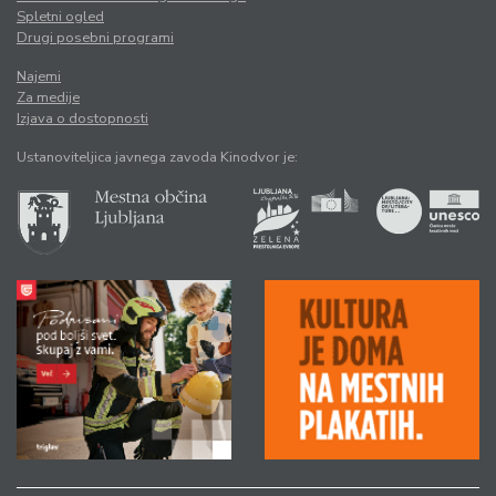
Spletni ogled
Drugi posebni programi
Najemi
Za medije
Izjava o dostopnosti
Ustanoviteljica javnega zavoda Kinodvor je: