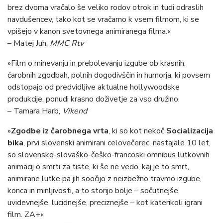
brez dvoma vračalo še veliko rodov otrok in tudi odraslih
navdušencev, tako kot se vračamo k vsem filmom, ki se
vpišejo v kanon svetovnega animiranega filma.«
– Matej Juh,
MMC Rtv
»Film o minevanju in prebolevanju izgube ob krasnih,
čarobnih zgodbah, polnih dogodivščin in humorja, ki povsem
odstopajo od predvidljive aktualne hollywoodske
produkcije, ponudi krasno doživetje za vso družino.
– Tamara Harb,
Vikend
»
Zgodbe iz čarobnega vrta
, ki so kot nekoč
Socializacija
bika
, prvi slovenski animirani celovečerec, nastajale 10 let,
so slovensko-slovaško-češko-francoski omnibus lutkovnih
animacij o smrti za tiste, ki še ne vedo, kaj je to smrt,
animirane lutke pa jih soočijo z neizbežno travmo izgube,
konca in minljivosti, a to storijo bolje – sočutnejše,
uvidevnejše, lucidnejše, preciznejše – kot katerikoli igrani
film. ZA+«