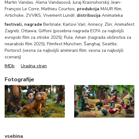
Martin Vandas, Alena Vandasová, Juraj Krasnohorský, Jean-
François Le Corre, Mathieu Courtois,
produkcija
MAUR film,
Artichoke, ZVVIKS, Vivement Lundi!,
distribucija
Animateka
festivali, nagrade
Berlinale; Karlovi Vari; Annecy; Zlin; Animafest
Zagreb; Ottawa; Giffoni (posebna nagrada ECFA za najboljši
evropski film za otroke 2025); Pula; Aman (nagrada občinstva za
nearabski film 2025); Filmfest München; Šanghaj; Seattle;
Portorož (vesna za najboljši animirani film; vesna za najboljši
scenarij)
IMDb
Uradna stran
Fotografije
vsebina