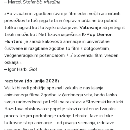
– Marcel Stefančič,
Mladina
»Po vizualni in zgodbeni ravni je film eden večjih animiranih
presežkov letošnjega leta in čeprav morda ne bo pobral
toliko nagrad kot latvijski oskarjevec
Valovanje
ali pritegnil
takih množic kot Netflixova uspešnica
K-Pop Demon
Hunters
, je zaradi kakovosti animacije in univerzalne,
čustvene in razgibane zgodbe to film z dolgoletnim,
večgeneracijskim potencialom. /…/ Slovenski film, vreden
oskarja.«
– Igor Harb,
Siol
razstava (do junija 2026)
Vsi, ki bi radi pobližje spoznali zakulisje nastajanja
animiranega filma Zgodbe iz čarobnega vrta, bodo lahko
svojo radovednost potešili na razstavi v Slovenski kinoteki.
Razstava obiskovalce popelje skozi celoten ustvarjalni
proces ter jim podrobneje razkrije tehnike, faze in trike
lutkovne stop animacije – od pisanja scenarija, izdelave
scenografije in lutk do procesa animiranja, sinhronizacije,