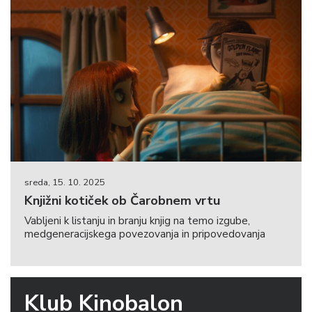
sreda, 15. 10. 2025
Knjižni kotiček ob Čarobnem vrtu
Vabljeni k listanju in branju knjig na temo izgube,
medgeneracijskega povezovanja in pripovedovanja
Klub Kinobalon