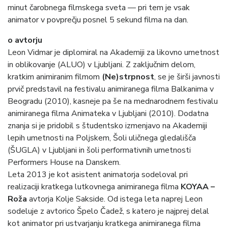
minut čarobnega filmskega sveta — pri tem je vsak
animator v povprečju posnel 5 sekund filma na dan.
o avtorju
Leon Vidmar je diplomiral na Akademiji za likovno umetnost
in oblikovanje (ALUO) v Ljubljani. Z zaključnim delom,
kratkim animiranim filmom
(Ne)strpnost
, se je širši javnosti
prvič predstavil na festivalu animiranega filma Balkanima v
Beogradu (2010), kasneje pa še na mednarodnem festivalu
animiranega filma Animateka v Ljubljani (2010). Dodatna
znanja si je pridobil s študentsko izmenjavo na Akademiji
lepih umetnosti na Poljskem, Šoli uličnega gledališča
(ŠUGLA) v Ljubljani in šoli performativnih umetnosti
Performers House na Danskem.
Leta 2013 je kot asistent animatorja sodeloval pri
realizaciji kratkega lutkovnega animiranega filma
KOYAA –
Roža
avtorja Kolje Sakside. Od istega leta naprej Leon
sodeluje z avtorico Špelo Čadež, s katero je najprej delal
kot animator pri ustvarjanju kratkega animiranega filma