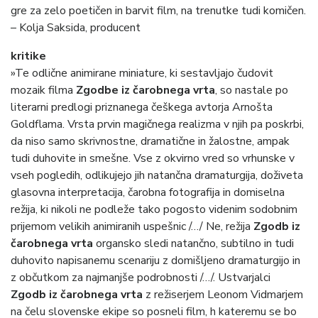
gre za zelo poetičen in barvit film, na trenutke tudi komičen.
– Kolja Saksida, producent
kritike
»Te odlične animirane miniature, ki sestavljajo čudovit
mozaik filma
Zgodbe iz čarobnega vrta
, so nastale po
literarni predlogi priznanega češkega avtorja Arnošta
Goldflama. Vrsta prvin magičnega realizma v njih pa poskrbi,
da niso samo skrivnostne, dramatične in žalostne, ampak
tudi duhovite in smešne. Vse z okvirno vred so vrhunske v
vseh pogledih, odlikujejo jih natančna dramaturgija, doživeta
glasovna interpretacija, čarobna fotografija in domiselna
režija, ki nikoli ne podleže tako pogosto videnim sodobnim
prijemom velikih animiranih uspešnic /…/ Ne, režija
Zgodb iz
čarobnega vrta
organsko sledi natančno, subtilno in tudi
duhovito napisanemu scenariju z domišljeno dramaturgijo in
z občutkom za najmanjše podrobnosti /…/. Ustvarjalci
Zgodb iz čarobnega vrta
z režiserjem Leonom Vidmarjem
na čelu slovenske ekipe so posneli film, h kateremu se bo