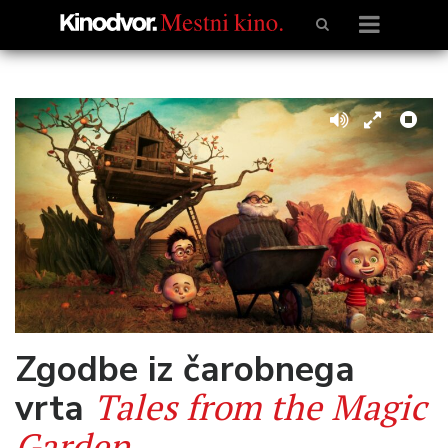
Zgodbe iz čarobnega
Tales from the Magic
vrta
Garden