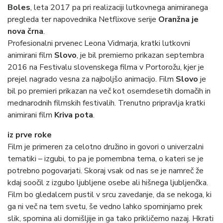
Boles
, leta 2017 pa pri realizaciji lutkovnega animiranega
pregleda ter napovednika Netflixove serije
Oranžna je
nova črna
.
Profesionalni prvenec Leona Vidmarja, kratki lutkovni
animirani film
Slovo
, je bil premierno prikazan septembra
2016 na Festivalu slovenskega filma v Portorožu, kjer je
prejel nagrado vesna za najboljšo animacijo. Film
Slovo
je
bil po premieri prikazan na več kot osemdesetih domačih in
mednarodnih filmskih festivalih. Trenutno pripravlja kratki
animirani film
Kriva pota
.
iz prve roke
Film je primeren za celotno družino in govori o univerzalni
tematiki – izgubi, to pa je pomembna tema, o kateri se je
potrebno pogovarjati. Skoraj vsak od nas se je namreč že
kdaj soočil z izgubo ljubljene osebe ali hišnega ljubljenčka.
Film bo gledalcem pustil v srcu zavedanje, da se nekoga, ki
ga ni več na tem svetu, še vedno lahko spominjamo prek
slik, spomina ali domišljije in ga tako prikličemo nazaj. Hkrati