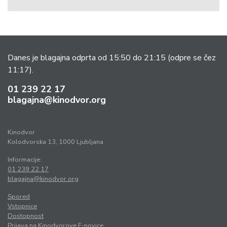
Danes je blagajna odprta od 15:50 do 21:15
(odpre se čez
11:17).
01 239 22 17
blagajna@kinodvor.org
Kinodvor
Kolodvorska 13, 1000 Ljubljana
Informacije:
01 239 22 17
blagajna@kinodvor.org
Spored
Vstopnice
Dostopnost
Prijava na Kinodvorove E-novice