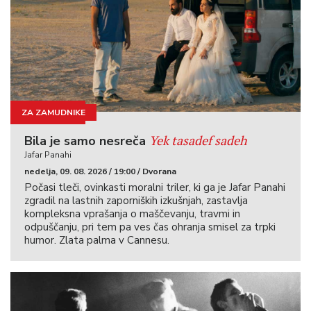
ZA ZAMUDNIKE
KINOIGRIŠČE
Yek tasadef sadeh
Bila je samo nesreča
Jafar Panahi
nedelja, 09. 08. 2026 / 19:00 / Dvorana
Počasi tleči, ovinkasti moralni triler, ki ga je Jafar Panahi
zgradil na lastnih zaporniških izkušnjah, zastavlja
kompleksna vprašanja o maščevanju, travmi in
odpuščanju, pri tem pa ves čas ohranja smisel za trpki
humor. Zlata palma v Cannesu.