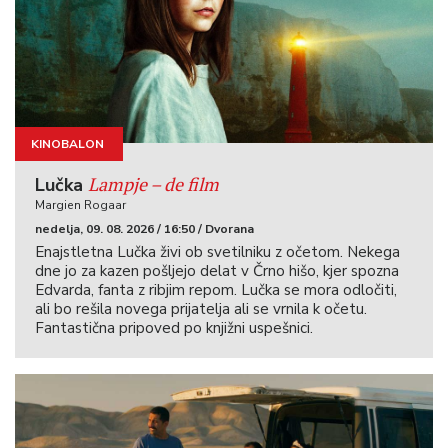
KINOBALON
KINOIGRIŠČE
Lampje – de film
Lučka
Margien Rogaar
nedelja, 09. 08. 2026 / 16:50 / Dvorana
Enajstletna Lučka živi ob svetilniku z očetom. Nekega
dne jo za kazen pošljejo delat v Črno hišo, kjer spozna
Edvarda, fanta z ribjim repom. Lučka se mora odločiti,
ali bo rešila novega prijatelja ali se vrnila k očetu.
Fantastična pripoved po knjižni uspešnici.