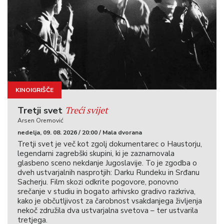
KINOIGRIŠČE
Treći svijet
Tretji svet
Arsen Oremović
nedelja, 09. 08. 2026 / 20:00 / Mala dvorana
Tretji svet je več kot zgolj dokumentarec o Haustorju,
legendarni zagrebški skupini, ki je zaznamovala
glasbeno sceno nekdanje Jugoslavije. To je zgodba o
dveh ustvarjalnih nasprotjih: Darku Rundeku in Srđanu
Sacherju. Film skozi odkrite pogovore, ponovno
srečanje v studiu in bogato arhivsko gradivo razkriva,
kako je občutljivost za čarobnost vsakdanjega življenja
nekoč združila dva ustvarjalna svetova – ter ustvarila
tretjega.