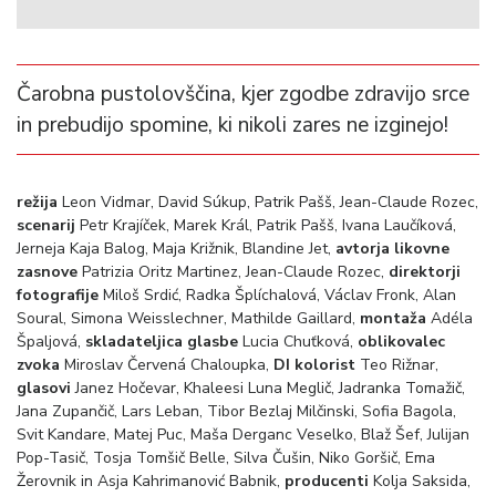
Čarobna pustolovščina, kjer zgodbe zdravijo srce
in prebudijo spomine, ki nikoli zares ne izginejo!
režija
Leon Vidmar, David Súkup, Patrik Pašš, Jean-Claude Rozec,
scenarij
Petr Krajíček, Marek Král, Patrik Pašš, Ivana Laučíková,
Jerneja Kaja Balog, Maja Križnik, Blandine Jet,
avtorja likovne
zasnove
Patrizia Oritz Martinez, Jean-Claude Rozec,
direktorji
fotografije
Miloš Srdić, Radka Šplíchalová, Václav Fronk, Alan
Soural, Simona Weisslechner, Mathilde Gaillard,
montaža
Adéla
Špaljová,
skladateljica glasbe
Lucia Chuťková,
oblikovalec
zvoka
Miroslav Červená Chaloupka,
DI kolorist
Teo Rižnar,
glasovi
Janez Hočevar, Khaleesi Luna Meglič, Jadranka Tomažič,
Jana Zupančič, Lars Leban, Tibor Bezlaj Milčinski, Sofia Bagola,
Svit Kandare, Matej Puc, Maša Derganc Veselko, Blaž Šef, Julijan
Pop-Tasič, Tosja Tomšič Belle, Silva Čušin, Niko Goršič, Ema
Žerovnik in Asja Kahrimanović Babnik,
producenti
Kolja Saksida,