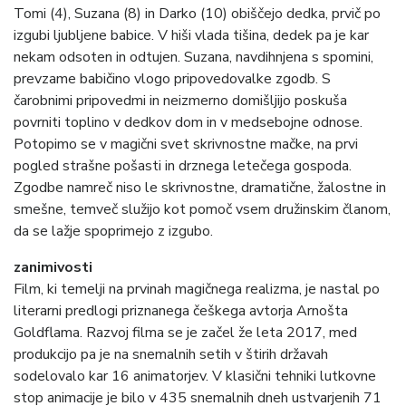
Tomi (4), Suzana (8) in Darko (10) obiščejo dedka, prvič po
izgubi ljubljene babice. V hiši vlada tišina, dedek pa je kar
nekam odsoten in odtujen. Suzana, navdihnjena s spomini,
prevzame babičino vlogo pripovedovalke zgodb. S
čarobnimi pripovedmi in neizmerno domišljijo poskuša
povrniti toplino v dedkov dom in v medsebojne odnose.
Potopimo se v magični svet skrivnostne mačke, na prvi
pogled strašne pošasti in drznega letečega gospoda.
Zgodbe namreč niso le skrivnostne, dramatične, žalostne in
smešne, temveč služijo kot pomoč vsem družinskim članom,
da se lažje spoprimejo z izgubo.
zanimivosti
Film, ki temelji na prvinah magičnega realizma, je nastal po
literarni predlogi priznanega češkega avtorja Arnošta
Goldflama. Razvoj filma se je začel že leta 2017, med
produkcijo pa je na snemalnih setih v štirih državah
sodelovalo kar 16 animatorjev. V klasični tehniki lutkovne
stop animacije je bilo v 435 snemalnih dneh ustvarjenih 71