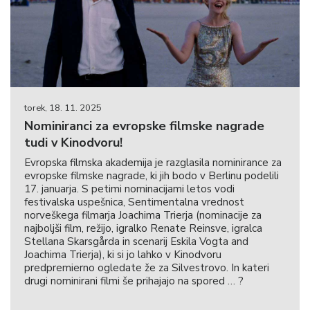
torek, 18. 11. 2025
Nominiranci za evropske filmske nagrade
tudi v Kinodvoru!
Evropska filmska akademija je razglasila nominirance za
evropske filmske nagrade, ki jih bodo v Berlinu podelili
17. januarja. S petimi nominacijami letos vodi
festivalska uspešnica, Sentimentalna vrednost
norveškega filmarja Joachima Trierja (nominacije za
najboljši film, režijo, igralko Renate Reinsve, igralca
Stellana Skarsgårda in scenarij Eskila Vogta and
Joachima Trierja), ki si jo lahko v Kinodvoru
predpremierno ogledate že za Silvestrovo. In kateri
drugi nominirani filmi še prihajajo na spored … ?