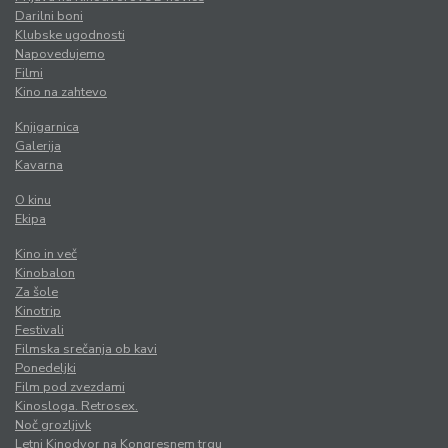
Darilni boni
Klubske ugodnosti
Napovedujemo
Filmi
Kino na zahtevo
Knjigarnica
Galerija
Kavarna
O kinu
Ekipa
Kino in več
Kinobalon
Za šole
Kinotrip
Festivali
Filmska srečanja ob kavi
Ponedeljki
Film pod zvezdami
Kinosloga. Retrosex.
Noč grozljivk
Letni Kinodvor na Kongresnem trgu