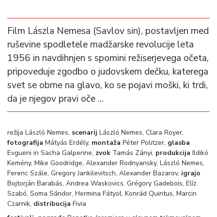
Film Lászla Nemesa (Savlov sin), postavljen med
ruševine spodletele madžarske revolucije leta
1956 in navdihnjen s spomini režiserjevega očeta,
pripoveduje zgodbo o judovskem dečku, katerega
svet se obrne na glavo, ko se pojavi moški, ki trdi,
da je njegov pravi oče ...
režija László Nemes,
scenarij
László Nemes, Clara Royer,
fotografija
Mátyás Erdély,
montaža
Péter Politzer,
glasba
Evgueni in Sacha Galperine,
zvok
Tamás Zányi,
produkcija
Ildikó
Kemény, Mike Goodridge, Alexander Rodnyansky, László Nemes,
Ferenc Szále, Gregory Jankilevitsch, Alexander Bazarov,
igrajo
Bojtorján Barabás, Andrea Waskovics, Grégory Gadebois, Elíz
Szabó, Soma Sándor, Hermina Fátyol, Konrád Quintus, Marcin
Czarnik,
distribucija
Fivia