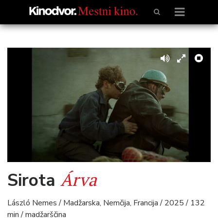
Árva
Sirota
László Nemes / Madžarska, Nemčija, Francija / 2025 / 132
min / madžarščina