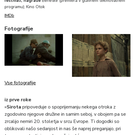
festivali, nagrade
Benetke (premiera v glavnem tekmovalnem
programu); Kino Otok
IMDb
Fotografije
Vse fotografije
iz prve roke
»
Sirota
pripoveduje o spoprijemanju nekega otroka z
zgodovino njegove družine in samim seboj, v obojem pa se
zrcalijo nemiri 20. stoletja v srcu Evrope. Ti dogodki so
oblikovali našo sedanjost in nas še naprej preganjajo, pri