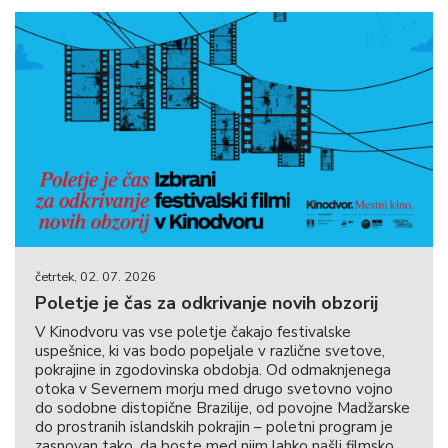
četrtek, 02. 07. 2026
Poletje je čas za odkrivanje novih obzorij
V Kinodvoru vas vse poletje čakajo festivalske
uspešnice, ki vas bodo popeljale v različne svetove,
pokrajine in zgodovinska obdobja. Od odmaknjenega
otoka v Severnem morju med drugo svetovno vojno
do sodobne distopične Brazilije, od povojne Madžarske
do prostranih islandskih pokrajin – poletni program je
zasnovan tako, da boste med njim lahko našli filmsko