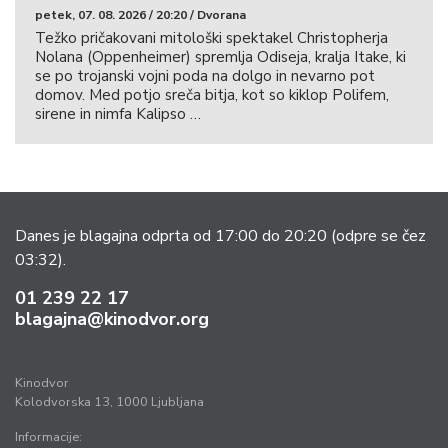
petek, 07. 08. 2026 / 20:20 / Dvorana
Težko pričakovani mitološki spektakel Christopherja
Nolana (Oppenheimer) spremlja Odiseja, kralja Itake, ki
se po trojanski vojni poda na dolgo in nevarno pot
domov. Med potjo sreča bitja, kot so kiklop Polifem,
sirene in nimfa Kalipso …
Danes je blagajna odprta od 17:00 do 20:20
(odpre se čez
03:32).
01 239 22 17
blagajna@kinodvor.org
Kinodvor
Kolodvorska 13, 1000 Ljubljana
Informacije: