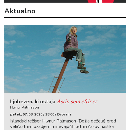
Aktualno
Ástin sem eftir er
Ljubezen, ki ostaja
Hlynur Pálmason
petek, 07. 08. 2026 / 18:00 / Dvorana
Islandski režiser Hlynur Pálmason (Božja dežela) pred
veličastnim ozadjem minevajočih letnih časov naslika