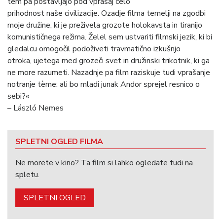
tem pa postavljajo pod vprašaj celó
prihodnost naše civilizacije. Ozadje filma temelji na zgodbi
moje družine, ki je preživela grozote holokavsta in tiranijo
komunističnega režima. Želel sem ustvariti filmski jezik, ki bi
gledalcu omogočil podoživeti travmatično izkušnjo
otroka, ujetega med grozeči svet in družinski trikotnik, ki ga
ne more razumeti. Nazadnje pa film raziskuje tudi vprašanje
notranje tème: ali bo mladi junak Andor sprejel resnico o
sebi?«
– László Nemes
SPLETNI OGLED FILMA
Ne morete v kino? Ta film si lahko ogledate tudi na
spletu.
SPLETNI OGLED