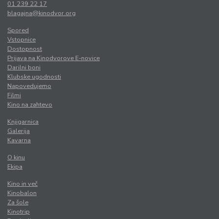
01 239 22 17
blagajna@kinodvor.org
Spored
Vstopnice
Dostopnost
Prijava na Kinodvorove E-novice
Darilni boni
Klubske ugodnosti
Napovedujemo
Filmi
Kino na zahtevo
Knjigarnica
Galerija
Kavarna
O kinu
Ekipa
Kino in več
Kinobalon
Za šole
Kinotrip