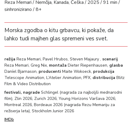
Reza Memari / Nemčija, Kanada, Češka / 2025 / 91 min /
sinhronizirano / 8+
Morska zgodba o kitu grbavcu, ki pokaže, da
lahko tudi majhen glas spremeni ves svet.
režija
Reza Memari, Pavel Hrubos, Steven Majaury ,
scenarij
Reza Memari, Greg Nix,
montaža
Dieter Riepenhausen,
glasba
Daníel Bjarnason,
producenti
Maite Wokoeck,
produkcija
Telescope Animation, L’Atelier Animation, PFX,
distribucija
Blitz
Film & Video Distribution
festivali, nagrade
Schlingel (nagrada za najboljši mednarodni
film), Zlin 2026, Zurich 2026, Young Horizons Varšava 2026,
Montreal 2026, Bordeaux 2026 (nagrada Rezu Memariju za
režiserja leta), Stockholm Junior 2026
IMDb