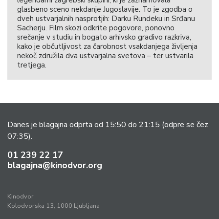
legendarni zagrebški skupini, ki je zaznamovala
glasbeno sceno nekdanje Jugoslavije. To je zgodba o
dveh ustvarjalnih nasprotjih: Darku Rundeku in Srđanu
Sacherju. Film skozi odkrite pogovore, ponovno
srečanje v studiu in bogato arhivsko gradivo razkriva,
kako je občutljivost za čarobnost vsakdanjega življenja
nekoč združila dva ustvarjalna svetova – ter ustvarila
tretjega.
Danes je blagajna odprta od 15:50 do 21:15
(odpre se čez
07:35).
01 239 22 17
blagajna@kinodvor.org
Kinodvor
Kolodvorska 13, 1000 Ljubljana