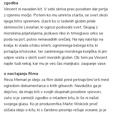
zgodba
Vincent ni navaden kit. V sebi skriva prav poseben dar petja
z izjemno močjo. Potem ko mu umreta starša, se svet okoli
njega hitro spremeni, zlasti ko iz ledenih globin pride
skrivnostni Leviatan, ki ogrozi podvodni svet. Skupaj z
morskima prijateljema, jezikavo ribo in trmoglavo orko se
poda na pot, polno nenavadnih srečanj. Na njej naletijo na
kralja, ki vlada otoku smeti, ogromnega belega kita, ki
potaplja kitolovke, ter zanimivega morskega konjička, ki jim
odpre vrata v skriti svet morskih globin. Ob tem pa Vincent
najde tudi nekaj, kar mu je ves čas manjkalo: zaupanje vase.
o nastajanju filma
Reza Memari je idejo za film dobil pred petnajstimi leti med
ogledom dokumentarca o kitih grbavcih. Navdušilo ga je
dejstvo, da imajo kiti v svojih skupinah posebne »pevce«,
zato si je zamislil zgodbo o mladem kitu, ki še ni našel
svojega glasu. Ko je producentka Maite Woköck prvič
slišala idejo o kitu, ki s čarobno pesmijo rešuje oceane, jo je