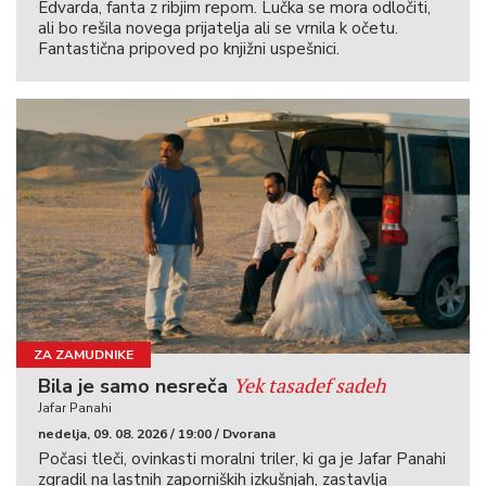
Edvarda, fanta z ribjim repom. Lučka se mora odločiti,
ali bo rešila novega prijatelja ali se vrnila k očetu.
Fantastična pripoved po knjižni uspešnici.
ZA ZAMUDNIKE
Yek tasadef sadeh
Bila je samo nesreča
Jafar Panahi
nedelja, 09. 08. 2026 / 19:00 / Dvorana
Počasi tleči, ovinkasti moralni triler, ki ga je Jafar Panahi
zgradil na lastnih zaporniških izkušnjah, zastavlja