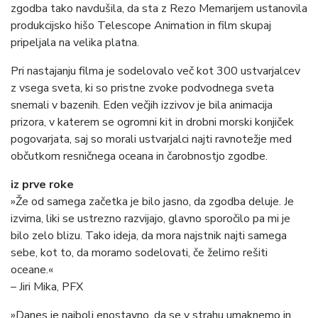
zgodba tako navdušila, da sta z Rezo Memarijem ustanovila
produkcijsko hišo Telescope Animation in film skupaj
pripeljala na velika platna.
Pri nastajanju filma je sodelovalo več kot 300 ustvarjalcev
z vsega sveta, ki so pristne zvoke podvodnega sveta
snemali v bazenih. Eden večjih izzivov je bila animacija
prizora, v katerem se ogromni kit in drobni morski konjiček
pogovarjata, saj so morali ustvarjalci najti ravnotežje med
občutkom resničnega oceana in čarobnostjo zgodbe.
iz prve roke
»Že od samega začetka je bilo jasno, da zgodba deluje. Je
izvirna, liki se ustrezno razvijajo, glavno sporočilo pa mi je
bilo zelo blizu. Tako ideja, da mora najstnik najti samega
sebe, kot to, da moramo sodelovati, če želimo rešiti
oceane.«
– Jiri Mika, PFX
»Danes je najbolj enostavno, da se v strahu umaknemo in