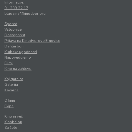
Informacije:
01 239 22 17
blagajna@kinodvor.org
Spored
Vstopnice
Dostopnost
Prijava na Kinodvorove E-novice
Darilni boni
Klubske ugodnosti
Napovedujemo
Filmi
Kino na zahtevo
Knjigarnica
Galerija
Kavarna
O kinu
Ekipa
Kino in več
Kinobalon
Za šole