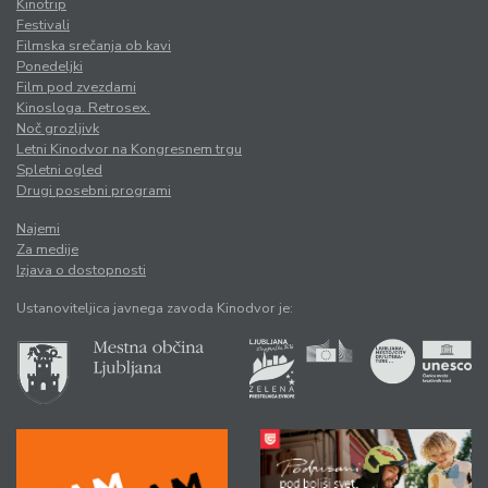
Kinotrip
Festivali
Filmska srečanja ob kavi
Ponedeljki
Film pod zvezdami
Kinosloga. Retrosex.
Noč grozljivk
Letni Kinodvor na Kongresnem trgu
Spletni ogled
Drugi posebni programi
Najemi
Za medije
Izjava o dostopnosti
Ustanoviteljica javnega zavoda Kinodvor je: