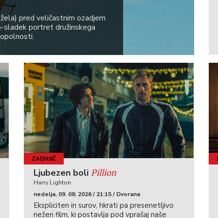
ežela) pred veličastnim ozadjem
ko-sladek portret družinskega
popolnosti.
ZADNJIČ
Pillion
Ljubezen boli
Harry Lighton
nedelja, 09. 08. 2026 / 21:15 / Dvorana
Ekspliciten in surov, hkrati pa presenetljivo
nežen film, ki postavlja pod vprašaj naše