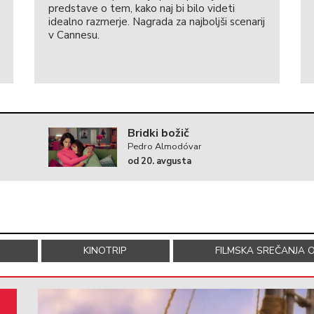
predstave o tem, kako naj bi bilo videti
idealno razmerje. Nagrada za najboljši scenarij
v Cannesu.
Bridki božič
Pedro Almodóvar
od 20. avgusta
KINOTRIP
FILMSKA SREČANJA O