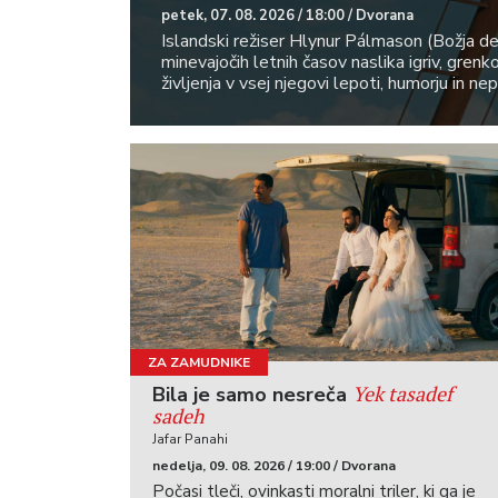
petek, 07. 08. 2026 / 18:00 / Dvorana
Islandski režiser Hlynur Pálmason (Božja d
minevajočih letnih časov naslika igriv, gren
življenja v vsej njegovi lepoti, humorju in ne
ZA ZAMUDNIKE
Yek tasadef
Bila je samo nesreča
sadeh
Jafar Panahi
nedelja, 09. 08. 2026 / 19:00 / Dvorana
Počasi tleči, ovinkasti moralni triler, ki ga je