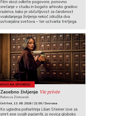
Film skozi odkrite pogovore, ponovno
srečanje v studiu in bogato arhivsko gradivo
razkriva, kako je občutljivost za čarobnost
vsakdanjega življenja nekoč združila dva
ustvarjalna svetova – ter ustvarila tretjega.
NOVO NA SPOREDU
Vie privée
Zasebno življenje
Rebecca Zlotowski
četrtek, 13. 08. 2026 / 21:00 / Dvorana
Ko ugledna psihiatrinja Lilian Steiner izve za
smrt ene svojih pacientk, jo novica globoko