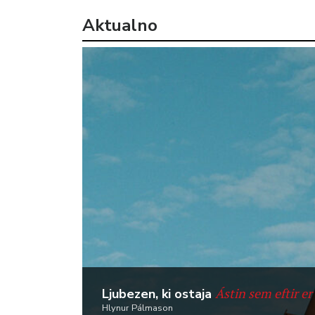
Aktualno
Ástin sem eftir er
Ljubezen, ki ostaja
Hlynur Pálmason