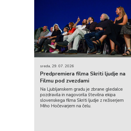
Mala Amélie
Maïlys Vallade, Liane-Cho Han
KINOBALON
četrtek, 20. 08. 2026 / 10:00 / Dvorana
Zgodbe iz čarobnega vrta
Leon Vidmar, David Súkup, Patrik Pašš, Jean-
Claude Rozec
sreda, 29. 07. 2026
KINOBALON
Predpremiera filma Skriti ljudje na
Filmu pod zvezdami
Na Ljubljanskem gradu je zbrane gledalce
pozdravila in nagovorila številna ekipa
sobota, 22. 08. 2026 / 15:30 / Dvorana
slovenskega filma Skriti ljudje z režiserjem
Miho Hočevarjem na čelu.
FeKKids: Pod sladkim nebom
več avtorjev
KINOBALON
Brezplačne vstopnice za člane Kluba Kinobalon. /
Najljubši film po izboru mlajšega občinstva!