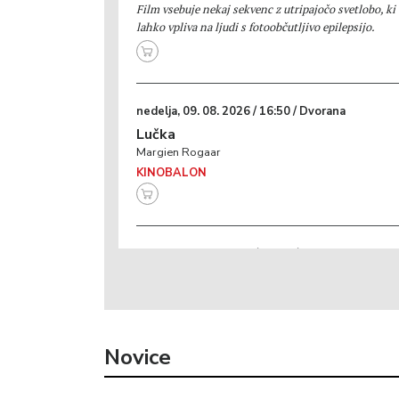
Film vsebuje nekaj sekvenc z utripajočo svetlobo, ki
lahko vpliva na ljudi s fotoobčutljivo epilepsijo.
nedelja, 09. 08. 2026 / 16:50 / Dvorana
Lučka
Margien Rogaar
KINOBALON
četrtek, 13. 08. 2026 / 10:00 / Dvorana
Otroci Divjega zahoda
Pedro Solis, Juan Jesús García
KINOBALON
Novice
sobota, 15. 08. 2026 / 16:30 / Dvorana