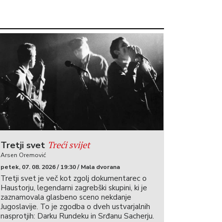
Treći svijet
Tretji svet
Arsen Oremović
petek, 07. 08. 2026 / 19:30 / Mala dvorana
Tretji svet je več kot zgolj dokumentarec o
Haustorju, legendarni zagrebški skupini, ki je
zaznamovala glasbeno sceno nekdanje
Jugoslavije. To je zgodba o dveh ustvarjalnih
nasprotjih: Darku Rundeku in Srđanu Sacherju.