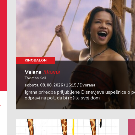
KINOBALON
Moana
Vaiana
Thomas Kail
sobota, 08. 08. 2026 / 16:15 / Dvorana
Igrana priredba priljubljene Disneyjeve uspešnice o p
odpravi na pot, da bi rešila svoj dom.