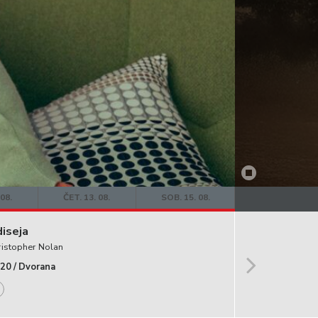
 08.
ČET. 13. 08.
SOB. 15. 08.
iseja
ristopher Nolan
:20 / Dvorana