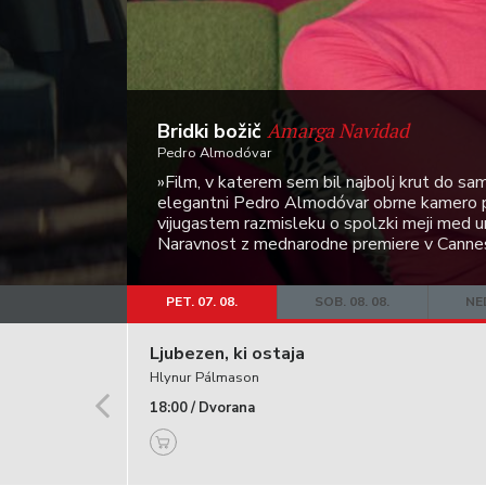
Amarga Navidad
Bridki božič
Pedro Almodóvar
»Film, v katerem sem bil najbolj krut do s
elegantni Pedro Almodóvar obrne kamero pr
vijugastem razmisleku o spolzki meji med um
Naravnost z mednarodne premiere v Canne
PET. 07. 08.
SOB. 08. 08.
NED
Ljubezen, ki ostaja
Hlynur Pálmason
18:00 / Dvorana