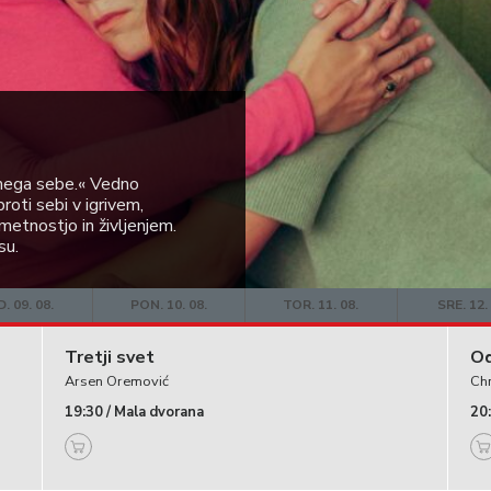
amega sebe.« Vedno
oti sebi v igrivem,
etnostjo in življenjem.
su.
. 09. 08.
PON. 10. 08.
TOR. 11. 08.
SRE. 12.
Tretji svet
Od
Arsen Oremović
Ch
19:30 / Mala dvorana
20