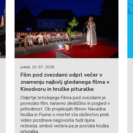
petek, 10. 07. 2026
Film pod zvezdami odprl večer v
znamenju najbolj gledanega filma v
Kinodvoru in hruške pituralke
Odprtje letošnjega Filma pod zvezdami je
povezalo film, naravno dediščino in pogled v
prihodnost. Ob projekcijah filmov Navadna
hruška in Fiume o morte! sta občinstvo prek
video pozdrava nagovorila tudi njuna
režiserja, simbol večera pa je postala hruška
pituralka.