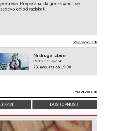
pretrese. Prepričana, da gre za umor, se
zadevo odloči raziskati.
Vse napovedi
Ni druge izbire
Park Chan-wook
23. avgusta ob 19:00
Vsi programi
B KAVI
DOSTOPNOST