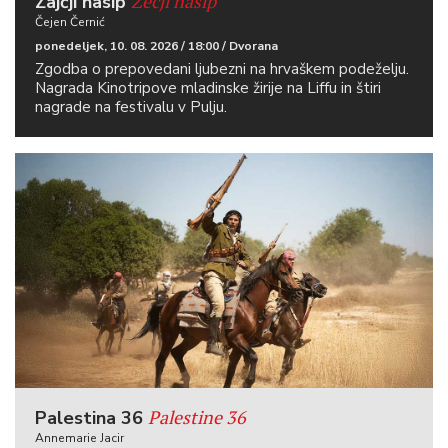
Zečji nasip
Zajčji nasip
Čejen Černić
ponedeljek, 10. 08. 2026 / 18:00 / Dvorana
Zgodba o prepovedani ljubezni na hrvaškem podeželju.
Nagrada Kinotripove mladinske žirije na Liffu in štiri
nagrade na festivalu v Pulju.
Palestine 36
Palestina 36
Annemarie Jacir