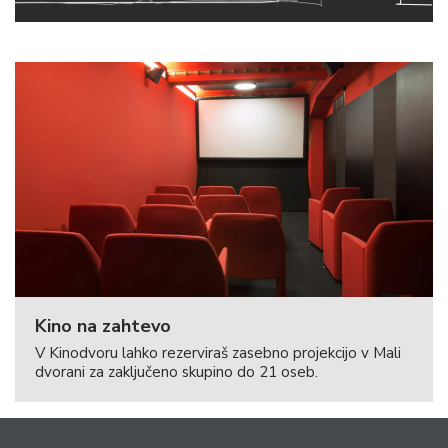
Kino na zahtevo
V Kinodvoru lahko rezerviraš zasebno projekcijo v Mali
dvorani za zaključeno skupino do 21 oseb.