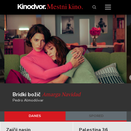
Amarga Navidad
Bridki božič
Pedro Almodóvar
DANES
SPORED
Zajčji nasip
Palestina 36