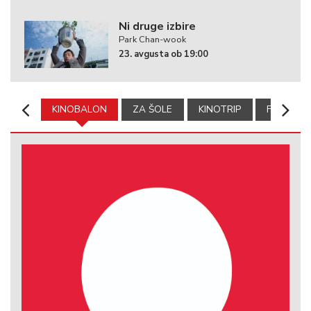
Ni druge izbire
Park Chan-wook
23. avgusta ob 19:00
KINOBALON
ZA ŠOLE
KINOTRIP
FILMSKA 