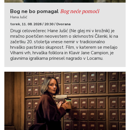
Bog neće pomoći
Bog ne bo pomagal
Hana Jušić
torek, 11. 08. 2026 / 20:30 / Dvorana
Drugi celovečerec Hane Jušić (Ne glej mi v krožnik) je
mračno poetičen neovestern o skrivnostni Čilenki, ki na
začetku 20. stoletja vnese nemir v tradicionalno
hrvaško pastirsko skupnost. Film, v katerem se mešajo
Viharni vrh, hrvaška folklora in Klavir Jane Campion, je
glavnima igralkama prinesel nagrado v Locarnu.