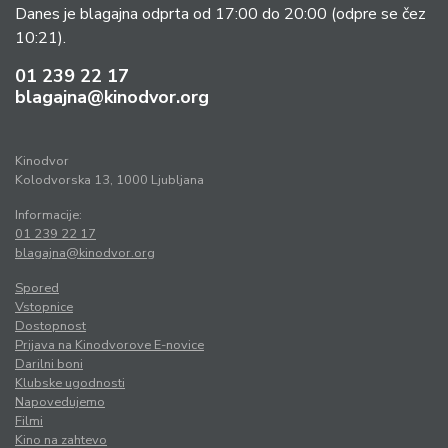
Danes je blagajna odprta od 17:00 do 20:00
(odpre se čez
10:21).
01 239 22 17
blagajna@kinodvor.org
Kinodvor
Kolodvorska 13, 1000 Ljubljana
Informacije:
01 239 22 17
blagajna@kinodvor.org
Spored
Vstopnice
Dostopnost
Prijava na Kinodvorove E-novice
Darilni boni
Klubske ugodnosti
Napovedujemo
Filmi
Kino na zahtevo