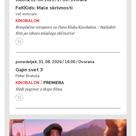
sobota, 22. 08. 2026 / 17:00 / Dvorana
FeKKids: Male skrivnosti
več avtorjev
KINOBALON
Brezplačne vstopnice za člane Kluba Kinobalon. / Najljubši
film po izboru mlajšega občinstva!
ponedeljek, 31. 08. 2026 / 16:00 / Dvorana
Gajin svet 3
Peter Bratuša
/
KINOBALON
PREMIERA
Sledi pogovor z ekipo filma.