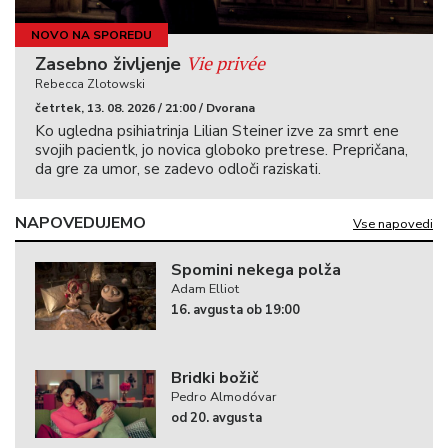
NOVO NA SPOREDU
Vie privée
Zasebno življenje
Rebecca Zlotowski
četrtek, 13. 08. 2026 / 21:00 / Dvorana
Ko ugledna psihiatrinja Lilian Steiner izve za smrt ene
svojih pacientk, jo novica globoko pretrese. Prepričana,
da gre za umor, se zadevo odloči raziskati.
NAPOVEDUJEMO
Vse napovedi
Spomini nekega polža
Adam Elliot
16. avgusta ob 19:00
Bridki božič
Pedro Almodóvar
od 20. avgusta