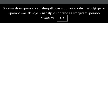
Knjigarnica
Spletna stran uporablja spletne piškotke, s pomočjo katerih izboljšujemo
Galerija
uporabniško izkušnjo. Z nadaljnjo uporabo se strinjate z uporabo
Kavarna
piškotkov.
OK
O kinu
Ekipa
Kino in več
Kinobalon
Za šole
Kinotrip
Festivali
Filmska srečanja ob kavi
Ponedeljki
Film pod zvezdami
Kinosloga. Retrosex.
Noč grozljivk
Letni Kinodvor na Kongresnem trgu
Spletni ogled
Drugi posebni programi
Najemi
Za medije