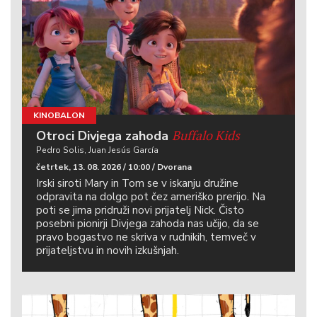
KINOBALON
Buffalo Kids
Otroci Divjega zahoda
Pedro Solis, Juan Jesús García
četrtek, 13. 08. 2026 / 10:00 / Dvorana
Irski siroti Mary in Tom se v iskanju družine
odpravita na dolgo pot čez ameriško prerijo. Na
poti se jima pridruži novi prijatelj Nick. Čisto
posebni pionirji Divjega zahoda nas učijo, da se
pravo bogastvo ne skriva v rudnikih, temveč v
prijateljstvu in novih izkušnjah.