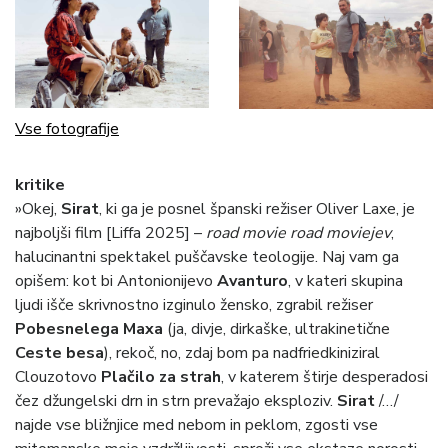
Vse fotografije
kritike
»Okej,
Sirat
, ki ga je posnel španski režiser Oliver Laxe, je
najboljši film [Liffa 2025] –
road movie road moviejev
,
halucinantni spektakel puščavske teologije. Naj vam ga
opišem: kot bi Antonionijevo
Avanturo
, v kateri skupina
ljudi išče skrivnostno izginulo žensko, zgrabil režiser
Pobesnelega Maxa
(ja, divje, dirkaške, ultrakinetične
Ceste besa
), rekoč, no, zdaj bom pa nadfriedkiniziral
Clouzotovo
Plačilo za strah
, v katerem štirje desperadosi
čez džungelski drn in strn prevažajo eksploziv.
Sirat
/…/
najde vse bližnjice med nebom in peklom, zgosti vse