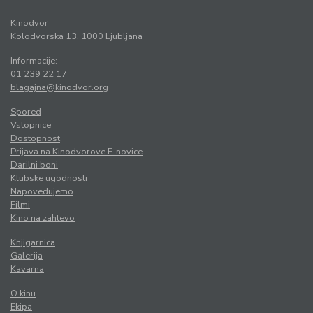
Kinodvor
Kolodvorska 13, 1000 Ljubljana
Informacije:
01 239 22 17
blagajna@kinodvor.org
Spored
Vstopnice
Dostopnost
Prijava na Kinodvorove E-novice
Darilni boni
Klubske ugodnosti
Napovedujemo
Filmi
Kino na zahtevo
Knjigarnica
Galerija
Kavarna
O kinu
Ekipa