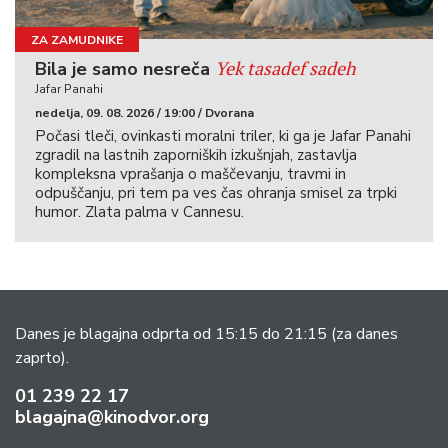
ZA ZAMUDNIKE
Yek tasadef sadeh
Bila je samo nesreča
Jafar Panahi
nedelja, 09. 08. 2026 / 19:00 / Dvorana
Počasi tleči, ovinkasti moralni triler, ki ga je Jafar Panahi
zgradil na lastnih zaporniških izkušnjah, zastavlja
kompleksna vprašanja o maščevanju, travmi in
odpuščanju, pri tem pa ves čas ohranja smisel za trpki
humor. Zlata palma v Cannesu.
Danes je blagajna odprta od 15:15 do 21:15
(za danes
zaprto).
01 239 22 17
blagajna@kinodvor.org