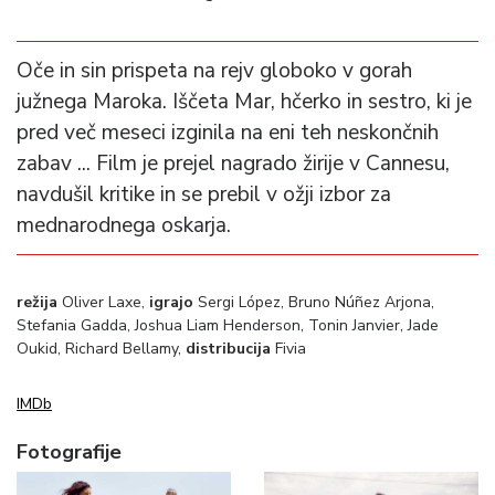
Oče in sin prispeta na rejv globoko v gorah
južnega Maroka. Iščeta Mar, hčerko in sestro, ki je
pred več meseci izginila na eni teh neskončnih
zabav ... Film je prejel nagrado žirije v Cannesu,
navdušil kritike in se prebil v ožji izbor za
mednarodnega oskarja.
režija
Oliver Laxe,
igrajo
Sergi López, Bruno Núñez Arjona,
Stefania Gadda, Joshua Liam Henderson, Tonin Janvier, Jade
Oukid, Richard Bellamy,
distribucija
Fivia
IMDb
Fotografije