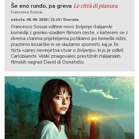
Le città di pianura
Še eno rundo, pa greva
Francesco Sossai
sobota, 08. 08. 2026 / 21:15 / Dvorana
Francesco Sossai vdihne novo življenje italijanski
komediji z grenko-sladkim filmom ceste, v katerem se z
dvema starima prijateljema potikamo po beneški nižini,
praznimo kozarčke in se skušamo spomniti, kaj je že
tista »zares neverjetna stvar o življenju«, ki jo je odkril
Carlobianchi. Veliki zmagovalec prestižnih italijanskih
filmskih nagrad David di Donatello.