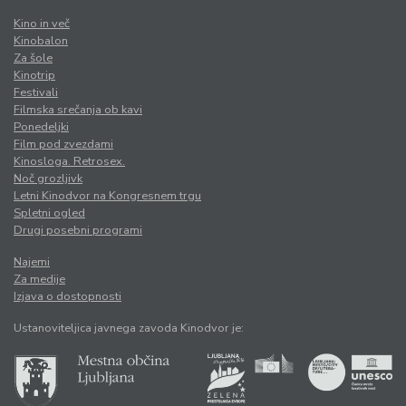
Kino in več
Kinobalon
Za šole
Kinotrip
Festivali
Filmska srečanja ob kavi
Ponedeljki
Film pod zvezdami
Kinosloga. Retrosex.
Noč grozljivk
Letni Kinodvor na Kongresnem trgu
Spletni ogled
Drugi posebni programi
Najemi
Za medije
Izjava o dostopnosti
Ustanoviteljica javnega zavoda Kinodvor je: