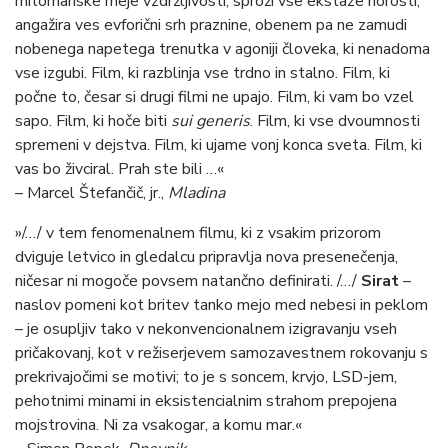
mitomanske meje vzdržljivosti, sproži vse ekstaze norosti,
angažira ves evforični srh praznine, obenem pa ne zamudi
nobenega napetega trenutka v agoniji človeka, ki nenadoma
vse izgubi. Film, ki razblinja vse trdno in stalno. Film, ki
počne to, česar si drugi filmi ne upajo. Film, ki vam bo vzel
sapo. Film, ki hoče biti
sui generis
. Film, ki vse dvoumnosti
spremeni v dejstva. Film, ki ujame vonj konca sveta. Film, ki
vas bo živciral. Prah ste bili …«
– Marcel Štefančič, jr.,
Mladina
»/…/ v tem fenomenalnem filmu, ki z vsakim prizorom
dviguje letvico in gledalcu pripravlja nova presenečenja,
ničesar ni mogoče povsem natančno definirati. /…/
Sirat
–
naslov pomeni kot britev tanko mejo med nebesi in peklom
– je osupljiv tako v nekonvencionalnem izigravanju vseh
pričakovanj, kot v režiserjevem samozavestnem rokovanju s
prekrivajočimi se motivi; to je s soncem, krvjo, LSD-jem,
pehotnimi minami in eksistencialnim strahom prepojena
mojstrovina. Ni za vsakogar, a komu mar.«