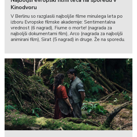
Kinodvoru
V Berlinu so razglasili najboljše filme minulega leta po
izboru Evropske filmske akademije: Sentimentalna
vrednost (6 nagrad), Fiume o morte! (nagrada za
najboljši dokumentarni film), Arco (nagrada za najboljši
animirani film), Sirat (5 nagrad) in druge. Že na sporedu.