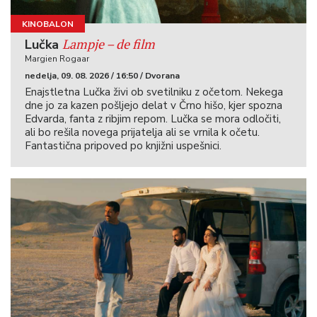
KINOBALON
Lampje – de film
Lučka
Margien Rogaar
nedelja, 09. 08. 2026 / 16:50 / Dvorana
Enajstletna Lučka živi ob svetilniku z očetom. Nekega
dne jo za kazen pošljejo delat v Črno hišo, kjer spozna
Edvarda, fanta z ribjim repom. Lučka se mora odločiti,
ali bo rešila novega prijatelja ali se vrnila k očetu.
Fantastična pripoved po knjižni uspešnici.