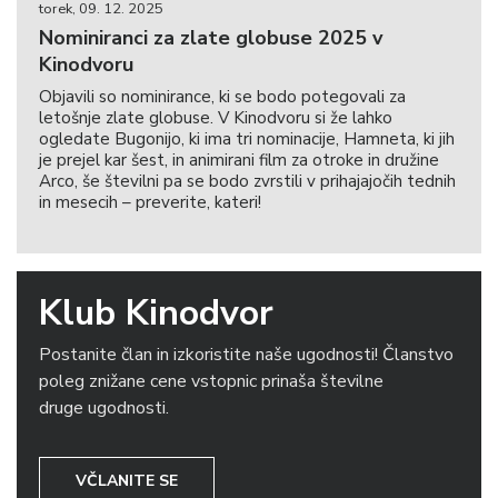
torek, 09. 12. 2025
Nominiranci za zlate globuse 2025 v
Kinodvoru
Objavili so nominirance, ki se bodo potegovali za
letošnje zlate globuse. V Kinodvoru si že lahko
ogledate Bugonijo, ki ima tri nominacije, Hamneta, ki jih
je prejel kar šest, in animirani film za otroke in družine
Arco, še številni pa se bodo zvrstili v prihajajočih tednih
in mesecih – preverite, kateri!
Klub Kinodvor
Postanite član in izkoristite naše ugodnosti! Članstvo
poleg znižane cene vstopnic prinaša številne
druge ugodnosti.
VČLANITE SE