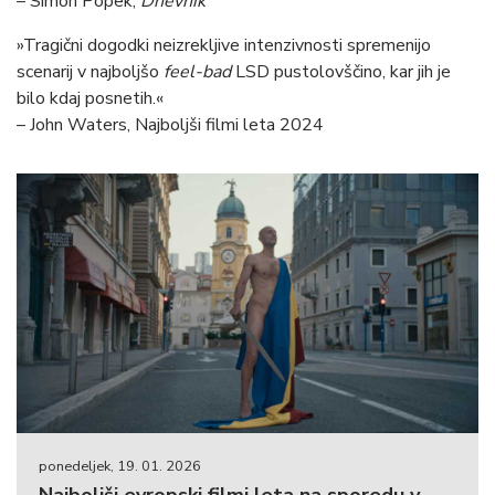
– Simon Popek,
Dnevnik
»Tragični dogodki neizrekljive intenzivnosti spremenijo
scenarij v najboljšo
feel-bad
LSD pustolovščino, kar jih je
bilo kdaj posnetih.«
– John Waters, Najboljši filmi leta 2024
ponedeljek, 19. 01. 2026
Najboljši evropski filmi leta na sporedu v