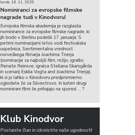
torek, 18. 11. 2025
Nominiranci za evropske filmske
nagrade tudi v Kinodvoru!
Evropska filmska akademija je razglasila
nominirance za evropske filmske nagrade, ki
jih bodo v Berlinu podelili 17. januarja. S
petimi nominacijami letos vodi festivalska
uspešnica, Sentimentalna vrednost
norveškega filmarja Joachima Trierja
(nominacije za najboljši film, režijo, igralko
Renate Reinsve, igralca Stellana Skarsgårda
in scenarij Eskila Vogta and Joachima Trierja),
ki si jo lahko v Kinodvoru predpremierno
ogledate že za Silvestrovo. In kateri drugi
nominirani filmi še prihajajo na spored … ?
Klub Kinodvor
Postanite član in izkoristite naše ugodnosti!