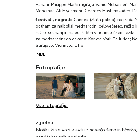
Panahi, Philippe Martin,
igrajo
Vahid Mobasseri, Mary
Mohamad Ali Elyasmehr, Georges Hashemzadeh, De
festivali, nagrade
Cannes (zlata palma); nagrada N
gotham za najboljši mednarodni celovečerec, režijo in
režijo, scenarij in najboljši film v neangleškem jezik
za mednarodnega oskarja; Karlovi Vari; Telluride; 
Sarajevo; Viennale; Liffe
IMDb
Fotografije
Vse fotografije
zgodba
Moški, ki se vozi v avtu z nosečo ženo in hčerko