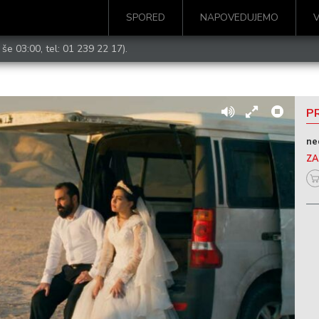
SPORED
NAPOVEDUJEMO
 še 03:00, tel:
01 239 22 17
).
PR
ne
ZA