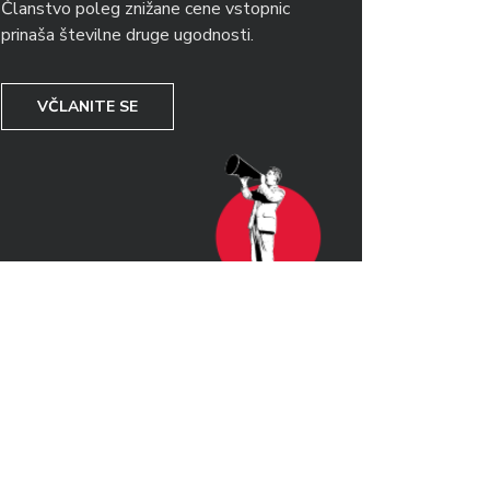
Članstvo poleg znižane cene vstopnic
prinaša številne druge ugodnosti.
VČLANITE SE