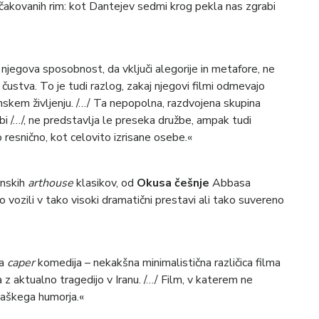
pričakovanih rim: kot Dantejev sedmi krog pekla nas zgrabi
a njegova sposobnost, da vključi alegorije in metafore, ne
 čustva. To je tudi razlog, zakaj njegovi filmi odmevajo
anskem življenju. /…/ Ta nepopolna, razdvojena skupina
i /…/, ne predstavlja le preseka družbe, ampak tudi
 resnično, kot celovito izrisane osebe.«
anskih
arthouse
klasikov, od
Okusa češnje
Abbasa
so vozili v tako visoki dramatični prestavi ali tako suvereno
na
caper
komedija – nekakšna minimalistična različica filma
a z aktualno tragedijo v Iranu. /…/ Film, v katerem ne
njaškega humorja.«