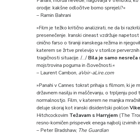
Panahi, morda nevede, nagovarja v trenutku, ko 
orodje: kakšne odločitve bomo sprejeli?«
– Ramin Bahrani
»Film je težko kritično analizirati, ne da bi razkr
presenečenje. Iranski cineast vzdržuje napetost
cinično farso o tiraniji iranskega režima in njego
katerem se žrtve prelevijo v storilce perverznih
tragičnosti situacije. /…/
Bila je samo nesreča
n
mojstrovina poguma in človečnosti.«
– Laurent Cambon,
aVoir-aLire.com
»Panahi v Cannes tokrat prihaja s filmom, ki je
državnem nasilju in maščevanju, o trpljenju pod ti
normalnostjo. Film, v katerem ne manjka mračnih 
deluje skoraj kot iranski disidentski poklon
Vike
Hitchcockovim
Težavam s Harryjem
(The Troub
resno-komičen prispevek enega najbolj izvirnih
– Peter Bradshaw,
The Guardian