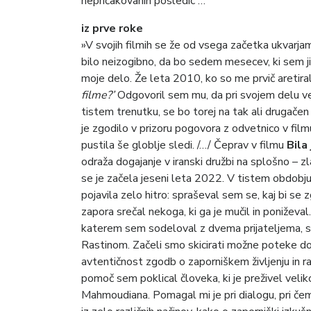
nepričakovanih posledic …
iz prve roke
»V svojih filmih se že od vsega začetka ukvarjam
bilo neizogibno, da bo sedem mesecev, ki sem ji
moje delo. Že leta 2010, ko so me prvič aretiral
filme?’
Odgovoril sem mu, da pri svojem delu ved
tistem trenutku, se bo torej na tak ali drugače
je zgodilo v prizoru pogovora z odvetnico v fil
pustila še globlje sledi. /…/ Čeprav v filmu
Bila
odraža dogajanje v iranski družbi na splošno – zl
se je začela jeseni leta 2022. V tistem obdobju
pojavila zelo hitro: spraševal sem se, kaj bi se 
zapora srečal nekoga, ki ga je mučil in poniževal.
katerem sem sodeloval z dvema prijateljema,
Rastinom. Začeli smo skicirati možne poteke d
avtentičnost zgodb o zaporniškem življenju in raz
pomoč sem poklical človeka, ki je preživel velik
Mahmoudiana. Pomagal mi je pri dialogu, pri čem