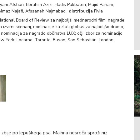
am Afshari, Ebrahim Azizi, Hadis Pakbaten, Majid Panahi,
lmaz Najafi, Afssaneh Najmabadi,
distribucija
Fivia
ational Board of Review za najboljši mednarodni film; nagrade
 izvirni scenarij; nominacije za zlati globus za najboljšo dramo,
u; nominacija za nagrado občinstva LUX; ožji izbor za nominacijo
New York; Locarno; Toronto; Busan; San Sebastián; London;
, zbije potepuškega psa. Majhna nesreča sproži niz