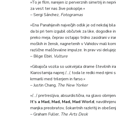
»To je film, narejen iz perverznih simetrij in ne
za vest ter nas žive pokoplje.«
– Sergi Sánchez,
Fotogramas
»Ena Panahijevih največjih odlik je od nekdaj bil
da bi pri tem izgubil občutek za like, dogodke in
preko meja, čeprav ostajajo trdno zasidrani v ir
moških in žensk, nagnetenih v Vahidov mali komb
različne maščevalne impulze. In prav vsi delujejo
– Bilge Ebiri,
Vulture
»Gibajoča vozila so uokvirjala drame številnih ir
Kiarostamija naprej /…/, toda le redki med njimi 
krmarili med trilerjem in farso.«
– Justin Chang,
The New Yorker
»/…/ pretresljiva, absurdistična, na glavo obrnje
It’s a Mad, Mad, Mad, Mad World
, navdihnjen
manjka preobratov, šokantnih razkritij in obeše
– Graham Fuller,
The Arts Desk