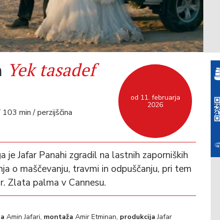
Yek tasadef
a
od 11. februarja
2026
/ 103 min / perzijščina
 ga je Jafar Panahi zgradil na lastnih zaporniških
ja o maščevanju, travmi in odpuščanju, pri tem
or. Zlata palma v Cannesu.
ja
Amin Jafari,
montaža
Amir Etminan,
produkcija
Jafar