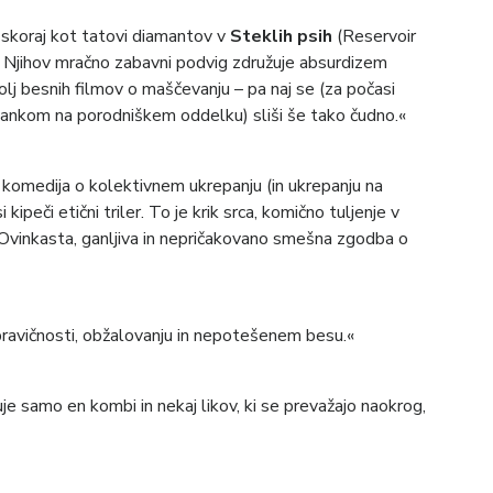
 skoraj kot tatovi diamantov v
Steklih psih
(Reservoir
co. Njihov mračno zabavni podvig združuje absurdizem
j besnih filmov o maščevanju – pa naj se (za počasi
stankom na porodniškem oddelku) sliši še tako čudno.«
komedija o kolektivnem ukrepanju (in ukrepanju na
kipeči etični triler. To je krik srca, komično tuljenje v
Ovinkasta, ganljiva in nepričakovano smešna zgodba o
, pravičnosti, obžalovanju in nepotešenem besu.«
uje samo en kombi in nekaj likov, ki se prevažajo naokrog,