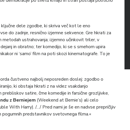
se demokracije po svetu krhajo in strah postaja politično
ili ključne dele zgodbe, ki skriva več kot le eno
 vse do zadnje, resnično izjemne sekvence. Gre hkrati za
vih metodah ustrahovanja; izjemno učinkovit triler, v
 dejanj in obratno; ter komedijo, ki se s smehom upira
ikakor ni ‘samo’ film na poti skozi kinematografe. To je
 morda čustveno najbolj neposreden doslej: zgodbo o
ranijo, ki obstaja hkrati z na videz vsakdanjo
prebliskov satire, črne komedije in farsične grozljivke,
ndu z Berniejem
(Weekend at Bernie’s) ali celo
le With Harry). /…/ Pred nami je še en nadvse prepričljiv
 in pogumnih predstavnikov svetovnega filma.«