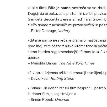
»Liki v filmu
Bila je samo nesreča
so se zbrali
Dogs): da bi pokazali s prstom in izvršili pravi
Samuela Becketta z enim izmed Tarantinovih bol
tlečo dramo z neskončnimi prizori voženj in po
– Peter Debruge,
Variety
»
Bila je samo nesreča
je drama o maščevanju, 
splošno), film ceste z nizko kilometrino in počasi 
temo in eden najpomembnejših filmov leta. /…/ 
uporu.«
– Manohla Dargis,
The New York Times
»/…/ zares izjemna prilika o empatiji, usmiljenju
– David Fear,
Rolling Stone
»Panahi – in dober iranski film nasploh – potreb
in dober film je zagotovljen.«
– Simon Popek,
Dnevnik