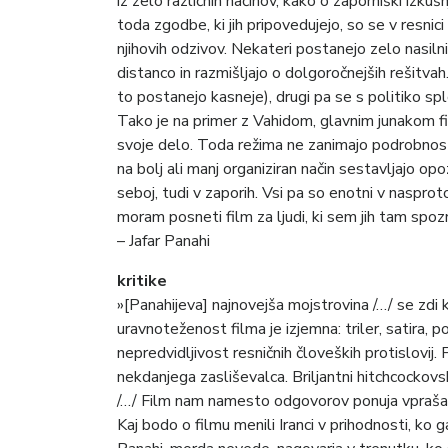
iz zelo različnih načinov, kako o zaporniški izkušnj
toda zgodbe, ki jih pripovedujejo, so se v resnici
njihovih odzivov. Nekateri postanejo zelo nasiln
distanco in razmišljajo o dolgoročnejših rešitvah.
to postanejo kasneje), drugi pa se s politiko sploh 
Tako je na primer z Vahidom, glavnim junakom fil
svoje delo. Toda režima ne zanimajo podrobnosti.
na bolj ali manj organiziran način sestavljajo 
seboj, tudi v zaporih. Vsi pa so enotni v nasprot
moram posneti film za ljudi, ki sem jih tam spozn
– Jafar Panahi
kritike
»[Panahijeva] najnovejša mojstrovina /…/ se zdi k
uravnoteženost filma je izjemna: triler, satira, po
nepredvidljivost resničnih človeških protislovij
nekdanjega zasliševalca. Briljantni hitchcockovsk
/…/ Film nam namesto odgovorov ponuja vprašanj
Kaj bodo o filmu menili Iranci v prihodnosti, k