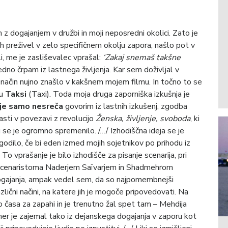
 z dogajanjem v družbi in moji neposredni okolici. Zato je
h preživel v zelo specifičnem okolju zapora, našlo pot v
i, me je zasliševalec vprašal:
‘Zakaj snemaš takšne
no črpam iz lastnega življenja. Kar sem doživljal v
n način nujno znašlo v kakšnem mojem filmu. In točno to se
mu
Taksi
(Taxi). Toda moja druga zaporniška izkušnja je
 je samo nesreča
govorim iz lastnih izkušenj, zgodba
asti v povezavi z revolucijo
Ženska, življenje, svoboda
, ki
 se je ogromno spremenilo. /…/ Izhodiščna ideja se je
zgodilo, če bi eden izmed mojih sojetnikov po prihodu iz
 To vprašanje je bilo izhodišče za pisanje scenarija, pri
 scenaristoma Naderjem Saïvarjem in Shadmehrom
ogajanja, ampak vedel sem, da so najpomembnejši
lični načini, na katere jih je mogoče pripovedovati. Na
o časa za zapahi in je trenutno žal spet tam – Mehdija
er je zajemal tako iz dejanskega dogajanja v zaporu kot