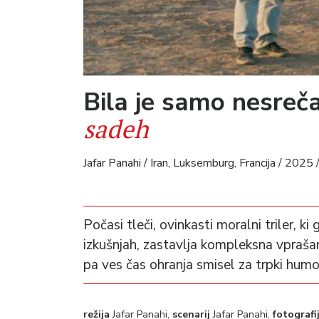
Bila je samo nesreč
sadeh
Jafar Panahi / Iran, Luksemburg, Francija / 2025 
Počasi tleči, ovinkasti moralni triler, ki
izkušnjah, zastavlja kompleksna vprašan
pa ves čas ohranja smisel za trpki hum
režija
Jafar Panahi,
scenarij
Jafar Panahi,
fotografi