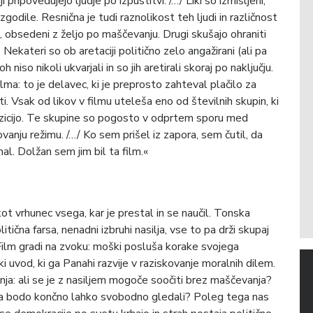
i pripovedujejo ljudje po izpustitvi. /…/ Liki so izmišljeni,
 zgodile. Resnična je tudi raznolikost teh ljudi in različnost
i, obsedeni z željo po maščevanju. Drugi skušajo ohraniti
 Nekateri so ob aretaciji politično zelo angažirani (ali pa
niso nikoli ukvarjali in so jih aretirali skoraj po naključju.
ma: to je delavec, ki je preprosto zahteval plačilo za
 Vsak od likov v filmu uteleša eno od številnih skupin, ki
opozicijo. Te skupine so pogosto v odprtem sporu med
ovanju režimu. /…/ Ko sem prišel iz zapora, sem čutil, da
al. Dolžan sem jim bil ta film.«
ot vrhunec vsega, kar je prestal in se naučil. Tonska
litična farsa, nenadni izbruhi nasilja, vse to pa drži skupaj
. Film gradi na zvoku: moški posluša korake svojega
i uvod, ki ga Panahi razvije v raziskovanje moralnih dilem.
a: ali se je z nasiljem mogoče soočiti brez maščevanja?
o ga bodo končno lahko svobodno gledali? Poleg tega nas