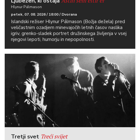
Ástin sem eftir er
Ljubezen, ki ostaja
Hlynur Pálmason
petek, 07. 08. 2026 / 18:00 / Dvorana
Islandski režiser Hlynur Pálmason (Božja dežela) pred
veličastnim ozadjem minevajočih letnih časov naslika
igriv, grenko-sladek portret družinskega življenja v vsej
njegovi lepoti, humorju in nepopolnosti.
Treći svijet
Tretji svet