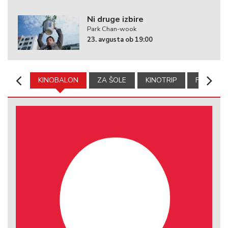
Ni druge izbire
Park Chan-wook
23. avgusta ob 19:00
KINOBALON
ZA ŠOLE
KINOTRIP
FILMSKA 