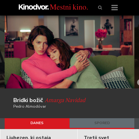
Amarga Navidad
Bridki božič
Pedro Almodóvar
DANES
SPORED
Ljubezen, ki ostaja
Tretji svet