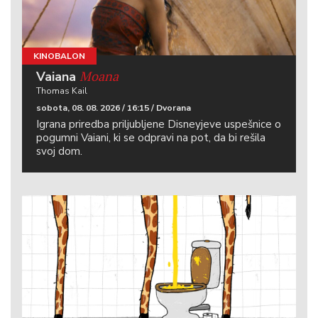
KINOBALON
Moana
Vaiana
Thomas Kail
sobota, 08. 08. 2026 / 16:15 / Dvorana
Igrana priredba priljubljene Disneyjeve uspešnice o
pogumni Vaiani, ki se odpravi na pot, da bi rešila
svoj dom.