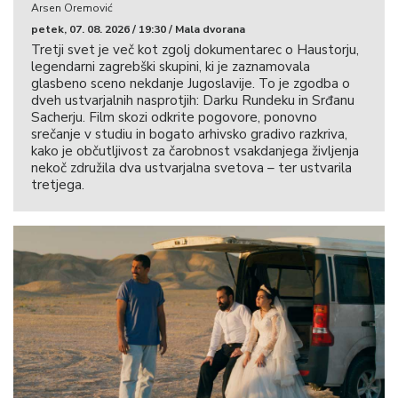
Arsen Oremović
petek, 07. 08. 2026 / 19:30 / Mala dvorana
Tretji svet je več kot zgolj dokumentarec o Haustorju,
legendarni zagrebški skupini, ki je zaznamovala
glasbeno sceno nekdanje Jugoslavije. To je zgodba o
dveh ustvarjalnih nasprotjih: Darku Rundeku in Srđanu
Sacherju. Film skozi odkrite pogovore, ponovno
srečanje v studiu in bogato arhivsko gradivo razkriva,
kako je občutljivost za čarobnost vsakdanjega življenja
nekoč združila dva ustvarjalna svetova – ter ustvarila
tretjega.