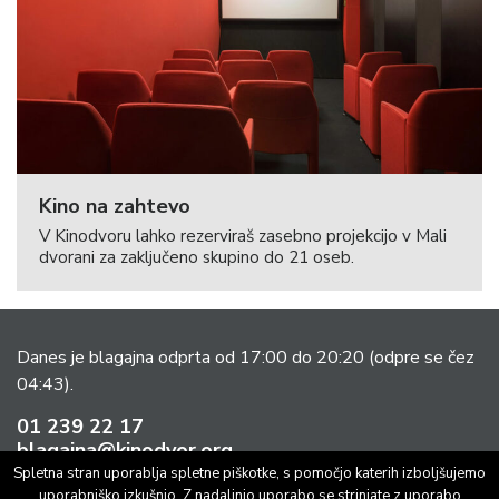
Kino na zahtevo
V Kinodvoru lahko rezerviraš zasebno projekcijo v Mali
dvorani za zaključeno skupino do 21 oseb.
Danes je blagajna odprta od 17:00 do 20:20
(odpre se čez
04:43).
01 239 22 17
blagajna@kinodvor.org
Spletna stran uporablja spletne piškotke, s pomočjo katerih izboljšujemo
uporabniško izkušnjo. Z nadaljnjo uporabo se strinjate z uporabo