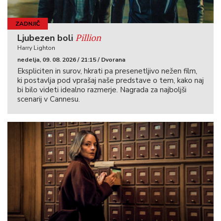
ZADNJIČ
Pillion
Ljubezen boli
Harry Lighton
nedelja, 09. 08. 2026 / 21:15 / Dvorana
Ekspliciten in surov, hkrati pa presenetljivo nežen film,
ki postavlja pod vprašaj naše predstave o tem, kako naj
bi bilo videti idealno razmerje. Nagrada za najboljši
scenarij v Cannesu.