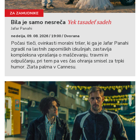
ZA ZAMUDNIKE
Yek tasadef sadeh
Bila je samo nesreča
Jafar Panahi
nedelja, 09. 08. 2026 / 19:00 / Dvorana
Počasi tleči, ovinkasti moralni triler, ki ga je Jafar Panahi
zgradil na lastnih zaporniških izkušnjah, zastavlja
kompleksna vprašanja o maščevanju, travmi in
odpuščanju, pri tem pa ves čas ohranja smisel za trpki
humor. Zlata palma v Cannesu.