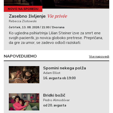
NOVO NA SPOREDU
Vie privée
Zasebno življenje
Rebecca Zlotowski
četrtek, 13. 08. 2026 / 21:00 / Dvorana
Ko ugledna psihiatrinja Lilian Steiner izve za smrt ene
svojih pacientk, jo novica globoko pretrese. Prepričana,
da gre za umor, se zadevo odloči raziskati.
NAPOVEDUJEMO
Vse napovedi
Spomini nekega polža
Adam Elliot
16. avgusta ob 19:00
Bridki božič
Pedro Almodóvar
od 20. avgusta