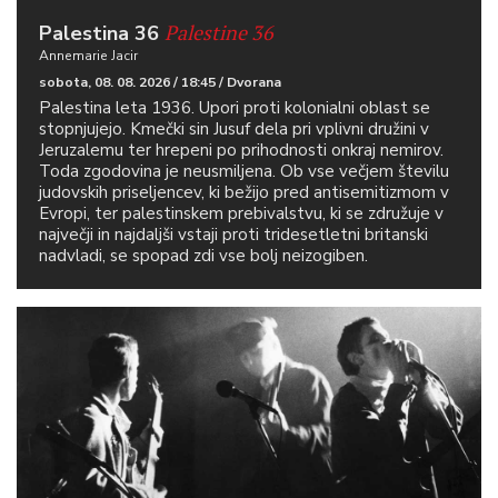
Palestine 36
Palestina 36
Annemarie Jacir
sobota, 08. 08. 2026 / 18:45 / Dvorana
Palestina leta 1936. Upori proti kolonialni oblast se
stopnjujejo. Kmečki sin Jusuf dela pri vplivni družini v
Jeruzalemu ter hrepeni po prihodnosti onkraj nemirov.
Toda zgodovina je neusmiljena. Ob vse večjem številu
judovskih priseljencev, ki bežijo pred antisemitizmom v
Evropi, ter palestinskem prebivalstvu, ki se združuje v
največji in najdaljši vstaji proti tridesetletni britanski
nadvladi, se spopad zdi vse bolj neizogiben.