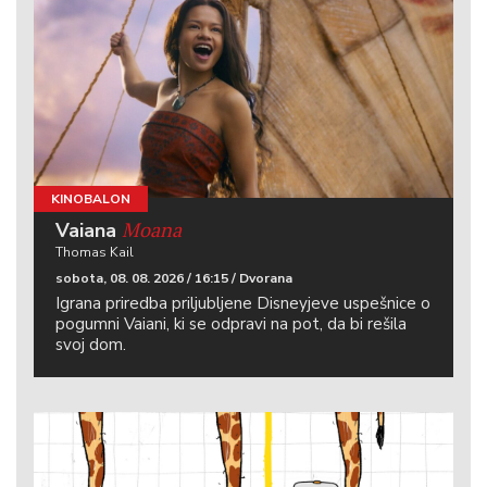
KINOBALON
Moana
Vaiana
Thomas Kail
sobota, 08. 08. 2026 / 16:15 / Dvorana
Igrana priredba priljubljene Disneyjeve uspešnice o
pogumni Vaiani, ki se odpravi na pot, da bi rešila
svoj dom.