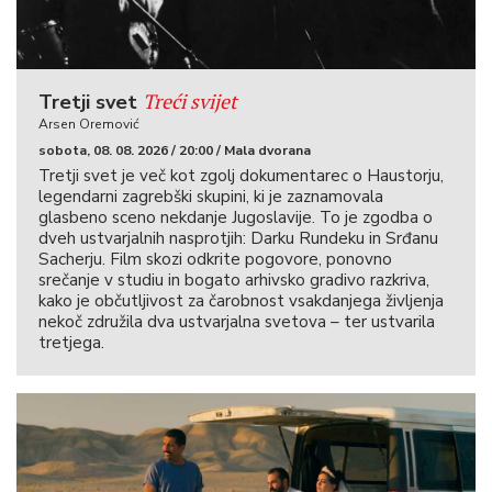
Treći svijet
Tretji svet
Arsen Oremović
sobota, 08. 08. 2026 / 20:00 / Mala dvorana
Tretji svet je več kot zgolj dokumentarec o Haustorju,
legendarni zagrebški skupini, ki je zaznamovala
glasbeno sceno nekdanje Jugoslavije. To je zgodba o
dveh ustvarjalnih nasprotjih: Darku Rundeku in Srđanu
Sacherju. Film skozi odkrite pogovore, ponovno
srečanje v studiu in bogato arhivsko gradivo razkriva,
kako je občutljivost za čarobnost vsakdanjega življenja
nekoč združila dva ustvarjalna svetova – ter ustvarila
tretjega.