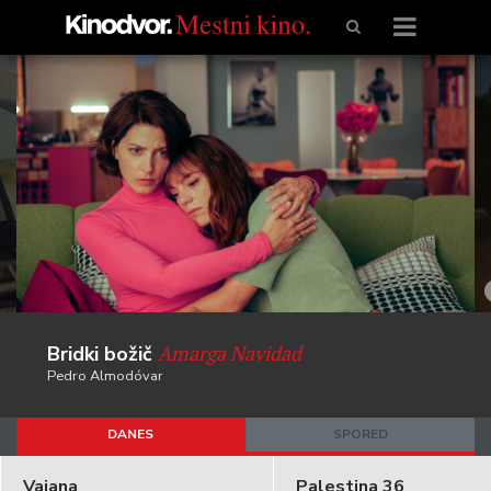
Amarga Navidad
Bridki božič
Pedro Almodóvar
DANES
SPORED
Vaiana
Palestina 36