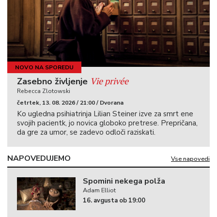
NOVO NA SPOREDU
Vie privée
Zasebno življenje
Rebecca Zlotowski
četrtek, 13. 08. 2026 / 21:00 / Dvorana
Ko ugledna psihiatrinja Lilian Steiner izve za smrt ene
svojih pacientk, jo novica globoko pretrese. Prepričana,
da gre za umor, se zadevo odloči raziskati.
NAPOVEDUJEMO
Vse napovedi
Spomini nekega polža
Adam Elliot
16. avgusta ob 19:00