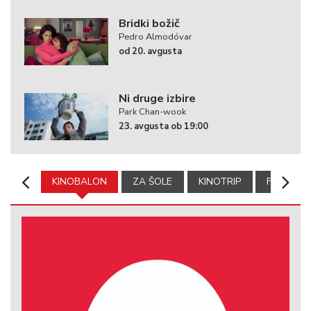
Bridki božič
Pedro Almodóvar
od 20. avgusta
Ni druge izbire
Park Chan-wook
23. avgusta ob 19:00
KINOBALON
ZA ŠOLE
KINOTRIP
FILMSKA 