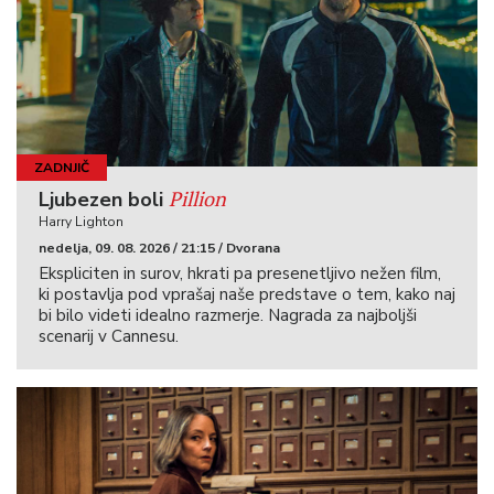
ZADNJIČ
Pillion
Ljubezen boli
Harry Lighton
nedelja, 09. 08. 2026 / 21:15 / Dvorana
Ekspliciten in surov, hkrati pa presenetljivo nežen film,
ki postavlja pod vprašaj naše predstave o tem, kako naj
bi bilo videti idealno razmerje. Nagrada za najboljši
scenarij v Cannesu.