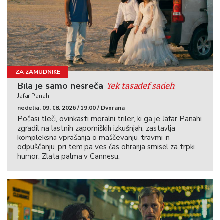
ZA ZAMUDNIKE
Yek tasadef sadeh
Bila je samo nesreča
Jafar Panahi
nedelja, 09. 08. 2026 / 19:00 / Dvorana
Počasi tleči, ovinkasti moralni triler, ki ga je Jafar Panahi
zgradil na lastnih zaporniških izkušnjah, zastavlja
kompleksna vprašanja o maščevanju, travmi in
odpuščanju, pri tem pa ves čas ohranja smisel za trpki
humor. Zlata palma v Cannesu.