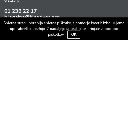
01:27).
01 239 22 17
blagajna@kinodvor.org
Spletna stran uporablja spletne piškotke, s pomočjo katerih izboljšujemo
uporabniško izkušnjo. Z nadaljnjo uporabo se strinjate z uporabo
piškotkov.
OK
Kinodvor
Kolodvorska 13, 1000 Ljubljana
Informacije:
01 239 22 17
blagajna@kinodvor.org
Spored
Vstopnice
Dostopnost
Prijava na Kinodvorove E-novice
Darilni boni
Klubske ugodnosti
Napovedujemo
Filmi
Kino na zahtevo
Knjigarnica