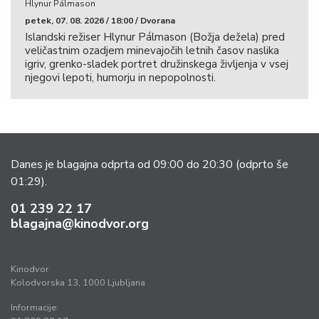
Hlynur Pálmason
petek, 07. 08. 2026 / 18:00 / Dvorana
Islandski režiser Hlynur Pálmason (Božja dežela) pred
veličastnim ozadjem minevajočih letnih časov naslika
igriv, grenko-sladek portret družinskega življenja v vsej
njegovi lepoti, humorju in nepopolnosti.
Danes je blagajna odprta od 09:00 do 20:30
(odprto še
01:29).
01 239 22 17
blagajna@kinodvor.org
Kinodvor
Kolodvorska 13, 1000 Ljubljana
Informacije: