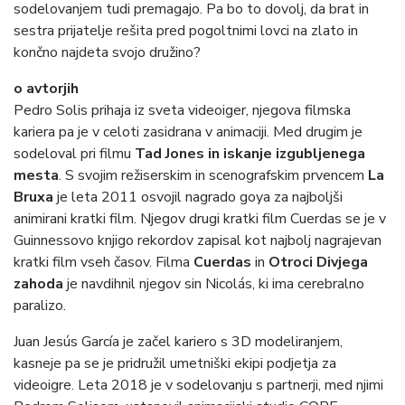
sodelovanjem tudi premagajo. Pa bo to dovolj, da brat in
sestra prijatelje rešita pred pogoltnimi lovci na zlato in
končno najdeta svojo družino?
o avtorjih
Pedro Solis prihaja iz sveta videoiger, njegova filmska
kariera pa je v celoti zasidrana v animaciji. Med drugim je
sodeloval pri filmu
Tad Jones in iskanje izgubljenega
mesta
. S svojim režiserskim in scenografskim prvencem
La
Bruxa
je leta 2011 osvojil nagrado goya za najboljši
animirani kratki film. Njegov drugi kratki film Cuerdas se je v
Guinnessovo knjigo rekordov zapisal kot najbolj nagrajevan
kratki film vseh časov. Filma
Cuerdas
in
Otroci Divjega
zahoda
je navdihnil njegov sin Nicolás, ki ima cerebralno
paralizo.
Juan Jesús García je začel kariero s 3D modeliranjem,
kasneje pa se je pridružil umetniški ekipi podjetja za
videoigre. Leta 2018 je v sodelovanju s partnerji, med njimi