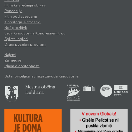
Filmska srečanja ob kavi
Ponedeljki
Film pod zvezdami
Kinosloga. Retrosex.
Noč grozljivk
Letni Kinodvor na Kongresnem trgu
Spletni ogled
Drugi posebni programi
Najemi
Za medije
Izjava o dostopnosti
Ustanoviteljica javnega zavoda Kinodvor je: