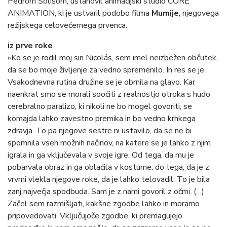
Pedrom Solisom, ustanovil animacijski studio CORE
ANIMATION, ki je ustvaril podobo filma
Mumije
, njegovega
režijskega celovečernega prvenca.
iz prve roke
»Ko se je rodil moj sin Nicolás, sem imel neizbežen občutek,
da se bo moje življenje za vedno spremenilo. In res se je.
Vsakodnevna rutina družine se je obrnila na glavo. Kar
naenkrat smo se morali soočiti z realnostjo otroka s hudo
cerebralno paralizo, ki nikoli ne bo mogel govoriti, se
komajda lahko zavestno premika in bo vedno krhkega
zdravja. To pa njegove sestre ni ustavilo, da se ne bi
spomnila vseh možnih načinov, na katere se je lahko z njim
igrala in ga vključevala v svoje igre. Od tega, da mu je
pobarvala obraz in ga oblačila v kostume, do tega, da je z
vrvmi vlekla njegove roke, da je lahko telovadil. To je bila
zanj največja spodbuda. Sam je z nami govoril z očmi. (…)
Začel sem razmišljati, kakšne zgodbe lahko in moramo
pripovedovati. Vključujoče zgodbe, ki premagujejo