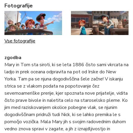
Fotografije
Vse fotografije
zgodba
Mary in Tom sta siroti, ki se leta 1886 čisto sami vkrcata na
ladjo in prek oceana odpravita na pot od Irske do New
Yorka. Tam pa se njuna dogodivščina šele začne! V iskanju
strica se z vlakom podata na popotovanje čez
severnoameriške prerije, kjer spoznata nove prijatelje, vidita
čisto prave bivole in naletita celo na staroselsko pleme. Ko
jim med raziskovanjem okolice pobegne vlak, se njunim
dogodivščinam pridruži tudi Nick, ki se lahko premika le s
pomočjo vozička. Mala Mary jih s svojim radovednim duhom
vedno znova spravi v zagate, a jih z iznajdljivostjo in