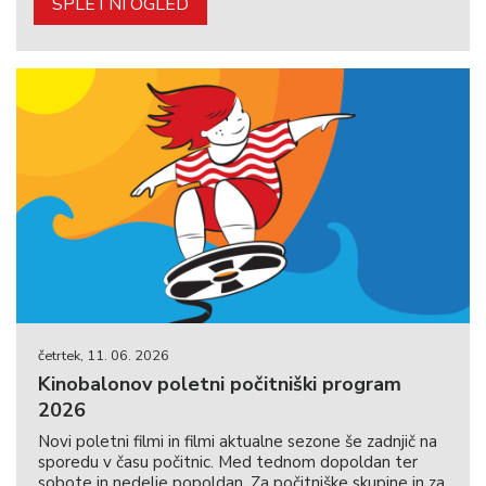
SPLETNI OGLED
četrtek, 11. 06. 2026
Kinobalonov poletni počitniški program
2026
Novi poletni filmi in filmi aktualne sezone še zadnjič na
sporedu v času počitnic. Med tednom dopoldan ter
sobote in nedelje popoldan. Za počitniške skupine in za