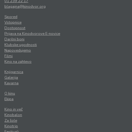
01 239 22 17
blagajna@kinodvor.org
Spored
Vstopnice
Dostopnost
Prijava na Kinodvorove E-novice
Darilni boni
Klubske ugodnosti
Napovedujemo
Filmi
Kino na zahtevo
Knjigarnica
Galerija
Kavarna
O kinu
Ekipa
Kino in več
Kinobalon
Za šole
Kinotrip
Festivali