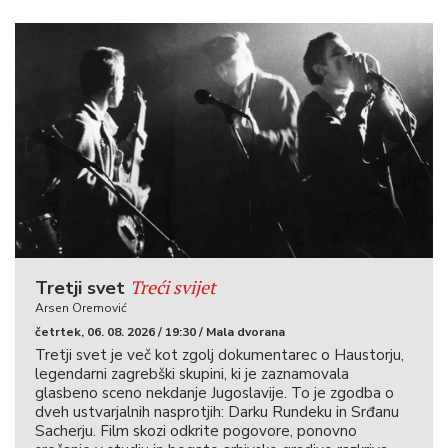
Treći svijet
Tretji svet
Arsen Oremović
četrtek, 06. 08. 2026 / 19:30 / Mala dvorana
Tretji svet je več kot zgolj dokumentarec o Haustorju,
legendarni zagrebški skupini, ki je zaznamovala
glasbeno sceno nekdanje Jugoslavije. To je zgodba o
dveh ustvarjalnih nasprotjih: Darku Rundeku in Srđanu
Sacherju. Film skozi odkrite pogovore, ponovno