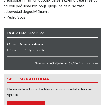
predsodke in nam omogočijo, da se zazremo vase in se po
ogledu počutimo kot boljši ljudje, ne da bi se zato
odpovedali dogodivščinam.«
– Pedro Solis
DODATNA GRADIVA
Otroci Divjega zahoda
Gradivo za učitelje in starše
Gradiva za učitelje in starše
/
Knjižice za otroke
SPLETNI OGLED FILMA
Ne morete v kino? Ta film si lahko ogledate tudi na
spletu.