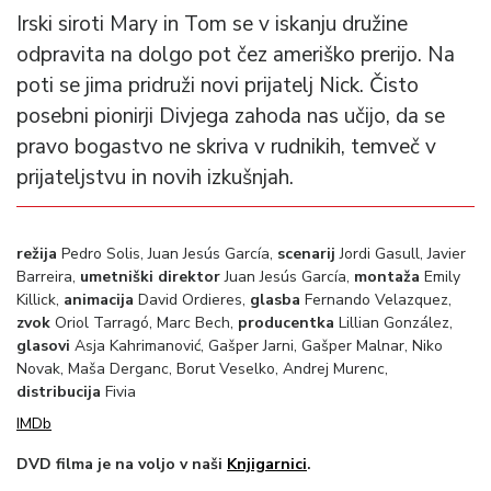
Irski siroti Mary in Tom se v iskanju družine
odpravita na dolgo pot čez ameriško prerijo. Na
poti se jima pridruži novi prijatelj Nick. Čisto
posebni pionirji Divjega zahoda nas učijo, da se
pravo bogastvo ne skriva v rudnikih, temveč v
prijateljstvu in novih izkušnjah.
režija
Pedro Solis, Juan Jesús García,
scenarij
Jordi Gasull, Javier
Barreira,
umetniški direktor
Juan Jesús García,
montaža
Emily
Killick,
animacija
David Ordieres,
glasba
Fernando Velazquez,
zvok
Oriol Tarragó, Marc Bech,
producentka
Lillian González,
glasovi
Asja Kahrimanović, Gašper Jarni, Gašper Malnar, Niko
Novak, Maša Derganc, Borut Veselko, Andrej Murenc,
distribucija
Fivia
IMDb
DVD filma je na voljo v naši
Knjigarnici
.