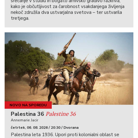
srečanje v studiu in bogato arhivsko gradivo razkriva,
kako je občutljivost za čarobnost vsakdanjega življenja
nekoč združila dva ustvarjalna svetova – ter ustvarila
tretjega.
NOVO NA SPOREDU
Palestine 36
Palestina 36
Annemarie Jacir
četrtek, 06. 08. 2026 / 20:30 / Dvorana
Palestina leta 1936. Upori proti kolonialni oblast se