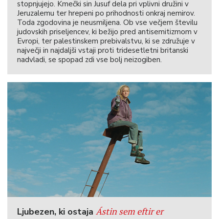
stopnjujejo. Kmečki sin Jusuf dela pri vplivni družini v
Jeruzalemu ter hrepeni po prihodnosti onkraj nemirov.
Toda zgodovina je neusmiljena. Ob vse večjem številu
judovskih priseljencev, ki bežijo pred antisemitizmom v
Evropi, ter palestinskem prebivalstvu, ki se združuje v
največji in najdaljši vstaji proti tridesetletni britanski
nadvladi, se spopad zdi vse bolj neizogiben.
Ástin sem eftir er
Ljubezen, ki ostaja