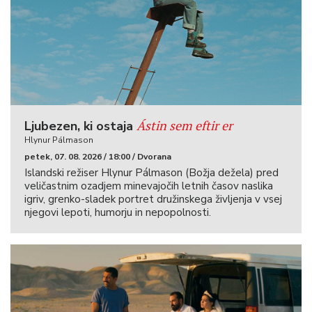
Ástin sem eftir er
Ljubezen, ki ostaja
Hlynur Pálmason
petek, 07. 08. 2026 / 18:00 / Dvorana
Islandski režiser Hlynur Pálmason (Božja dežela) pred
veličastnim ozadjem minevajočih letnih časov naslika
igriv, grenko-sladek portret družinskega življenja v vsej
njegovi lepoti, humorju in nepopolnosti.