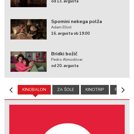
od 13. avgusta
Spomini nekega polža
Adam Elliot
16. avgusta ob 19:00
Bridki božič
Pedro Almodóvar
od 20. avgusta
KINOBALON
ZA ŠOLE
KINOTRIP
FILMSKA 