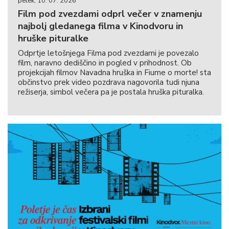
petek, 10. 07. 2026
Film pod zvezdami odprl večer v znamenju
najbolj gledanega filma v Kinodvoru in
hruške pituralke
Odprtje letošnjega Filma pod zvezdami je povezalo
film, naravno dediščino in pogled v prihodnost. Ob
projekcijah filmov Navadna hruška in Fiume o morte! sta
občinstvo prek video pozdrava nagovorila tudi njuna
režiserja, simbol večera pa je postala hruška pituralka.