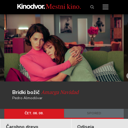
Amarga Navidad
Bridki božič
Pedro Almodóvar
ČET. 06. 08.
SPORED
Čarobno drevo
Odiseja