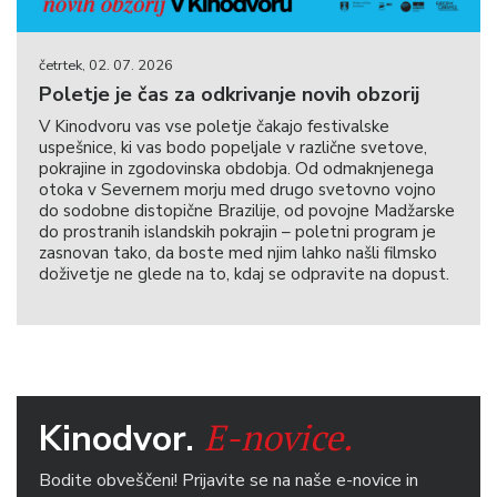
četrtek, 02. 07. 2026
Poletje je čas za odkrivanje novih obzorij
V Kinodvoru vas vse poletje čakajo festivalske
uspešnice, ki vas bodo popeljale v različne svetove,
pokrajine in zgodovinska obdobja. Od odmaknjenega
otoka v Severnem morju med drugo svetovno vojno
do sodobne distopične Brazilije, od povojne Madžarske
do prostranih islandskih pokrajin – poletni program je
zasnovan tako, da boste med njim lahko našli filmsko
doživetje ne glede na to, kdaj se odpravite na dopust.
E-novice.
Kinodvor.
Bodite obveščeni! Prijavite se na naše e-novice in