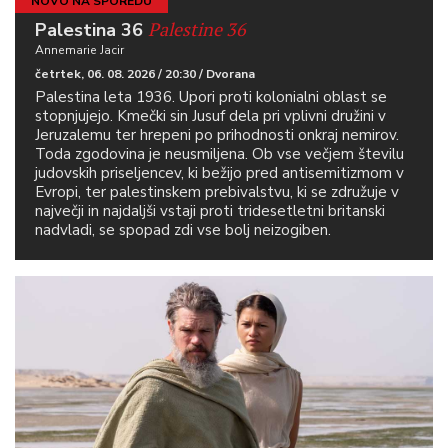
NOVO NA SPOREDU
Palestine 36
Palestina 36
Annemarie Jacir
četrtek, 06. 08. 2026 / 20:30 / Dvorana
Palestina leta 1936. Upori proti kolonialni oblast se
stopnjujejo. Kmečki sin Jusuf dela pri vplivni družini v
Jeruzalemu ter hrepeni po prihodnosti onkraj nemirov.
Toda zgodovina je neusmiljena. Ob vse večjem številu
judovskih priseljencev, ki bežijo pred antisemitizmom v
Evropi, ter palestinskem prebivalstvu, ki se združuje v
največji in najdaljši vstaji proti tridesetletni britanski
nadvladi, se spopad zdi vse bolj neizogiben.