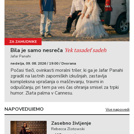
ZA ZAMUDNIKE
Yek tasadef sadeh
Bila je samo nesreča
Jafar Panahi
nedelja, 09. 08. 2026 / 19:00 / Dvorana
Počasi tleči, ovinkasti moralni triler, ki ga je Jafar Panahi
zgradil na lastnih zaporniških izkušnjah, zastavlja
kompleksna vprašanja o maščevanju, travmi in
odpuščanju, pri tem pa ves čas ohranja smisel za trpki
humor. Zlata palma v Cannesu.
NAPOVEDUJEMO
Vse napovedi
Zasebno življenje
Rebecca Zlotowski