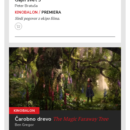
Gajin svet 3
Peter Bratuša
/
KINOBALON
PREMIERA
Sledi pogovor z ekipo filma.
KINOBALON
The Magic Faraway Tree
Čarobno drevo
Ben Gregor