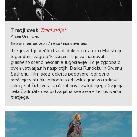
Treći svijet
Tretji svet
Arsen Oremović
četrtek, 06. 08. 2026 / 19:30 / Mala dvorana
Tretji svet je več kot zgolj dokumentarec o Haustorju,
legendarni zagrebški skupini, ki je zaznamovala
glasbeno sceno nekdanje Jugoslavije. To je zgodba o
dveh ustvarjalnih nasprotjih: Darku Rundeku in Srđanu
Sacherju. Film skozi odkrite pogovore, ponovno
srečanje v studiu in bogato arhivsko gradivo razkriva,
kako je občutljivost za čarobnost vsakdanjega življenja
nekoč združila dva ustvarjalna svetova – ter ustvarila
tretjega.