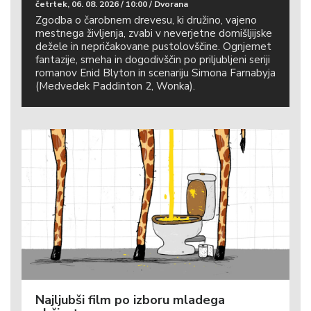
četrtek, 06. 08. 2026 / 10:00 / Dvorana
Zgodba o čarobnem drevesu, ki družino, vajeno
mestnega življenja, zvabi v neverjetne domišljijske
dežele in nepričakovane pustolovščine. Ognjemet
fantazije, smeha in dogodivščin po priljubljeni seriji
romanov Enid Blyton in scenariju Simona Farnabyja
(Medvedek Paddinton 2, Wonka).
Najljubši film po izboru mladega