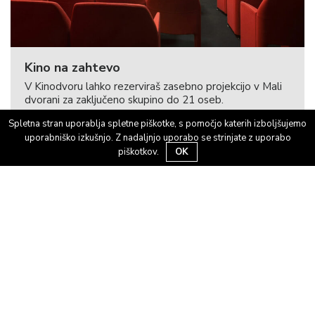
Kino na zahtevo
V Kinodvoru lahko rezerviraš zasebno projekcijo v Mali
dvorani za zaključeno skupino do 21 oseb.
Spletna stran uporablja spletne piškotke, s pomočjo katerih izboljšujemo
uporabniško izkušnjo. Z nadaljnjo uporabo se strinjate z uporabo
piškotkov.
OK
Danes je blagajna odprta od 12:00 do 20:45
(za danes
zaprto).
01 239 22 17
blagajna@kinodvor.org
Kinodvor
Kolodvorska 13, 1000 Ljubljana
Informacije: