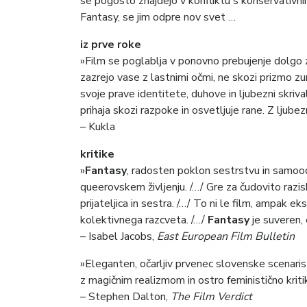
se pogosto znajdejo v konfliktu s konservativ
Fantasy, se jim odpre nov svet …
iz prve roke
»Film se poglablja v ponovno prebujenje dolgo
zazrejo vase z lastnimi očmi, ne skozi prizmo zun
svoje prave identitete, duhove in ljubezni skriva
prihaja skozi razpoke in osvetljuje rane. Z ljubezni
– Kukla
kritike
»
Fantasy
, radosten poklon sestrstvu in samoo
queerovskem življenju. /…/ Gre za čudovito razisk
prijateljica in sestra. /…/ To ni le film, ampak 
kolektivnega razcveta. /…/
Fantasy
je suveren, 
– Isabel Jacobs,
East European Film Bulletin
»Eleganten, očarljiv prvenec slovenske scenarist
z magičnim realizmom in ostro feministično kriti
– Stephen Dalton,
The Film Verdict