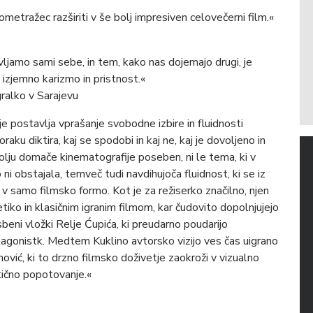
metražec razširiti v še bolj impresiven celovečerni film.«
ivljamo sami sebe, in tem, kako nas dojemajo drugi, je
 izjemno karizmo in pristnost.«
gralko v Sarajevu
e postavlja vprašanje svobodne izbire in fluidnosti
ku diktira, kaj se spodobi in kaj ne, kaj je dovoljeno in
 polju domače kinematografije poseben, ni le tema, ki v
i obstajala, temveč tudi navdihujoča fluidnost, ki se iz
 v samo filmsko formo. Kot je za režiserko značilno, njen
iko in klasičnim igranim filmom, kar čudovito dopolnjujejo
beni vložki Relje Ćupića, ki preudarno poudarijo
otagonistk. Medtem Kuklino avtorsko vizijo ves čas uigrano
ović, ki to drzno filmsko doživetje zaokroži v vizualno
tično popotovanje.«