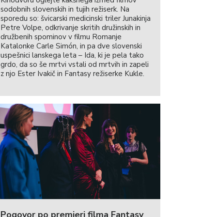
sodobnih slovenskih in tujih režiserk. Na
sporedu so: švicarski medicinski triler Junakinja
Petre Volpe, odkrivanje skritih družinskih in
družbenih spominov v filmu Romanje
Katalonke Carle Simón, in pa dve slovenski
uspešnici lanskega leta – Ida, ki je pela tako
grdo, da so še mrtvi vstali od mrtvih in zapeli
z njo Ester Ivakič in Fantasy režiserke Kukle.
Pogovor po premieri filma Fantasy