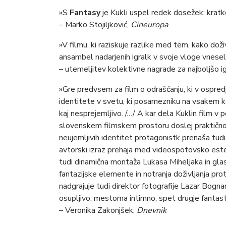
»S
Fantasy
je Kukli uspel redek dosežek: kratko
– Marko Stojiljković,
Cineuropa
»V filmu, ki raziskuje razlike med tem, kako dož
ansambel nadarjenih igralk v svoje vloge vnesel
– utemeljitev kolektivne nagrade za najboljšo i
»Gre predvsem za film o odraščanju, ki v ospredj
identitete v svetu, ki posamezniku na vsakem kora
kaj nesprejemljivo. /…/ A kar dela Kuklin film v
slovenskem filmskem prostoru doslej praktično n
neujemljivih identitet protagonistk prenaša tudi
avtorski izraz prehaja med videospotovsko estet
tudi dinamična montaža Lukasa Miheljaka in glas
fantazijske elemente in notranja doživljanja pr
nadgrajuje tudi direktor fotografije Lazar Bognan
osupljivo, mestoma intimno, spet drugje fantas
– Veronika Zakonjšek,
Dnevnik