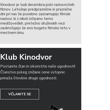
Kinodvor je tudi decembra poln raznovrstnih
filmov. Letošnje predpraznične in praznične
dni pri nas še posebno zaznamujejo filmski
naslovi, ki z nikoli izčrpano temo
medčloveških, pretežno družinskih vezi
zaokrožujejo še eno bogato filmsko leto v
mestnem kinu.
Klub Kinodvor
Postanite član in izkoristite naše ugodnosti!
Članstvo poleg znižane cene vstopnic
prinaša številne druge ugodnosti.
VČLANITE SE