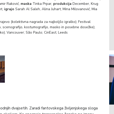
mir Raković,
maska
Tinka Prpar,
produkcija
December, Krug
nt,
igrajo
Sarah Al Saleh, Alina Juhart, Mina Milovanović, Mia
ajevo (kolektivna nagrada za najboljšo igralko); Festival
o, scenografijo, kostumografijo, masko in posebne dosežke);
o); Vancouver; São Paulo; CinEast; Leeds
 zgodnjih dvajsetih. Zaradi fantovskega življenjskega sloga