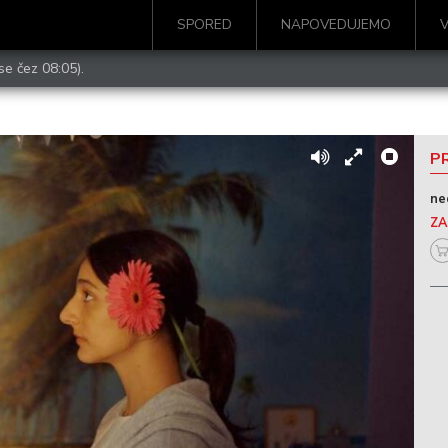
SPORED
NAPOVEDUJEMO
se čez 08:05).
PR
ne
ZA