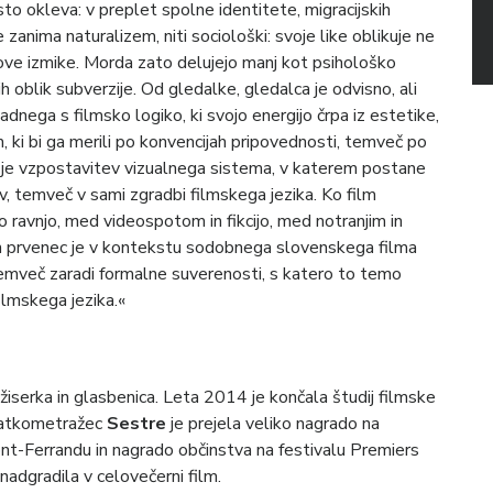
to okleva: v preplet spolne identitete, migracijskih
zanima naturalizem, niti sociološki: svoje like oblikuje ne
hove izmike. Morda zato delujejo manj kot psihološko
h oblik subverzije. Od gledalke, gledalca je odvisno, ali
ladnega s filmsko logiko, ki svojo energijo črpa iz estetike,
m, ki bi ga merili po konvencijah pripovednosti, temveč po
k je vzpostavitev vizualnega sistema, v katerem postane
v, temveč v sami zgradbi filmskega jezika. Ko film
ko ravnjo, med videospotom in fikcijo, med notranjim in
lin prvenec je v kontekstu sodobnega slovenskega filma
emveč zaradi formalne suverenosti, s katero to temo
ilmskega jezika.«
ežiserka in glasbenica. Leta 2014 je končala študij filmske
 kratkometražec
Sestre
je prejela veliko nagrado na
t-Ferrandu in nagrado občinstva na festivalu Premiers
adgradila v celovečerni film.