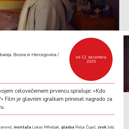
lbanija, Bosna in Hercegovina /
od 12. decembra
2025
svojem celovečernem prvencu sprašuje: »Kdo
l?« Film je glavnim igralkam prinesel nagrado za
u.
anović,
montaža
Lukas Miheljak,
glasba
Relja Ćupić,
zvok
Julij