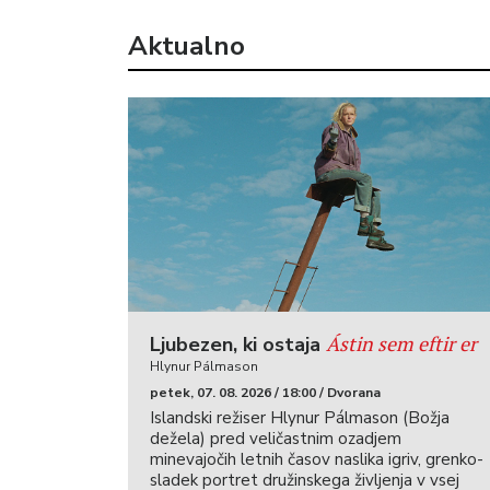
Aktualno
Ástin sem eftir er
Ljubezen, ki ostaja
Hlynur Pálmason
petek, 07. 08. 2026 / 18:00 / Dvorana
Islandski režiser Hlynur Pálmason (Božja
dežela) pred veličastnim ozadjem
minevajočih letnih časov naslika igriv, grenko-
sladek portret družinskega življenja v vsej