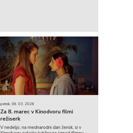
petek, 06. 03. 2026
Za 8. marec v Kinodvoru filmi
režiserk
V nedeljo, na mednarodni dan žensk, si v
Kinodvoru oglejte kakšnega izmed filmov