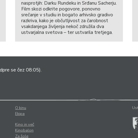
nasprotjih: Darku Rundeku in Srđanu Sacherju.
Film skozi odkrite pogovore, ponovno
srečanje v studiu in bogato arhivsko gradivo
razkriva, kako je občutljivost za čarobnost
vsakdanjega življenja nekoč združila dva
ustvarjalna svetova – ter ustvarila tretjega.
dpre se čez 08:05).
O kinu
Ust
Ekipa
Kino in več
Kinobalon
Za šole