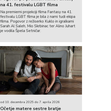
na 41. festivalu LGBT filma
Na premierni projekciji filma Fantasy na 41.
festivalu LGBT filma je bila z nami tudi ekipa
filma. Pogovor z režiserko Kuklo in igralkami
Sarah Al Saleh, Mio Skrbinac ter Alino Juhart
je vodila Špela Setničar.
od 10. decembra 2025 do 7. aprila 2026
Očetje matere sestre bratje