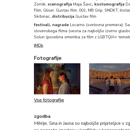
Zornik,
scenografija
Maja Šavc
,
kostumografija
Da
Film, Gliser, Gustav film, 001, MB Grip, SNDKT, Insta
Skrbinac,
distribucija
Gustav film
festivali, nagrade
Locarno (svetovna premiera); Sar
slovenskega filma (vesna za najboljšo izvirno glasb
Solun (posebna omemba za film z LGBTQIA+ tematik
IMDb
Fotografije
Vse fotografije
zgodba
Mihrije, Sina in Jasna so najboljše prijateljice v