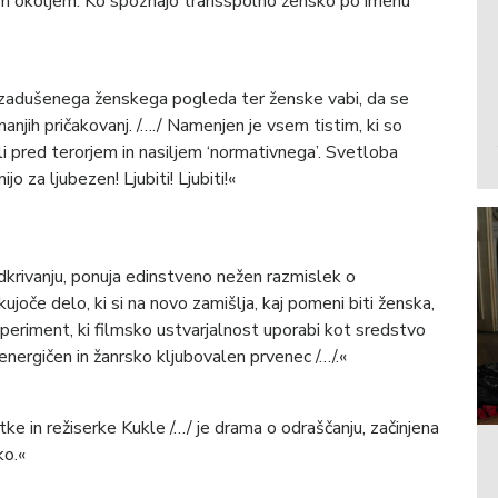
nim okoljem. Ko spoznajo transspolno žensko po imenu
 zadušenega ženskega pogleda ter ženske vabi, da se
anjih pričakovanj. /…./ Namenjen je vsem tistim, ki so
li pred terorjem in nasiljem ‘normativnega’. Svetloba
jo za ljubezen! Ljubiti! Ljubiti!«
dkrivanju, ponuja edinstveno nežen razmislek o
ujoče delo, ki si na novo zamišlja, kaj pomeni biti ženska,
eksperiment, ki filmsko ustvarjalnost uporabi kot sredstvo
energičen in žanrsko kljubovalen prvenec /…/.«
ke in režiserke Kukle /…/ je drama o odraščanju, začinjena
ko.«