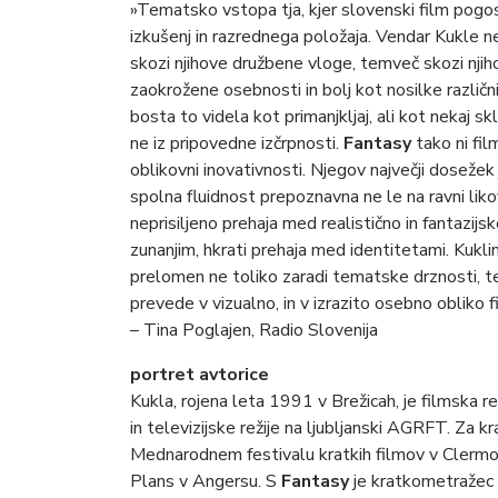
»Tematsko vstopa tja, kjer slovenski film pogos
izkušenj in razrednega položaja. Vendar Kukle ne 
skozi njihove družbene vloge, temveč skozi nji
zaokrožene osebnosti in bolj kot nosilke različni
bosta to videla kot primanjkljaj, ali kot nekaj sk
ne iz pripovedne izčrpnosti.
Fantasy
tako ni fil
oblikovni inovativnosti. Njegov največji doseže
spolna fluidnost prepoznavna ne le na ravni liko
neprisiljeno prehaja med realistično in fantazijs
zunanjim, hkrati prehaja med identitetami. Kuk
prelomen ne toliko zaradi tematske drznosti, t
prevede v vizualno, in v izrazito osebno obliko f
– Tina Poglajen, Radio Slovenija
portret avtorice
Kukla, rojena leta 1991 v Brežicah, je filmska r
in televizijske režije na ljubljanski AGRFT. Za
Mednarodnem festivalu kratkih filmov v Clermon
Plans v Angersu. S
Fantasy
je kratkometražec n