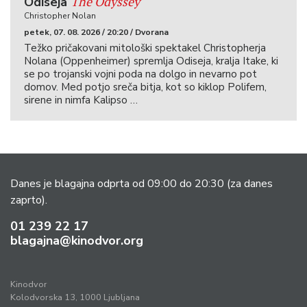
The Odyssey
Odiseja
Christopher Nolan
petek, 07. 08. 2026 / 20:20 / Dvorana
Težko pričakovani mitološki spektakel Christopherja
Nolana (Oppenheimer) spremlja Odiseja, kralja Itake, ki
se po trojanski vojni poda na dolgo in nevarno pot
domov. Med potjo sreča bitja, kot so kiklop Polifem,
sirene in nimfa Kalipso …
Danes je blagajna odprta od 09:00 do 20:30
(za danes
zaprto).
01 239 22 17
blagajna@kinodvor.org
Kinodvor
Kolodvorska 13, 1000 Ljubljana