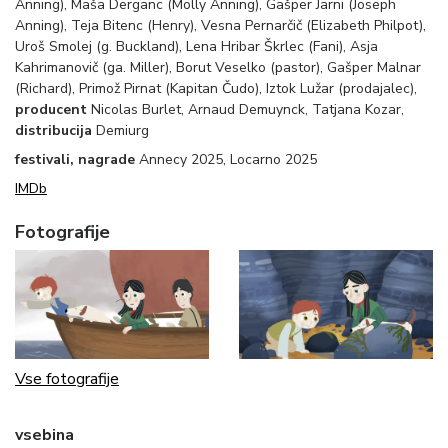
Anning), Maša Derganc (Molly Anning), Gašper Jarni (Joseph
Anning), Teja Bitenc (Henry), Vesna Pernarčič (Elizabeth Philpot),
Uroš Smolej (g. Buckland), Lena Hribar Škrlec (Fani), Asja
Kahrimanovič (ga. Miller), Borut Veselko (pastor), Gašper Malnar
(Richard), Primož Pirnat (Kapitan Čudo), Iztok Lužar (prodajalec),
producent
Nicolas Burlet, Arnaud Demuynck, Tatjana Kozar,
distribucija
Demiurg
festivali, nagrade
Annecy 2025, Locarno 2025
IMDb
Fotografije
Vse fotografije
vsebina