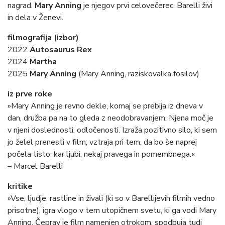
nagrad.
Mary Anning
je njegov prvi celovečerec. Barelli živi
in dela v Ženevi.
filmografija (izbor)
2022
Autosaurus Rex
2024
Martha
2025
Mary Anning
(Mary Anning, raziskovalka fosilov)
iz prve roke
»Mary Anning je revno dekle, komaj se prebija iz dneva v
dan, družba pa na to gleda z neodobravanjem. Njena moč je
v njeni doslednosti, odločenosti. Izraža pozitivno silo, ki sem
jo želel prenesti v film; vztraja pri tem, da bo še naprej
počela tisto, kar ljubi, nekaj pravega in pomembnega.«
– Marcel Barelli
kritike
»Vse, ljudje, rastline in živali (ki so v Barellijevih filmih vedno
prisotne), igra vlogo v tem utopičnem svetu, ki ga vodi Mary
Anning. Čeprav je film namenjen otrokom, spodbuja tudi