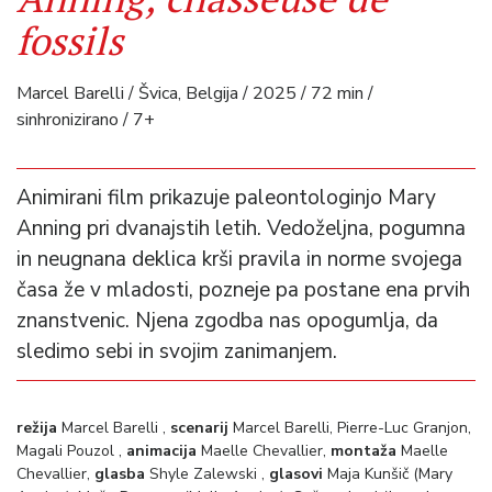
fossils
Marcel Barelli / Švica, Belgija / 2025 / 72 min /
sinhronizirano / 7+
Animirani film prikazuje paleontologinjo Mary
Anning pri dvanajstih letih. Vedoželjna, pogumna
in neugnana deklica krši pravila in norme svojega
časa že v mladosti, pozneje pa postane ena prvih
znanstvenic. Njena zgodba nas opogumlja, da
sledimo sebi in svojim zanimanjem.
režija
Marcel Barelli ,
scenarij
Marcel Barelli, Pierre-Luc Granjon,
Magali Pouzol ,
animacija
Maelle Chevallier,
montaža
Maelle
Chevallier,
glasba
Shyle Zalewski ,
glasovi
Maja Kunšič (Mary