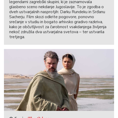
legendarni zagrebški skupini, ki je zaznamovala
glasbeno sceno nekdanje Jugoslavije. To je zgodba o
dveh ustvarjalnih nasprotjih: Darku Rundeku in Srđanu
Sacherju. Film skozi odkrite pogovore, ponovno
srečanje v studiu in bogato arhivsko gradivo razkriva,
kako je občutljivost za čarobnost vsakdanjega življenja
nekoč združila dva ustvarjalna svetova – ter ustvarila
tretjega.