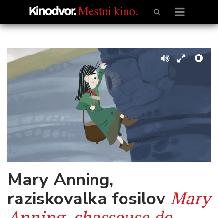
Mary Anning,
Mary
raziskovalka fosilov
Anning, chasseuse de