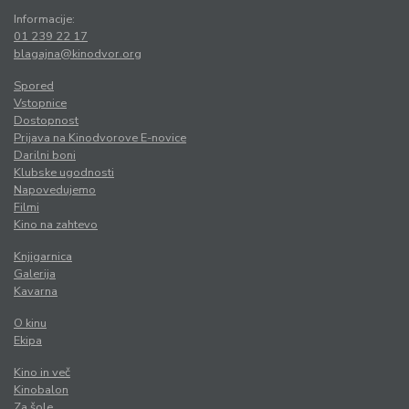
Informacije:
01 239 22 17
blagajna@kinodvor.org
Spored
Vstopnice
Dostopnost
Prijava na Kinodvorove E-novice
Darilni boni
Klubske ugodnosti
Napovedujemo
Filmi
Kino na zahtevo
Knjigarnica
Galerija
Kavarna
O kinu
Ekipa
Kino in več
Kinobalon
Za šole