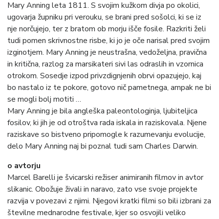
Mary Anning leta 1811. S svojim kužkom divja po okolici,
ugovarja župniku pri verouku, se brani pred sošolci, ki se iz
nje norčujejo, ter z bratom ob morju išče fosile. Razkriti želi
tudi pomen skrivnostne risbe, ki jo je oče narisal pred svojim
izginotjem. Mary Anning je neustrašna, vedoželjna, pravična
in kritična, razlog za marsikateri sivi las odraslih in vzornica
otrokom. Sosedje izpod privzdignjenih obrvi opazujejo, kaj
bo nastalo iz te pokore, gotovo nič pametnega, ampak ne bi
se mogli bolj motiti …
Mary Anning je bila angleška paleontologinja, ljubiteljica
fosilov, ki jih je od otroštva rada iskala in raziskovala. Njene
raziskave so bistveno pripomogle k razumevanju evolucije,
delo Mary Anning naj bi poznal tudi sam Charles Darwin.
o avtorju
Marcel Barelli je švicarski režiser animiranih filmov in avtor
slikanic. Obožuje živali in naravo, zato vse svoje projekte
razvija v povezavi z njimi. Njegovi kratki filmi so bili izbrani za
številne mednarodne festivale, kjer so osvojili veliko