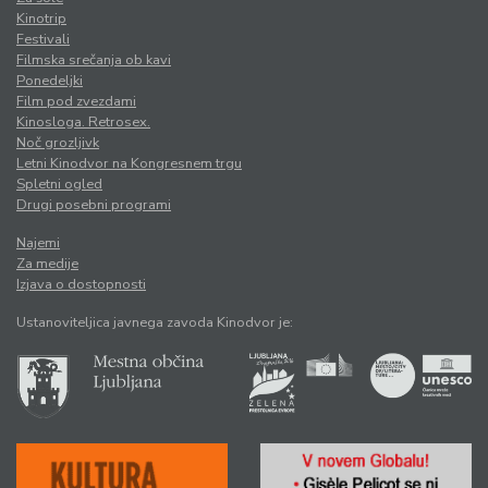
Kinotrip
Festivali
Filmska srečanja ob kavi
Ponedeljki
Film pod zvezdami
Kinosloga. Retrosex.
Noč grozljivk
Letni Kinodvor na Kongresnem trgu
Spletni ogled
Drugi posebni programi
Najemi
Za medije
Izjava o dostopnosti
Ustanoviteljica javnega zavoda Kinodvor je: