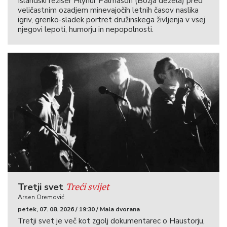
Islandski režiser Hlynur Pálmason (Božja dežela) pred
veličastnim ozadjem minevajočih letnih časov naslika
igriv, grenko-sladek portret družinskega življenja v vsej
njegovi lepoti, humorju in nepopolnosti.
Treći svijet
Tretji svet
Arsen Oremović
petek, 07. 08. 2026 / 19:30 / Mala dvorana
Tretji svet je več kot zgolj dokumentarec o Haustorju,