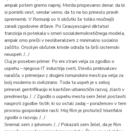
ampak potem gremo naprej. Morda prispevamo denar, da bi
si pomirili vest, vendar vemo, da to ne bo prineslo pravih
sprememb. V Romuniji so ti občutki še toliko močnejši
zaradi zgodovine države. Po Ceaușescujevi diktaturi
tranzicija ni potekala v smeri socialdemokratičnega modela,
ampak smo prešli v neoliberalizem z minimalno socialno
zaščito. Orsolyin občutek krivde odraža ta širši sistemski
neuspeh. /…/
Cluj je poseben primer. Po eni strani velja za zgodbo o
uspehu – njegova IT industrija cveti, število prebivalcev
narašča, v primerjavi z drugimi romunskimi mesti pa velja za
bolj moderno in civilizirano. Toda ta uspeh je s seboj
prinesel gentrifikacijo in kaotičen urbanistični razvoj, zlasti v
predmestju. /…/ Zgodbi o uspehu mesta sem želel postaviti
nasproti zgodbe tistih, ki so ostali zadaj – poražencev v tem
procesu gospodarske rasti. Moj film je protiutež triumfalni
zgodbi o razvoju. /…/
Snemal sem z iphonom. /…/ Pokazati sem želel, da je film