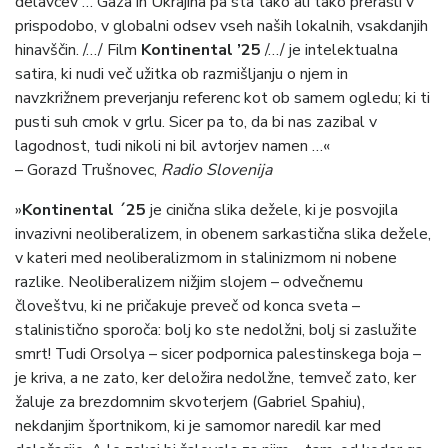
delavcev … Gaza in Ukrajina pa sta tako ali tako prerasli v
prispodobo, v globalni odsev vseh naših lokalnih, vsakdanjih
hinavščin. /…/ Film
Kontinental ’25
/…/ je intelektualna
satira, ki nudi več užitka ob razmišljanju o njem in
navzkrižnem preverjanju referenc kot ob samem ogledu; ki ti
pusti suh cmok v grlu. Sicer pa to, da bi nas zazibal v
lagodnost, tudi nikoli ni bil avtorjev namen …«
– Gorazd Trušnovec,
Radio Slovenija
»
Kontinental ´25
je cinična slika dežele, ki je posvojila
invazivni neoliberalizem, in obenem sarkastična slika dežele,
v kateri med neoliberalizmom in stalinizmom ni nobene
razlike. Neoliberalizem nižjim slojem – odvečnemu
človeštvu, ki ne pričakuje preveč od konca sveta –
stalinistično sporoča: bolj ko ste nedolžni, bolj si zaslužite
smrt! Tudi Orsolya – sicer podpornica palestinskega boja –
je kriva, a ne zato, ker deložira nedolžne, temveč zato, ker
žaluje za brezdomnim skvoterjem (Gabriel Spahiu),
nekdanjim športnikom, ki je samomor naredil kar med