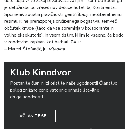
deložacijo. A le zakaj bi žalovala za njim – tam, od koder ga
je deložirala, bo zrasel nov deluxe hotel. Ja, Kontinental.
Spomenik socialni pravičnosti, gentrifikaciji, neoliberalnemu
režimu, ki ne prerazporeja družbenega bogastva, temveč
občutek krivde (tako da vse spreminja v kolaborante in
voljne eksekutorje), in vsem tistim, ki jim je vseeno, če bodo
v zgodovino zapisani kot barbari. ZA+«
– Marcel Štefančič, jr.,
Mladina
Klub Kinodvor
Postanite član in izkoristite naše ugodnosti! Članstvo
poleg znižane cene vstopnic prinaša številne
druge ugodnosti.
VČLANITE SE