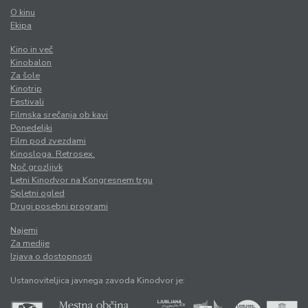
O kinu
Ekipa
Kino in več
Kinobalon
Za šole
Kinotrip
Festivali
Filmska srečanja ob kavi
Ponedeljki
Film pod zvezdami
Kinosloga. Retrosex.
Noč grozljivk
Letni Kinodvor na Kongresnem trgu
Spletni ogled
Drugi posebni programi
Najemi
Za medije
Izjava o dostopnosti
Ustanoviteljica javnega zavoda Kinodvor je: