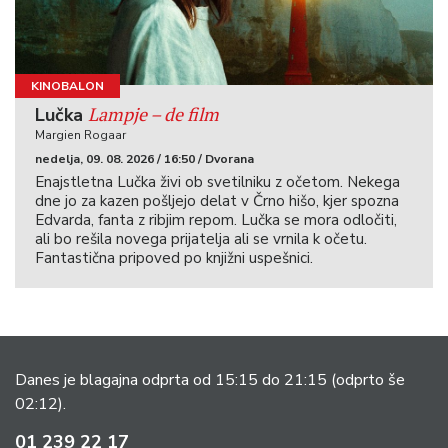
KINOBALON
Lampje – de film
Lučka
Margien Rogaar
nedelja, 09. 08. 2026 / 16:50 / Dvorana
Enajstletna Lučka živi ob svetilniku z očetom. Nekega
dne jo za kazen pošljejo delat v Črno hišo, kjer spozna
Edvarda, fanta z ribjim repom. Lučka se mora odločiti,
ali bo rešila novega prijatelja ali se vrnila k očetu.
Fantastična pripoved po knjižni uspešnici.
Danes je blagajna odprta od 15:15 do 21:15
(odprto še
02:12).
01 239 22 17