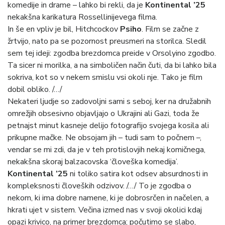
komedije in drame – lahko bi rekli, da je
Kontinental
’25
nekakšna karikatura Rossellinijevega filma.
In še en vpliv je bil, Hitchcockov
Psiho
. Film se začne z
žrtvijo, nato pa se pozornost preusmeri na storilca. Sledil
sem tej ideji: zgodba brezdomca preide v Orsolyino zgodbo.
Ta sicer ni morilka, a na simboličen način čuti, da bi lahko bila
sokriva, kot so v nekem smislu vsi okoli nje. Tako je film
dobil obliko. /…/
Nekateri ljudje so zadovoljni sami s seboj, ker na družabnih
omrežjih obsesivno objavljajo o Ukrajini ali Gazi, toda že
petnajst minut kasneje delijo fotografijo svojega kosila ali
prikupne mačke. Ne obsojam jih – tudi sam to počnem –,
vendar se mi zdi, da je v teh protislovjih nekaj komičnega,
nekakšna skoraj balzacovska ‘človeška komedija’.
Kontinental
’25
ni toliko satira kot odsev absurdnosti in
kompleksnosti človeških odzivov. /…/ To je zgodba o
nekom, ki ima dobre namene, ki je dobrosrčen in načelen, a
hkrati ujet v sistem. Večina izmed nas v svoji okolici kdaj
opazi krivico, na primer brezdomca; počutimo se slabo,