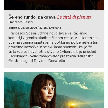
Le città di pianura
Še eno rundo, pa greva
Francesco Sossai
sobota, 08. 08. 2026 / 21:15 / Dvorana
Francesco Sossai vdihne novo življenje italijanski
komediji z grenko-sladkim filmom ceste, v katerem se z
dvema starima prijateljema potikamo po beneški nižini,
praznimo kozarčke in se skušamo spomniti, kaj je že
tista »zares neverjetna stvar o življenju«, ki jo je odkril
Carlobianchi. Veliki zmagovalec prestižnih italijanskih
filmskih nagrad David di Donatello.