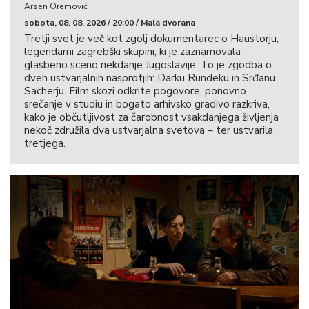
Arsen Oremović
sobota, 08. 08. 2026 / 20:00 / Mala dvorana
Tretji svet je več kot zgolj dokumentarec o Haustorju,
legendarni zagrebški skupini, ki je zaznamovala
glasbeno sceno nekdanje Jugoslavije. To je zgodba o
dveh ustvarjalnih nasprotjih: Darku Rundeku in Srđanu
Sacherju. Film skozi odkrite pogovore, ponovno
srečanje v studiu in bogato arhivsko gradivo razkriva,
kako je občutljivost za čarobnost vsakdanjega življenja
nekoč združila dva ustvarjalna svetova – ter ustvarila
tretjega.