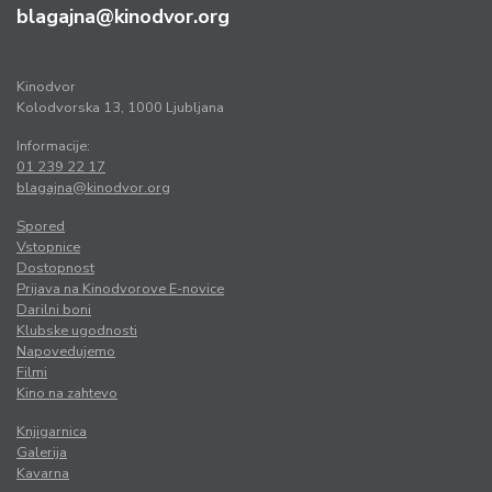
blagajna@kinodvor.org
Kinodvor
Kolodvorska 13, 1000 Ljubljana
Informacije:
01 239 22 17
blagajna@kinodvor.org
Spored
Vstopnice
Dostopnost
Prijava na Kinodvorove E-novice
Darilni boni
Klubske ugodnosti
Napovedujemo
Filmi
Kino na zahtevo
Knjigarnica
Galerija
Kavarna