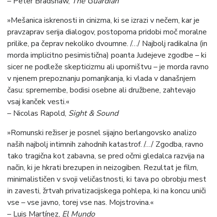
– Peter Bradshaw,
The Guardian
»Mešanica iskrenosti in cinizma, ki se izrazi v nečem, kar je
pravzaprav serija dialogov, postopoma pridobi moč moralne
prilike, pa čeprav nekoliko dvoumne. /…/ Najbolj radikalna (in
morda implicitno pesimistična) poanta Judejeve zgodbe – ki
sicer ne podleže skepticizmu ali uporništvu – je morda ravno
v njenem prepoznanju pomanjkanja, ki vlada v današnjem
času: spremembe, bodisi osebne ali družbene, zahtevajo
vsaj kanček vesti.«
– Nicolas Rapold,
Sight & Sound
»Romunski režiser je posnel sijajno berlangovsko analizo
naših najbolj intimnih zahodnih katastrof. /…/ Zgodba, ravno
tako tragična kot zabavna, se pred očmi gledalca razvija na
način, ki je hkrati brezupen in neizogiben. Rezultat je film,
minimalističen v svoji veličastnosti, ki tava po obrobju mest
in zavesti, žrtvah privatizacijskega pohlepa, ki na koncu uniči
vse – vse javno, torej vse nas. Mojstrovina.«
– Luis Martínez,
El Mundo