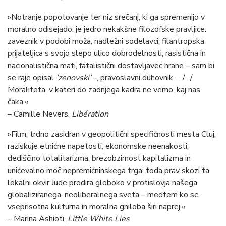
»Notranje popotovanje ter niz srečanj, ki ga spremenijo v
moralno odisejado, je jedro nekakšne filozofske pravljice:
zaveznik v podobi moža, nadležni sodelavci, filantropska
prijateljica s svojo slepo ulico dobrodelnosti, rasistična in
nacionalistična mati, fatalistični dostavljavec hrane – sam bi
se raje opisal
‘zenovski’
–, pravoslavni duhovnik … /…/
Moraliteta, v kateri do zadnjega kadra ne vemo, kaj nas
čaka.«
– Camille Nevers,
Libération
»Film, trdno zasidran v geopolitični specifičnosti mesta Cluj,
raziskuje etnične napetosti, ekonomske neenakosti,
dediščino totalitarizma, brezobzirnost kapitalizma in
uničevalno moč nepremičninskega trga; toda prav skozi ta
lokalni okvir Jude prodira globoko v protislovja našega
globaliziranega, neoliberalnega sveta – medtem ko se
vseprisotna kulturna in moralna gniloba širi naprej.«
– Marina Ashioti,
Little White Lies