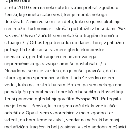
iz prve roke
»Leta 2010 sem na neki spletni strani prebral zgodbo o
ženski, ki je imela slabo vest, ker je morala nekoga
deložirati. Zanimivo se mi je zdelo, kako so jo vsi okoli nje –
njen mož in tudi novinar – skušali potolažiti z besedami:
‘Ne,
ne, nisi ti kriva.’
Začutil sem nekakšno tragično-komično
situacijo. /…/ Od tistega trenutka do danes, torej v približno
petnajstih letih, so se razmere glede ekonomske
neenakosti, gentrifikacije in nenadzorovanega
nepremičninskega razvoja samo še poslabšale. /…/
Nenadoma se mi je zazdelo, da je prišel pravi čas, da to
staro zgodbo spremenim v film. Toda še vedno nisem
vedel, kako naj jo strukturiram. Potem pa sem nekega dne
po naključju prebral neko teoretično besedilo o Rosselliniju
ter si ponovno ogledal njegov film
Evropa ’51
. Pritegnila
me je tema – ženska, ki jo razjeda občutek krivde in išče
odrešitev. Opazil sem vzporednice z mojo zgodbo ter
sklenil, da bom teme raziskal, vendar na način, ki bo manj
metafizično tragičen in bolj zasidran v zelo sodobni mešanici