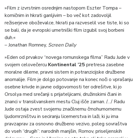
»Film z izvrstnim osrednjim nastopom Eszter Tompa –
komičnim in hkrati ganljivim – bo več kot zadovoljil
režiserjeve oboževalce, hkrati pa razveselil vse tiste, ki so
se bali, da je evropski umetniški film izgubil svoj borbeni
duh.«
– Jonathan Romney,
Screen Daily
»Eden od prvakov “novega romunskega filma” Radu Jude v
svojem celovečercu
Kontinental ’25
pretresa zasebne
moralne dileme, pravni sistem in potranzicijske družbene
anomalije. Film je dolgo potovanje na konec noči o vprašanju
osebne krivde in javne odgovornosti ter odrešitve, ki jo
Orsolya med srečanji s prijateljicami, družinskimi člani in
znanci v transilvanskem mestu Cluj išče zaman. /…/ Radu
Jude ostaja zvest svojemu značilnemu črnohumornemu
ljudomrzništvu in seciranju licemerstva in laži, ki ju ima
pravzaprav za osnovno družbeno vezivo, poleg sovraštva
do vseh “drugih”: narodnih manjšin, Romov, priseljenskih