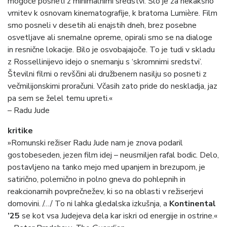
mogoče posneti z minimalnimi sredstvi. Šlo je za nekakšno
vrnitev k osnovam kinematografije, k bratoma Lumière. Film
smo posneli v desetih ali enajstih dneh, brez posebne
osvetljave ali snemalne opreme, opirali smo se na dialoge
in resnične lokacije. Bilo je osvobajajoče. To je tudi v skladu
z Rossellinijevo idejo o snemanju s ‘skromnimi sredstvi’.
Številni filmi o revščini ali družbenem nasilju so posneti z
večmilijonskimi proračuni. Včasih zato pride do neskladja, jaz
pa sem se želel temu upreti.«
– Radu Jude
kritike
»Romunski režiser Radu Jude nam je znova podaril
gostobeseden, jezen film idej – neusmiljen rafal bodic. Delo,
postavljeno na tanko mejo med upanjem in brezupom, je
satirično, polemično in polno gneva do pohlepnih in
reakcionarnih povprečnežev, ki so na oblasti v režiserjevi
domovini. /…/ To ni lahka gledalska izkušnja, a
Kontinental
’25
se kot vsa Judejeva dela kar iskri od energije in ostrine.«