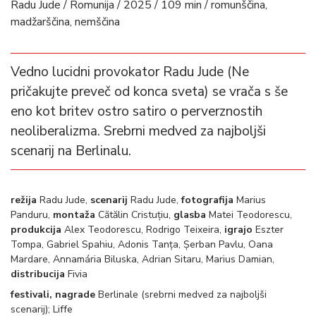
Radu Jude / Romunija / 2025 / 109 min / romunščina,
madžarščina, nemščina
Vedno lucidni provokator Radu Jude (Ne
pričakujte preveč od konca sveta) se vrača s še
eno kot britev ostro satiro o perverznostih
neoliberalizma. Srebrni medved za najboljši
scenarij na Berlinalu.
režija
Radu Jude,
scenarij
Radu Jude,
fotografija
Marius
Panduru,
montaža
Cătălin Cristuțiu,
glasba
Matei Teodorescu,
produkcija
Alex Teodorescu, Rodrigo Teixeira,
igrajo
Eszter
Tompa, Gabriel Spahiu, Adonis Tanța, Șerban Pavlu, Oana
Mardare, Annamária Biluska, Adrian Sitaru, Marius Damian,
distribucija
Fivia
festivali, nagrade
Berlinale (srebrni medved za najboljši
scenarij); Liffe