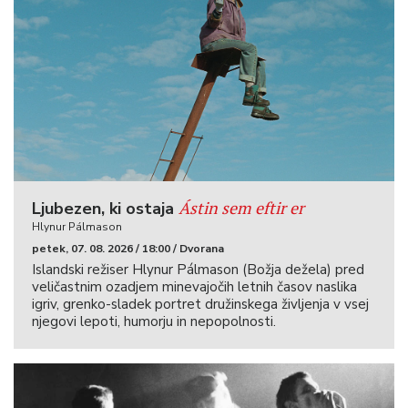
Ástin sem eftir er
Ljubezen, ki ostaja
Hlynur Pálmason
petek, 07. 08. 2026 / 18:00 / Dvorana
Islandski režiser Hlynur Pálmason (Božja dežela) pred
veličastnim ozadjem minevajočih letnih časov naslika
igriv, grenko-sladek portret družinskega življenja v vsej
njegovi lepoti, humorju in nepopolnosti.