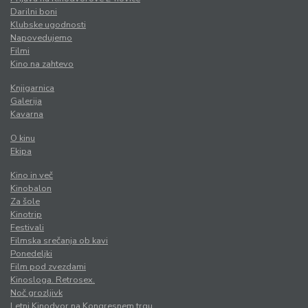
Darilni boni
Klubske ugodnosti
Napovedujemo
Filmi
Kino na zahtevo
Knjigarnica
Galerija
Kavarna
O kinu
Ekipa
Kino in več
Kinobalon
Za šole
Kinotrip
Festivali
Filmska srečanja ob kavi
Ponedeljki
Film pod zvezdami
Kinosloga. Retrosex.
Noč grozljivk
Letni Kinodvor na Kongresnem trgu