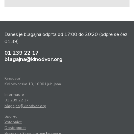
Danes je blagajna odprta od 17:00 do 20:20
(odpre se čez
01:39).
01 239 22 17
blagajna@kinodvor.org
Kinodvor
Kolodvorska 13, 1000 Ljubljana
Informacije:
01 239 22 17
blagajna@kinodvor.org
Spored
Vstopnice
Dostopnost
Prijava na Kinodvorove E-novice