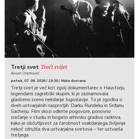
Treći svijet
Tretji svet
Arsen Oremović
petek, 07. 08. 2026 / 19:30 / Mala dvorana
Tretji svet je več kot zgolj dokumentarec o Haustorju,
legendarni zagrebški skupini, ki je zaznamovala
glasbeno sceno nekdanje Jugoslavije. To je zgodba o
dveh ustvarjalnih nasprotjih: Darku Rundeku in Srđanu
Sacherju. Film skozi odkrite pogovore, ponovno
srečanje v studiu in bogato arhivsko gradivo razkriva,
kako je občutljivost za čarobnost vsakdanjega življenja
nekoč združila dva ustvarjalna svetova – ter ustvarila
tretjega.