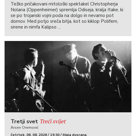
Težko pričakovani mitološki spektakel Christopherja
Nolana (Oppenheimer) spremlja Odiseja, kralja Itake, ki
se po trojanski vojni poda na dolgo in nevarno pot
domov. Med potjo sreča bitja, kot so kiklop Polifem,
sirene in nimfa Kalipso …
Treći svijet
Tretji svet
Arsen Oremović
četrtek, 06. 08. 2026 / 19:30 / Mala dvorana