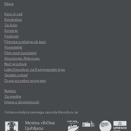
Ekipa
Kino in več
Kinobalon
Za šole
Kinotrip
Festivali
Filmska srečanja ob kavi
Ponedeljki
Film pod zvezdami
Kinosloga. Retrosex.
Noč grozljivk
Letni Kinodvor na Kongresnem trgu
Spletni ogled
Drugi posebni programi
Najemi
Za medije
Izjava o dostopnosti
Ustanoviteljica javnega zavoda Kinodvor je: