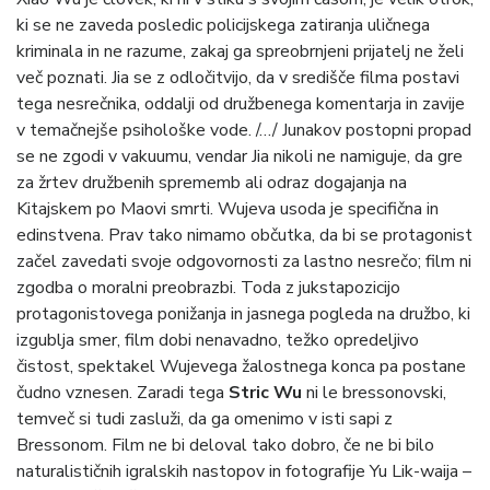
ki se ne zaveda posledic policijskega zatiranja uličnega
kriminala in ne razume, zakaj ga spreobrnjeni prijatelj ne želi
več poznati. Jia se z odločitvijo, da v središče filma postavi
tega nesrečnika, oddalji od družbenega komentarja in zavije
v temačnejše psihološke vode. /…/ Junakov postopni propad
se ne zgodi v vakuumu, vendar Jia nikoli ne namiguje, da gre
za žrtev družbenih sprememb ali odraz dogajanja na
Kitajskem po Maovi smrti. Wujeva usoda je specifična in
edinstvena. Prav tako nimamo občutka, da bi se protagonist
začel zavedati svoje odgovornosti za lastno nesrečo; film ni
zgodba o moralni preobrazbi. Toda z jukstapozicijo
protagonistovega ponižanja in jasnega pogleda na družbo, ki
izgublja smer, film dobi nenavadno, težko opredeljivo
čistost, spektakel Wujevega žalostnega konca pa postane
čudno vznesen. Zaradi tega
Stric Wu
ni le bressonovski,
temveč si tudi zasluži, da ga omenimo v isti sapi z
Bressonom. Film ne bi deloval tako dobro, če ne bi bilo
naturalističnih igralskih nastopov in fotografije Yu Lik-waija –