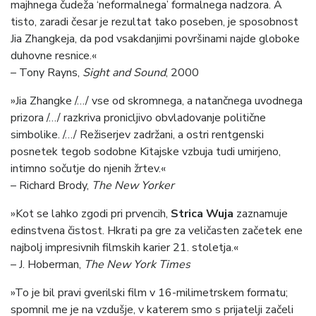
majhnega čudeža ‘neformalnega’ formalnega nadzora. A
tisto, zaradi česar je rezultat tako poseben, je sposobnost
Jia Zhangkeja, da pod vsakdanjimi površinami najde globoke
duhovne resnice.«
– Tony Rayns,
Sight and Sound
, 2000
»Jia Zhangke /…/ vse od skromnega, a natančnega uvodnega
prizora /…/ razkriva pronicljivo obvladovanje politične
simbolike. /…/ Režiserjev zadržani, a ostri rentgenski
posnetek tegob sodobne Kitajske vzbuja tudi umirjeno,
intimno sočutje do njenih žrtev.«
– Richard Brody,
The New Yorker
»Kot se lahko zgodi pri prvencih,
Strica Wuja
zaznamuje
edinstvena čistost. Hkrati pa gre za veličasten začetek ene
najbolj impresivnih filmskih karier 21. stoletja.«
– J. Hoberman,
The New York Times
»To je bil pravi gverilski film v 16-milimetrskem formatu;
spomnil me je na vzdušje, v katerem smo s prijatelji začeli