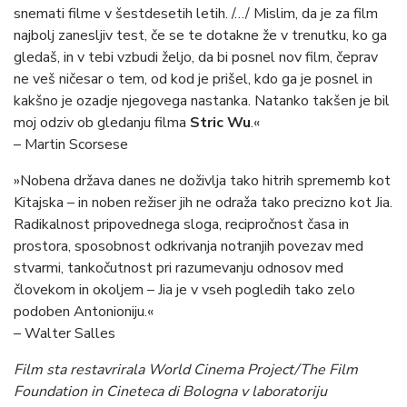
snemati filme v šestdesetih letih. /…/ Mislim, da je za film
najbolj zanesljiv test, če se te dotakne že v trenutku, ko ga
gledaš, in v tebi vzbudi željo, da bi posnel nov film, čeprav
ne veš ničesar o tem, od kod je prišel, kdo ga je posnel in
kakšno je ozadje njegovega nastanka. Natanko takšen je bil
moj odziv ob gledanju filma
Stric Wu
.«
– Martin Scorsese
»Nobena država danes ne doživlja tako hitrih sprememb kot
Kitajska – in noben režiser jih ne odraža tako precizno kot Jia.
Radikalnost pripovednega sloga, recipročnost časa in
prostora, sposobnost odkrivanja notranjih povezav med
stvarmi, tankočutnost pri razumevanju odnosov med
človekom in okoljem – Jia je v vseh pogledih tako zelo
podoben Antonioniju.«
– Walter Salles
Film sta restavrirala World Cinema Project/The Film
Foundation in Cineteca di Bologna v laboratoriju