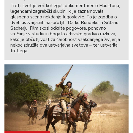
Tretji svet je več kot zgolj dokumentarec o Haustorju,
legendarni zagrebški skupini, ki je zaznamovala
glasbeno sceno nekdanje Jugoslavije. To je zgodba o
dveh ustvarjalnih nasprotjih: Darku Rundeku in Srđanu
Sacherju. Film skozi odkrite pogovore, ponovno
srečanje v studiu in bogato arhivsko gradivo razkriva,
kako je občutljivost za čarobnost vsakdanjega življenja
nekoč združila dva ustvarjalna svetova – ter ustvarila
tretjega.