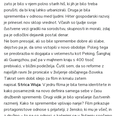
zato je bilo v njem polno starih hiš, ki jih je bilo treba
porušiti, da bi kraj lahko urbanizirali. Druga je bila
sprememba v odnosu med ljudmi. Hiter gospodarski razvoj
je prinesel nov sklop vrednot. Včasih so ljudje svoje
čustvene vezi gradili na sorodstvu, skupnosti in morali, zdaj
pa je odločilni dejavnik postal denar.
Ne bom presojal, ali so bile spremembe dobre ali slabe,
dejstvo pa je, da smo vstopili v novo obdobje. Poleg tega
se preobrazba ni dogajala v velemestu kot Peking, Šanghaj
ali Guangzhou, pač pa v majhnem kraju s 400 tisoč
prebivalci, v bližini podeželja. Čutil sem, da so reforme z
najvišjih ravni že pronicale v življenje običajnega človeka.
Takrat sem dobil idejo za film in kmalu zatem
napisal
Strica Wuja
. V jedru filma je bila tema identitete in
kako posameznik na novo definira samega sebe v času
družbenih sprememb. Drugi vidik je bilo vprašanje čustvenih
razmerij. Kako te spremembe vplivajo nanje? Film prikazuje
protagonistove odnose s prijatelji, z žensko, ki mu je všeč, in
z družino – to pa so odnosi, s katerimi se v življenju soočamo