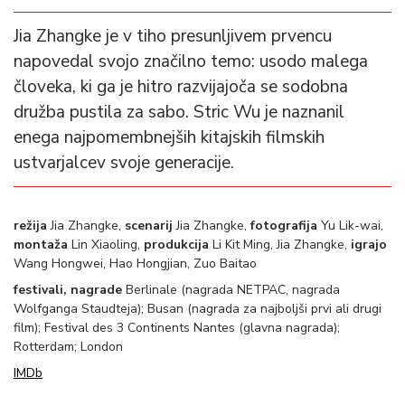
Jia Zhangke je v tiho presunljivem prvencu
napovedal svojo značilno temo: usodo malega
človeka, ki ga je hitro razvijajoča se sodobna
družba pustila za sabo. Stric Wu je naznanil
enega najpomembnejših kitajskih filmskih
ustvarjalcev svoje generacije.
režija
Jia Zhangke,
scenarij
Jia Zhangke,
fotografija
Yu Lik-wai,
montaža
Lin Xiaoling,
produkcija
Li Kit Ming, Jia Zhangke,
igrajo
Wang Hongwei, Hao Hongjian, Zuo Baitao
festivali, nagrade
Berlinale (nagrada NETPAC, nagrada
Wolfganga Staudteja); Busan (nagrada za najboljši prvi ali drugi
film); Festival des 3 Continents Nantes (glavna nagrada);
Rotterdam; London
IMDb