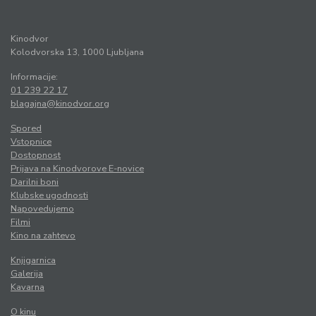
Kinodvor
Kolodvorska 13, 1000 Ljubljana
Informacije:
01 239 22 17
blagajna@kinodvor.org
Spored
Vstopnice
Dostopnost
Prijava na Kinodvorove E-novice
Darilni boni
Klubske ugodnosti
Napovedujemo
Filmi
Kino na zahtevo
Knjigarnica
Galerija
Kavarna
O kinu