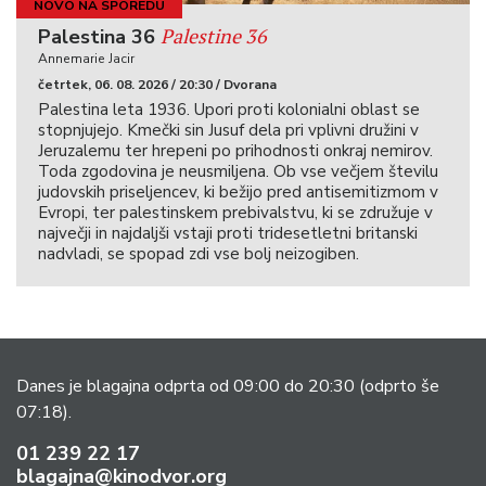
NOVO NA SPOREDU
Palestine 36
Palestina 36
Annemarie Jacir
četrtek, 06. 08. 2026 / 20:30 / Dvorana
Palestina leta 1936. Upori proti kolonialni oblast se
stopnjujejo. Kmečki sin Jusuf dela pri vplivni družini v
Jeruzalemu ter hrepeni po prihodnosti onkraj nemirov.
Toda zgodovina je neusmiljena. Ob vse večjem številu
judovskih priseljencev, ki bežijo pred antisemitizmom v
Evropi, ter palestinskem prebivalstvu, ki se združuje v
največji in najdaljši vstaji proti tridesetletni britanski
nadvladi, se spopad zdi vse bolj neizogiben.
Danes je blagajna odprta od 09:00 do 20:30
(odprto še
07:18).
01 239 22 17
blagajna@kinodvor.org