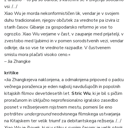
vsi. /…/
Xiao Wu je morda nekonformističen lik, vendar je v svojem
duhu tradicionalen, njegov občutek za vrednote pa izvira iz
starih časov. Gibanje za gospodarsko reformo je vse to
ogrozilo. Xiao Wu verjame v čast, v zaupanje med prijatelji, v
zvestobo med ljubimci in v pomen sorodstvenih vezi, vendar
odkrije, da so vse te vrednote razpadle. V čustvenem
smislu mora plačati visoko ceno.«
– Jia Zhangke
kritike
»Jia Zhangkejeva naklonjena, a odmaknjena pripoved o padcu
večnega poraženca je eden najbolj navdušujočih in popolnih
kitajskih filmov devetdesetih let.
Stric Wu
, ki je bil s pičlim
proračunom in izključno neprofesionalno igralsko zasedbo
posnet v režiserjevem rojstnem mestu, pomeni še eno
potrditev
underground
neodvisnega filmskega ustvarjanja
na Kitajskem ter velik triumf za debitantskega režiserja. /…/
Xiao Wu je človek, ki ni v stiku s svojim časom; je velik otrok,