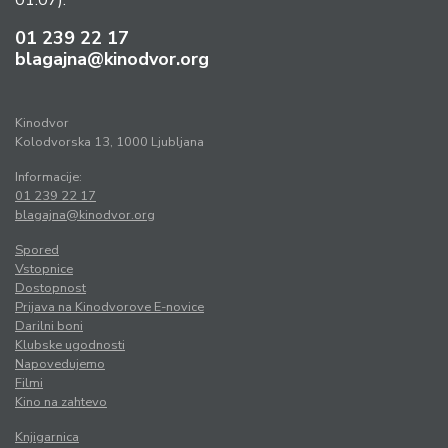
01:07).
ponedeljek, 19. 10. 2026 / 17:00 / Dvorana
01 239 22 17
Suhi list
blagajna@kinodvor.org
Alexandre Koberidze
PONEDELJKI
Tudi
OTOK V LJUBLJANI
Kinodvor
Otok v Ljubljani
​
Kolodvorska 13, 1000 Ljubljana
Informacije:
01 239 22 17
blagajna@kinodvor.org
Spored
Vstopnice
Dostopnost
Prijava na Kinodvorove E-novice
Darilni boni
Klubske ugodnosti
Napovedujemo
Filmi
Kino na zahtevo
Knjigarnica