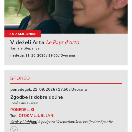
ZA ZAMUDNIKE
Le Pays d’Arto
V deželi Arta
Tamara Stepanyan
nedelja, 11. 10. 2026 / 19:00 / Dvorana
SPORED
ponedeljek, 21. 09. 2026 / 17:50 / Dvorana
Zgodbe iz dobre doline
José Luis Guerin
PONEDELJKI
Tudi
OTOK V LJUBLJANI
Otok v Ljubljani
​
S podporo Veleposlaništva kraljevine Španije.