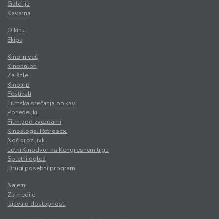
Galerija
Kavarna
O kinu
Ekipa
Kino in več
Kinobalon
Za šole
Kinotrip
Festivali
Filmska srečanja ob kavi
Ponedeljki
Film pod zvezdami
Kinosloga. Retrosex.
Noč grozljivk
Letni Kinodvor na Kongresnem trgu
Spletni ogled
Drugi posebni programi
Najemi
Za medije
Izjava o dostopnosti