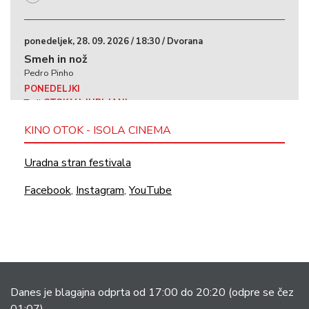
ponedeljek, 28. 09. 2026 / 18:30 / Dvorana
Smeh in nož
Pedro Pinho
PONEDELJKI
Tudi
OTOK V LJUBLJANI
Otok v Ljubljani
​
KINO OTOK - ISOLA CINEMA
Uradna stran festivala
nedelja, 11. 10. 2026 / 19:00 / Dvorana
Facebook
,
Instagram
,
YouTube
V deželi Arta
Tamara Stepanyan
ZA ZAMUDNIKE
Tudi
OTOK V LJUBLJANI
Otok v Ljubljani
​
Danes je blagajna odprta od 17:00 do 20:20
(odpre se čez