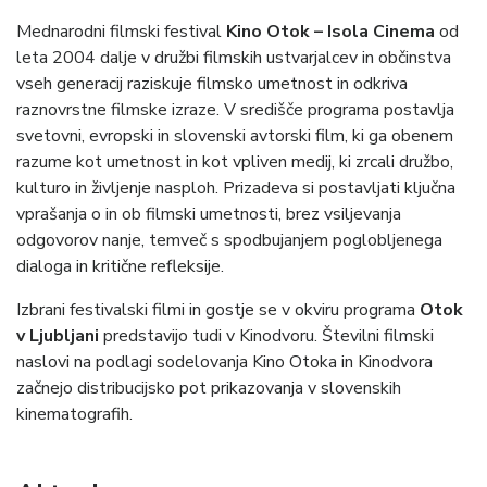
Mednarodni filmski festival
Kino Otok – Isola Cinema
od
leta 2004 dalje v družbi filmskih ustvarjalcev in občinstva
vseh generacij raziskuje filmsko umetnost in odkriva
raznovrstne filmske izraze. V središče programa postavlja
svetovni, evropski in slovenski avtorski film, ki ga obenem
razume kot umetnost in kot vpliven medij, ki zrcali družbo,
kulturo in življenje nasploh. Prizadeva si postavljati ključna
vprašanja o in ob filmski umetnosti, brez vsiljevanja
odgovorov nanje, temveč s spodbujanjem poglobljenega
dialoga in kritične refleksije.
Izbrani festivalski filmi in gostje se v okviru programa
Otok
v Ljubljani
predstavijo tudi v Kinodvoru. Številni filmski
naslovi na podlagi sodelovanja Kino Otoka in Kinodvora
začnejo distribucijsko pot prikazovanja v slovenskih
kinematografih.