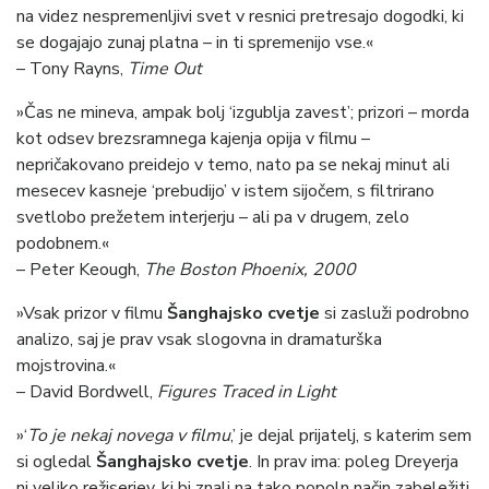
na videz nespremenljivi svet v resnici pretresajo dogodki, ki
se dogajajo zunaj platna – in ti spremenijo vse.«
– Tony Rayns,
Time Out
»Čas ne mineva, ampak bolj ‘izgublja zavest’; prizori – morda
kot odsev brezsramnega kajenja opija v filmu –
nepričakovano preidejo v temo, nato pa se nekaj minut ali
mesecev kasneje ‘prebudijo’ v istem sijočem, s filtrirano
svetlobo prežetem interjerju – ali pa v drugem, zelo
podobnem.«
– Peter Keough,
The Boston Phoenix, 2000
»Vsak prizor v filmu
Šanghajsko cvetje
si zasluži podrobno
analizo, saj je prav vsak slogovna in dramaturška
mojstrovina.«
– David Bordwell,
Figures Traced in Light
»‘
To je nekaj novega v filmu
,’ je dejal prijatelj, s katerim sem
si ogledal
Šanghajsko cvetje
. In prav ima: poleg Dreyerja
ni veliko režiserjev, ki bi znali na tako popoln način zabeležiti