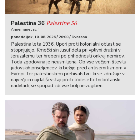
Palestine 36
Palestina 36
Annemarie Jacir
ponedeljek, 10. 08. 2026 / 20:00 / Dvorana
Palestina leta 1936. Upori proti kolonialni oblast se
stopnjujejo. Kmečki sin Jusuf dela pri vplivni družini v
Jeruzalemu ter hrepeni po prihodnosti onkraj nemirov.
Toda zgodovina je neusmiljena. Ob vse večjem številu
judovskih priseljencev, ki bežijo pred antisemitizmom v
Evropi, ter palestinskem prebivalstvu, ki se združuje v
največji in najdaljši vstaji proti tridesetletni britanski
nadvladi, se spopad zdi vse bolj neizogiben.