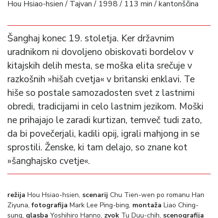
Hou Hsiao-hsien / Tajvan / 1998 / 113 min / kantonščina
Šanghaj konec 19. stoletja. Ker državnim
uradnikom ni dovoljeno obiskovati bordelov v
kitajskih delih mesta, se moška elita srečuje v
razkošnih »hišah cvetja« v britanski enklavi. Te
hiše so postale samozadosten svet z lastnimi
obredi, tradicijami in celo lastnim jezikom. Moški
ne prihajajo le zaradi kurtizan, temveč tudi zato,
da bi povečerjali, kadili opij, igrali mahjong in se
sprostili. Ženske, ki tam delajo, so znane kot
»šanghajsko cvetje«.
režija
Hou Hsiao-hsien,
scenarij
Chu Tien-wen po romanu Han
Ziyuna,
fotografija
Mark Lee Ping-bing,
montaža
Liao Ching-
sung,
glasba
Yoshihiro Hanno,
zvok
Tu Duu-chih,
scenografija