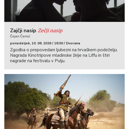
Zečji nasip
Zajčji nasip
Čejen Černić
ponedeljek, 10. 08. 2026 / 18:00 / Dvorana
Zgodba o prepovedani ljubezni na hrvaškem podeželju.
Nagrada Kinotripove mladinske žirije na Liffu in štiri
nagrade na festivalu v Pulju.