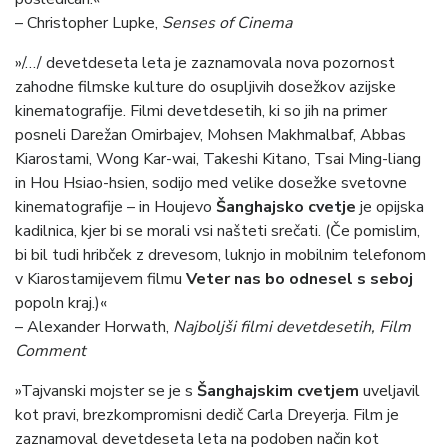
– Christopher Lupke,
Senses of Cinema
»/…/ devetdeseta leta je zaznamovala nova pozornost
zahodne filmske kulture do osupljivih dosežkov azijske
kinematografije. Filmi devetdesetih, ki so jih na primer
posneli Darežan Omirbajev, Mohsen Makhmalbaf, Abbas
Kiarostami, Wong Kar-wai, Takeshi Kitano, Tsai Ming-liang
in Hou Hsiao-hsien, sodijo med velike dosežke svetovne
kinematografije – in Houjevo
Šanghajsko cvetje
je opijska
kadilnica, kjer bi se morali vsi našteti srečati. (Če pomislim,
bi bil tudi hribček z drevesom, luknjo in mobilnim telefonom
v Kiarostamijevem filmu
Veter nas bo odnesel s seboj
popoln kraj.)«
– Alexander Horwath,
Najboljši filmi devetdesetih,
Film
Comment
»Tajvanski mojster se je s
Šanghajskim cvetjem
uveljavil
kot pravi, brezkompromisni dedič Carla Dreyerja. Film je
zaznamoval devetdeseta leta na podoben način kot