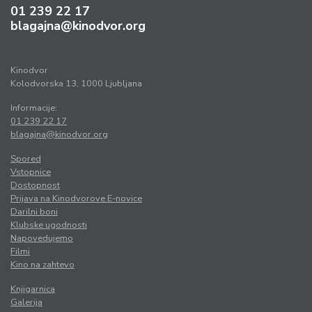
01 239 22 17
blagajna@kinodvor.org
Kinodvor
Kolodvorska 13, 1000 Ljubljana
Informacije:
01 239 22 17
blagajna@kinodvor.org
Spored
Vstopnice
Dostopnost
Prijava na Kinodvorove E-novice
Darilni boni
Klubske ugodnosti
Napovedujemo
Filmi
Kino na zahtevo
Knjigarnica
Galerija