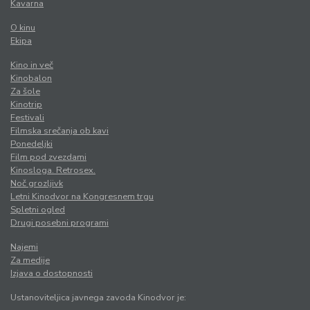
Kavarna
O kinu
Ekipa
Kino in več
Kinobalon
Za šole
Kinotrip
Festivali
Filmska srečanja ob kavi
Ponedeljki
Film pod zvezdami
Kinosloga. Retrosex.
Noč grozljivk
Letni Kinodvor na Kongresnem trgu
Spletni ogled
Drugi posebni programi
Najemi
Za medije
Izjava o dostopnosti
Ustanoviteljica javnega zavoda Kinodvor je: