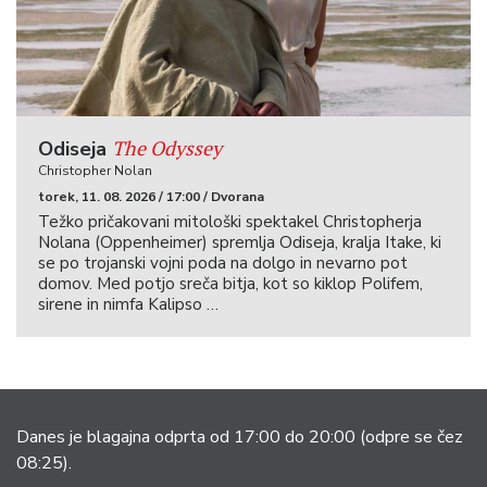
The Odyssey
Odiseja
Christopher Nolan
torek, 11. 08. 2026 / 17:00 / Dvorana
Težko pričakovani mitološki spektakel Christopherja
Nolana (Oppenheimer) spremlja Odiseja, kralja Itake, ki
se po trojanski vojni poda na dolgo in nevarno pot
domov. Med potjo sreča bitja, kot so kiklop Polifem,
sirene in nimfa Kalipso …
Danes je blagajna odprta od 17:00 do 20:00
(odpre se čez
08:25).