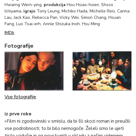
Hwarng Wern-ying,
produkcija
Hou Hsiao-hsien, Shozo
Ichiyama,
igrajo
Tony Leung, Michiko Hada, Michelle Reis, Carina
Lau, Jack Kao, Rebecca Pan, Vicky Wei, Simon Chang, Hsuan
Fang, Luo Tsai-erh, Annie Shizuka Inoh, Hsu Ming
IMDb
Fotografije
Vse fotografije
iz prve roke
»Film ni zgodovinski v smislu, da bi šli skozi roman in preučili
vse podrobnosti; to bi bilo nemogoče. Želeli smo le ujeti
tisto vzdušje in ga poustvariti v skladu z našim videnjem