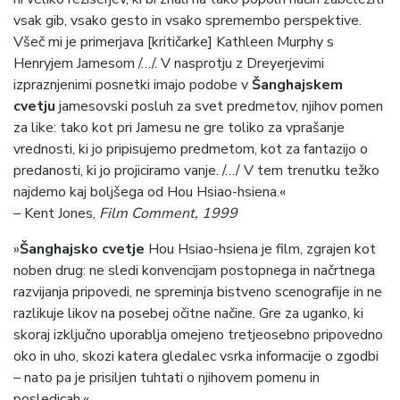
vsak gib, vsako gesto in vsako spremembo perspektive.
Všeč mi je primerjava [kritičarke] Kathleen Murphy s
Henryjem Jamesom /…/. V nasprotju z Dreyerjevimi
izpraznjenimi posnetki imajo podobe v
Šanghajskem
cvetju
jamesovski posluh za svet predmetov, njihov pomen
za like: tako kot pri Jamesu ne gre toliko za vprašanje
vrednosti, ki jo pripisujemo predmetom, kot za fantazijo o
predanosti, ki jo projiciramo vanje. /…/ V tem trenutku težko
najdemo kaj boljšega od Hou Hsiao-hsiena.«
– Kent Jones,
Film Comment, 1999
»
Šanghajsko cvetje
Hou Hsiao-hsiena je film, zgrajen kot
noben drug: ne sledi konvencijam postopnega in načrtnega
razvijanja pripovedi, ne spreminja bistveno scenografije in ne
razlikuje likov na posebej očitne načine. Gre za uganko, ki
skoraj izključno uporablja omejeno tretjeosebno pripovedno
oko in uho, skozi katera gledalec vsrka informacije o zgodbi
– nato pa je prisiljen tuhtati o njihovem pomenu in
posledicah.«