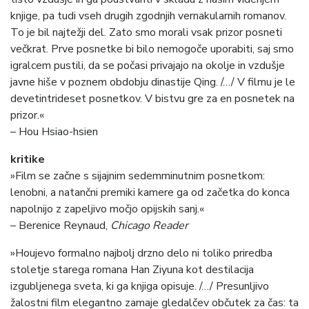
knjige, pa tudi vseh drugih zgodnjih vernakularnih romanov.
To je bil najtežji del. Zato smo morali vsak prizor posneti
večkrat. Prve posnetke bi bilo nemogoče uporabiti, saj smo
igralcem pustili, da se počasi privajajo na okolje in vzdušje
javne hiše v poznem obdobju dinastije Qing. /…/ V filmu je le
devetintrideset posnetkov. V bistvu gre za en posnetek na
prizor.«
– Hou Hsiao-hsien
kritike
»Film se začne s sijajnim sedemminutnim posnetkom:
lenobni, a natančni premiki kamere ga od začetka do konca
napolnijo z zapeljivo močjo opijskih sanj.«
– Berenice Reynaud,
Chicago Reader
»Houjevo formalno najbolj drzno delo ni toliko priredba
stoletje starega romana Han Ziyuna kot destilacija
izgubljenega sveta, ki ga knjiga opisuje. /…/ Presunljivo
žalostni film elegantno zamaje gledalčev občutek za čas: ta