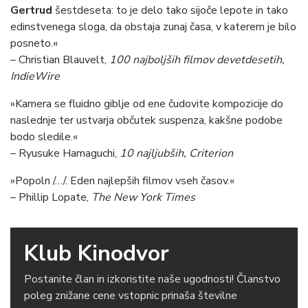
Gertrud
šestdeseta: to je delo tako sijoče lepote in tako
edinstvenega sloga, da obstaja zunaj časa, v katerem je bilo
posneto.«
– Christian Blauvelt,
100 najboljših filmov devetdesetih,
IndieWire
»Kamera se fluidno giblje od ene čudovite kompozicije do
naslednje ter ustvarja občutek suspenza, kakšne podobe
bodo sledile.«
– Ryusuke Hamaguchi,
10 najljubših, Criterion
»Popoln /…/. Eden najlepših filmov vseh časov.«
– Phillip Lopate,
The New York Times
Klub Kinodvor
Postanite član in izkoristite naše ugodnosti! Članstvo
poleg znižane cene vstopnic prinaša številne