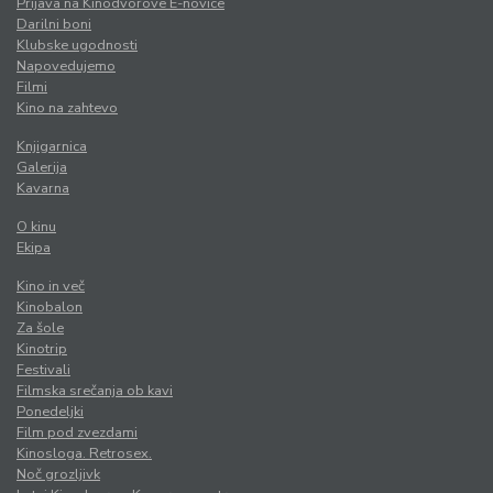
Prijava na Kinodvorove E-novice
Darilni boni
Klubske ugodnosti
Napovedujemo
Filmi
Kino na zahtevo
Knjigarnica
Galerija
Kavarna
O kinu
Ekipa
Kino in več
Kinobalon
Za šole
Kinotrip
Festivali
Filmska srečanja ob kavi
Ponedeljki
Film pod zvezdami
Kinosloga. Retrosex.
Noč grozljivk