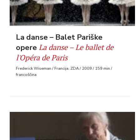
La danse – Balet Pariške
La danse – Le ballet de
opere
l'Opéra de Paris
Frederick Wiseman / Francija, ZDA / 2009 / 159 min /
francoščina