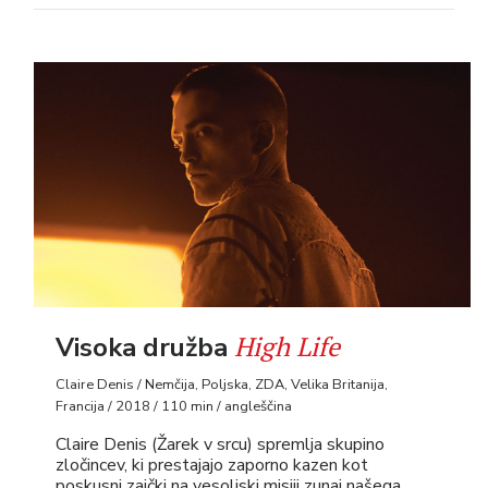
High Life
Visoka družba
Claire Denis / Nemčija, Poljska, ZDA, Velika Britanija,
Francija / 2018 / 110 min / angleščina
Claire Denis (Žarek v srcu) spremlja skupino
zločincev, ki prestajajo zaporno kazen kot
poskusni zajčki na vesoljski misiji zunaj našega