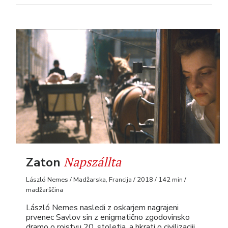
Napszállta
Zaton
László Nemes / Madžarska, Francija / 2018 / 142 min /
madžarščina
László Nemes nasledi z oskarjem nagrajeni
prvenec Savlov sin z enigmatično zgodovinsko
dramo o rojstvu 20. stoletja, a hkrati o civilizaciji