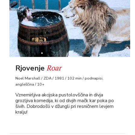
Roar
Rjovenje
Noel Marshall / ZDA / 1981 / 102 min / podnapisi,
angleščina / 10+
Vznemirljiva akcijska pustolovščina in divja
grozljiva komedija, ki od divjih mačk kar poka po
šivih. Dobrodošli v džungli pri resničnem levjem
kralju!