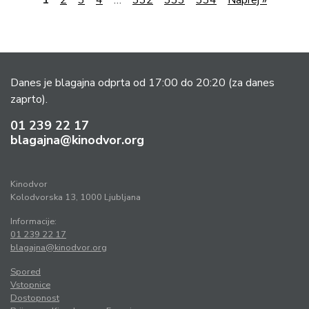
1
2
3
4
…
332
333
334
Naprej »
Danes je blagajna odprta od 17:00 do 20:20
(za danes
zaprto).
01 239 22 17
blagajna@kinodvor.org
Kinodvor
Kolodvorska 13, 1000 Ljubljana
Informacije:
01 239 22 17
blagajna@kinodvor.org
Spored
Vstopnice
Dostopnost