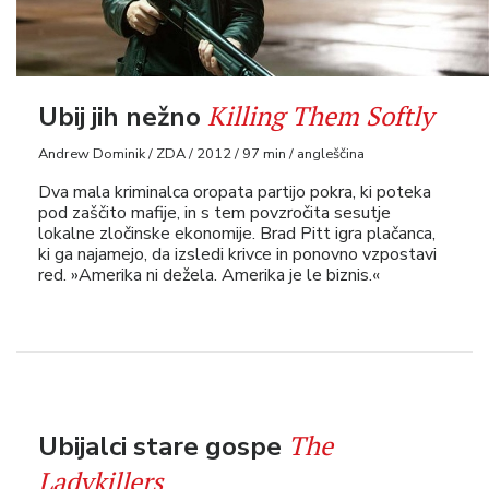
Killing Them Softly
Ubij jih nežno
Andrew Dominik / ZDA / 2012 / 97 min / angleščina
Dva mala kriminalca oropata partijo pokra, ki poteka
pod zaščito mafije, in s tem povzročita sesutje
lokalne zločinske ekonomije. Brad Pitt igra plačanca,
ki ga najamejo, da izsledi krivce in ponovno vzpostavi
red. »Amerika ni dežela. Amerika je le biznis.«
The
Ubijalci stare gospe
Ladykillers