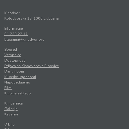
Kinodvor
Kolodvorska 13, 1000 Ljubljana
Informacije:
01 239 22 17
blagajna@kinodvor.org
Spored
Vstopnice
Dostopnost
Prijava na Kinodvorove E-novice
Darilni boni
Klubske ugodnosti
Napovedujemo
Filmi
Kino na zahtevo
Knjigarnica
Galerija
Kavarna
O kinu