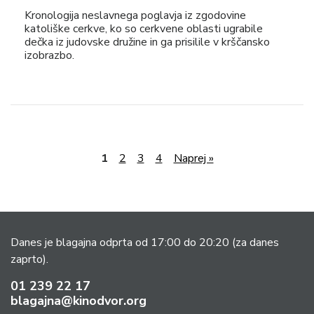
Kronologija neslavnega poglavja iz zgodovine
katoliške cerkve, ko so cerkvene oblasti ugrabile
dečka iz judovske družine in ga prisilile v krščansko
izobrazbo.
1
2
3
4
Naprej »
Danes je blagajna odprta od 17:00 do 20:20
(za danes
zaprto).
01 239 22 17
blagajna@kinodvor.org