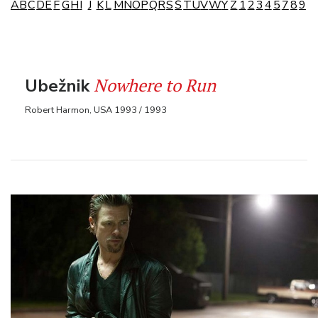
A
B
C
D
E
F
G
H
I
J
K
L
M
N
O
P
Q
R
S
Š
T
U
V
W
Y
Z
1
2
3
4
5
7
8
9
Nowhere to Run
Ubežnik
Robert Harmon, USA 1993 / 1993