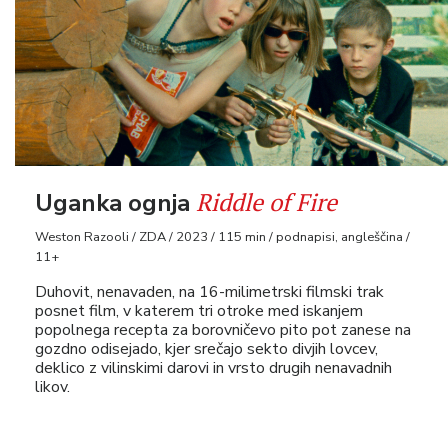
Riddle of Fire
Uganka ognja
Weston Razooli / ZDA / 2023 / 115 min / podnapisi, angleščina /
11+
Duhovit, nenavaden, na 16-milimetrski filmski trak
posnet film, v katerem tri otroke med iskanjem
popolnega recepta za borovničevo pito pot zanese na
gozdno odisejado, kjer srečajo sekto divjih lovcev,
deklico z vilinskimi darovi in vrsto drugih nenavadnih
likov.