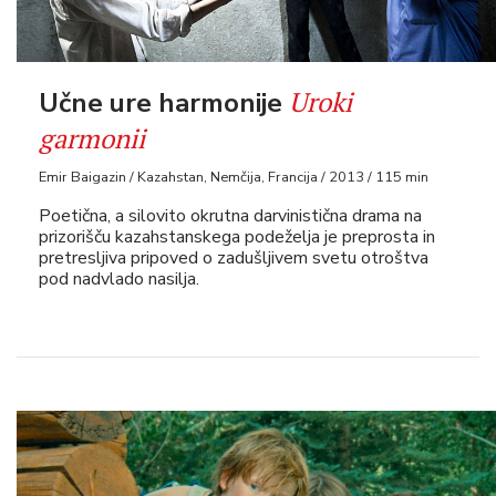
Uroki
Učne ure harmonije
garmonii
Emir Baigazin / Kazahstan, Nemčija, Francija / 2013 / 115 min
Poetična, a silovito okrutna darvinistična drama na
prizorišču kazahstanskega podeželja je preprosta in
pretresljiva pripoved o zadušljivem svetu otroštva
pod nadvlado nasilja.