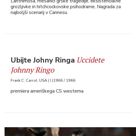
Lanthimosa, mešanici grške tragedije, eksistencialne
grozljivke in hitchcockovske psihodrame. Nagrada za
najboljši scenarij v Cannesu.
Uccidete
Ubijte Johny Ringa
Johnny Ringo
Frank C. Carrol, USA ( I )1966 / 1966
premiera ameriškega CS westerna