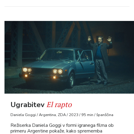
El rapto
Ugrabitev
Daniela Goggi / Argentina, ZDA / 2023 / 95 min / španščina
Režiserka Daniela Goggi v formi igranega filma ob
primeru Argentine pokaže, kako sprememba