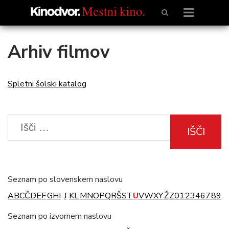
Arhiv filmov
Spletni šolski katalog
IŠČI
Seznam po slovenskem naslovu
A
B
C
Č
D
E
F
G
H
I
J
K
L
M
N
O
P
Q
R
Š
S
T
U
V
W
X
Y
Ž
Z
0
1
2
3
4
6
7
8
9
Seznam po izvornem naslovu