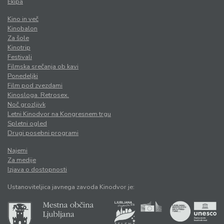
Ekipa
Kino in več
Kinobalon
Za šole
Kinotrip
Festivali
Filmska srečanja ob kavi
Ponedeljki
Film pod zvezdami
Kinosloga. Retrosex.
Noč grozljivk
Letni Kinodvor na Kongresnem trgu
Spletni ogled
Drugi posebni programi
Najemi
Za medije
Izjava o dostopnosti
Ustanoviteljica javnega zavoda Kinodvor je: