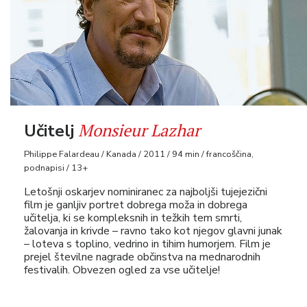
Monsieur Lazhar
Učitelj
Philippe Falardeau / Kanada / 2011 / 94 min / francoščina,
podnapisi / 13+
Letošnji oskarjev nominiranec za najboljši tujejezični
film je ganljiv portret dobrega moža in dobrega
učitelja, ki se kompleksnih in težkih tem smrti,
žalovanja in krivde – ravno tako kot njegov glavni junak
– loteva s toplino, vedrino in tihim humorjem. Film je
prejel številne nagrade občinstva na mednarodnih
festivalih. Obvezen ogled za vse učitelje!