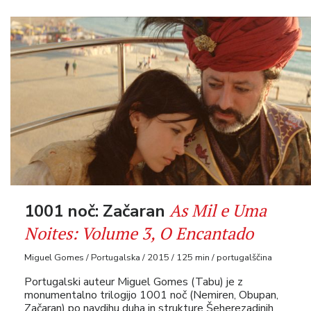
As Mil e Uma
1001 noč: Začaran
Noites: Volume 3, O Encantado
Miguel Gomes / Portugalska / 2015 / 125 min / portugalščina
Portugalski auteur Miguel Gomes (Tabu) je z
monumentalno trilogijo 1001 noč (Nemiren, Obupan,
Začaran) po navdihu duha in strukture Šeherezadinih