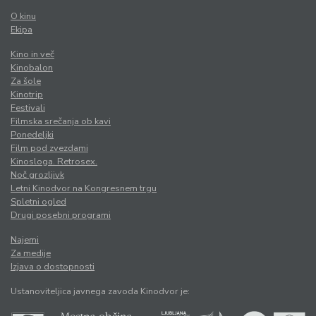
O kinu
Ekipa
Kino in več
Kinobalon
Za šole
Kinotrip
Festivali
Filmska srečanja ob kavi
Ponedeljki
Film pod zvezdami
Kinosloga. Retrosex.
Noč grozljivk
Letni Kinodvor na Kongresnem trgu
Spletni ogled
Drugi posebni programi
Najemi
Za medije
Izjava o dostopnosti
Ustanoviteljica javnega zavoda Kinodvor je: