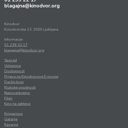
blagajna@kinodvor.org
Kinodvor
Kolodvorska 13, 1000 Ljubljana
Informacije:
01 239 22 17
blagajna@kinodvor.org
Spored
Vstopnice
Dostopnost
Prijava na Kinodvorove E-novice
Darilni boni
Klubske ugodnosti
Napovedujemo
Filmi
Kino na zahtevo
Knjigarnica
Galerija
Kavarna