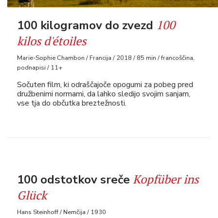
100
100 kilogramov do zvezd
kilos d'étoiles
Marie-Sophie Chambon / Francija / 2018 / 85 min / francoščina,
podnapisi / 11+
Sočuten film, ki odraščajoče opogumi za pobeg pred
družbenimi normami, da lahko sledijo svojim sanjam,
vse tja do občutka breztežnosti.
Kopfüber ins
100 odstotkov sreče
Glück
Hans Steinhoff / Nemčija / 1930