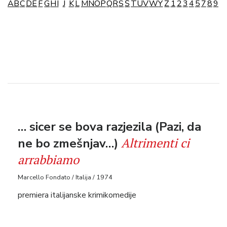
A
B
C
D
E
F
G
H
I
J
K
L
M
N
O
P
Q
R
S
Š
T
U
V
W
Y
Z
1
2
3
4
5
7
8
9
… sicer se bova razjezila (Pazi, da
Altrimenti ci
ne bo zmešnjav…)
arrabbiamo
Marcello Fondato / Italija / 1974
premiera italijanske krimikomedije