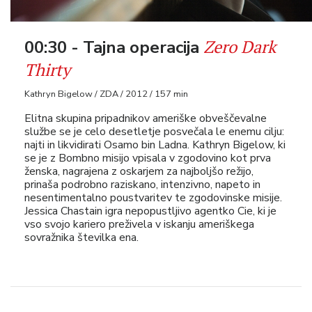
Zero Dark
00:30 - Tajna operacija
Thirty
Kathryn Bigelow / ZDA / 2012 / 157 min
Elitna skupina pripadnikov ameriške obveščevalne
službe se je celo desetletje posvečala le enemu cilju:
najti in likvidirati Osamo bin Ladna. Kathryn Bigelow, ki
se je z Bombno misijo vpisala v zgodovino kot prva
ženska, nagrajena z oskarjem za najboljšo režijo,
prinaša podrobno raziskano, intenzivno, napeto in
nesentimentalno poustvaritev te zgodovinske misije.
Jessica Chastain igra nepopustljivo agentko Cie, ki je
vso svojo kariero preživela v iskanju ameriškega
sovražnika številka ena.