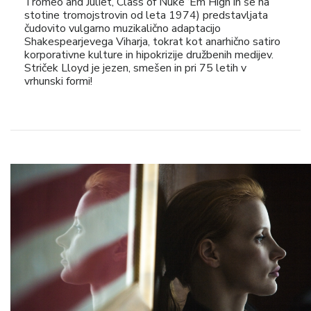
Tromeo and Juliet, Class of Nuke ‘Em High in še na
stotine tromojstrovin od leta 1974) predstavljata
čudovito vulgarno muzikalično adaptacijo
Shakespearjevega Viharja, tokrat kot anarhično satiro
korporativne kulture in hipokrizije družbenih medijev.
Striček Lloyd je jezen, smešen in pri 75 letih v
vrhunski formi!