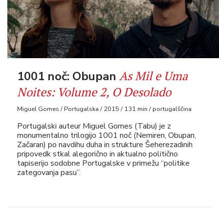
As Mil e Uma
1001 noč: Obupan
Noites: Volume 2, O Desolado
Miguel Gomes / Portugalska / 2015 / 131 min / portugalščina
Portugalski auteur Miguel Gomes (Tabu) je z
monumentalno trilogijo 1001 noč (Nemiren, Obupan,
Začaran) po navdihu duha in strukture Šeherezadinih
pripovedk stkal alegorično in aktualno politično
tapiserijo sodobne Portugalske v primežu “politike
zategovanja pasu”.