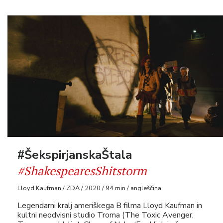
#ŠekspirjanskaŠtala
#ShakespearesShitstorm
Lloyd Kaufman / ZDA / 2020 / 94 min / angleščina
Legendarni kralj ameriškega B filma Lloyd Kaufman in
kultni neodvisni studio Troma (The Toxic Avenger,