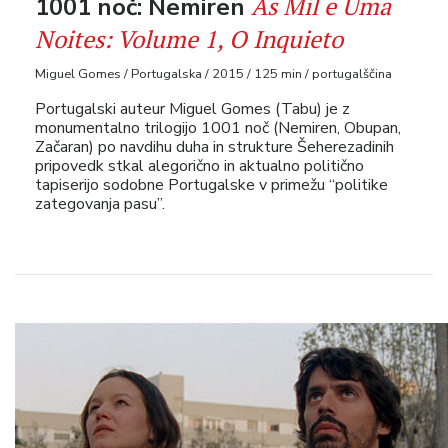
As Mil e Uma
1001 noč: Nemiren
Noites: Volume 1, O Inquieto
Miguel Gomes / Portugalska / 2015 / 125 min / portugalščina
Portugalski auteur Miguel Gomes (Tabu) je z
monumentalno trilogijo 1001 noč (Nemiren, Obupan,
Začaran) po navdihu duha in strukture Šeherezadinih
pripovedk stkal alegorično in aktualno politično
tapiserijo sodobne Portugalske v primežu “politike
zategovanja pasu”.