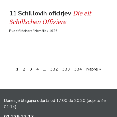
Die elf
11 Schillovih oficirjev
Schillschen Offiziere
Rudolf Meinert / Nemčija / 1926
1
2
3
4
…
332
333
334
Naprej »
Danes je blagajna odprta od 17:00 do 20:20
(odprto še
01:14).
01 239 22 17