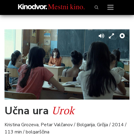
Urok
Učna ura
Kristina Grozeva, Petar Valčanov / Bolgarija, Grčija / 2014 /
113 min / bolgarščina