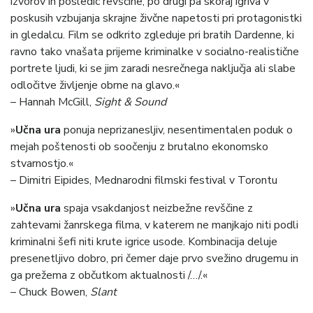
izvorov in posledic revščine, po drugi pa skoraj igriva v
poskusih vzbujanja skrajne živčne napetosti pri protagonistki
in gledalcu. Film se odkrito zgleduje pri bratih Dardenne, ki
ravno tako vnašata prijeme kriminalke v socialno-realistične
portrete ljudi, ki se jim zaradi nesrečnega naključja ali slabe
odločitve življenje obrne na glavo.«
– Hannah McGill,
Sight & Sound
»
Učna ura
ponuja neprizanesljiv, nesentimentalen poduk o
mejah poštenosti ob soočenju z brutalno ekonomsko
stvarnostjo.«
– Dimitri Eipides, Mednarodni filmski festival v Torontu
»
Učna ura
spaja vsakdanjost neizbežne revščine z
zahtevami žanrskega filma, v katerem ne manjkajo niti podli
kriminalni šefi niti krute igrice usode. Kombinacija deluje
presenetljivo dobro, pri čemer daje prvo svežino drugemu in
ga prežema z občutkom aktualnosti /…/.«
– Chuck Bowen,
Slant