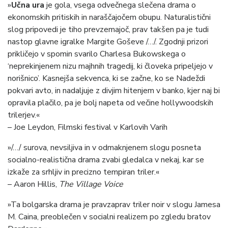
»
Učna ura
je gola, vsega odvečnega slečena drama o
ekonomskih pritiskih in naraščajočem obupu. Naturalistični
slog pripovedi je tiho prevzemajoč, prav takšen pa je tudi
nastop glavne igralke Margite Goševe /…/. Zgodnji prizori
prikličejo v spomin svarilo Charlesa Bukowskega o
‘neprekinjenem nizu majhnih tragedij, ki človeka pripeljejo v
norišnico’. Kasnejša sekvenca, ki se začne, ko se Nadeždi
pokvari avto, in nadaljuje z divjim hitenjem v banko, kjer naj bi
opravila plačilo, pa je bolj napeta od večine hollywoodskih
trilerjev.«
– Joe Leydon, Filmski festival v Karlovih Varih
»/…/ surova, nevsiljiva in v odmaknjenem slogu posneta
socialno-realistična drama zvabi gledalca v nekaj, kar se
izkaže za srhljiv in precizno tempiran triler.«
– Aaron Hillis,
The Village Voice
»Ta bolgarska drama je pravzaprav triler noir v slogu Jamesa
M. Caina, preoblečen v socialni realizem po zgledu bratov