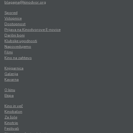
blagajna@kinodvor.org
Spored
Vstopnice
Dostopnost
Prijava na Kinodvorove E-novice
Darilni boni
Klubske ugodnosti
Napovedujemo
Filmi
Kino na zahtevo
Knjigarnica
Galerija
Kavarna
O kinu
Ekipa
Kino in več
Kinobalon
Za šole
Kinotrip
Festivali