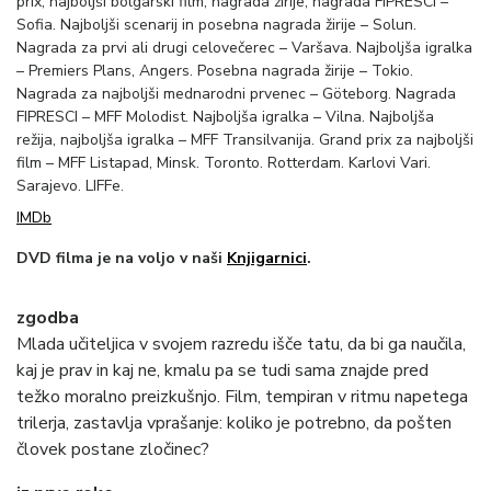
prix, najboljši bolgarski film, nagrada žirije, nagrada FIPRESCI –
Sofia. Najboljši scenarij in posebna nagrada žirije – Solun.
Nagrada za prvi ali drugi celovečerec – Varšava. Najboljša igralka
– Premiers Plans, Angers. Posebna nagrada žirije – Tokio.
Nagrada za najboljši mednarodni prvenec – Göteborg. Nagrada
FIPRESCI – MFF Molodist. Najboljša igralka – Vilna. Najboljša
režija, najboljša igralka – MFF Transilvanija. Grand prix za najboljši
film – MFF Listapad, Minsk. Toronto. Rotterdam. Karlovi Vari.
Sarajevo. LIFFe.
IMDb
DVD filma je na voljo v naši
Knjigarnici
.
zgodba
Mlada učiteljica v svojem razredu išče tatu, da bi ga naučila,
kaj je prav in kaj ne, kmalu pa se tudi sama znajde pred
težko moralno preizkušnjo. Film, tempiran v ritmu napetega
trilerja, zastavlja vprašanje: koliko je potrebno, da pošten
človek postane zločinec?