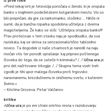
iz prve roke
»Pred nekaj leti je televizija poročala o ženski, ki je oropala
banko v majhnem podeželskem bolgarskem mestu. Vsi so
bili prepričani, da gre za narkomanko, zločinko … Nihče ni
sumil, da je bančna roparka spodobna učiteljica z dvema
magisterijema. Že kako se sliši: ‘Učiteljica oropala banko!!!’
Prav protislovje v tem stavku naju je spodbudilo, da sva
raziskala, kaj se skriva za senzacionalistično tabloidno
novico. Ta dogodek iz naše stvarnosti je naredil na naju
močan vtis ter porodil vprašanje: kaj pripravi poštenega
človeka do tega, da se zateče h kriminalu? /…/
Učna ura
je
prvi del načrtovane trilogije. /…/ Skupna tema vseh treh
zgodb je tihi upor malega človeka proti trgovsko
naravnanemu, brezdušnemu in ciničnemu svetu, v katerem
živimo.«
– Kristina Grozeva, Petar Valčanov
kritike
»
Učna ura
je po eni strani smrtno resna v raziskovanju