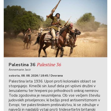
Palestine 36
Palestina 36
Annemarie Jacir
sobota, 08. 08. 2026 / 18:45 / Dvorana
Palestina leta 1936. Upori proti kolonialni oblast se
stopnjujejo. Kmečki sin Jusuf dela pri vplivni družini v
Jeruzalemu ter hrepeni po prihodnosti onkraj nemirov.
Toda zgodovina je neusmiljena. Ob vse večjem številu
judovskih priseljencev, ki bežijo pred antisemitizmom v
Evropi, ter palestinskem prebivalstvu, ki se združuje v
največji in najdaljši vstaji proti tridesetletni britanski