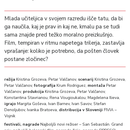
Mlada učiteljica v svojem razredu išče tatu, da bi
ga naučila, kaj je prav in kaj ne, kmalu pa se tudi
sama znajde pred težko moralno preizkušnjo.
Film, tempiran v ritmu napetega trilerja, zastavlja
vprašanje: koliko je potrebno, da pošten človek
postane zločinec?
režija
Kristina Grozeva, Petar Valčanov,
scenarij
Kristina Grozeva,
Petar Valčanov,
fotografija
Krum Rodriguez,
montaža
Petar
Valčanov,
produkcija
Kristina Grozeva, Petar Valčanov,
Konstantina Stavrianou, Rena Vougioukalou, Magdelena Ilieva,
igrajo
Margita Goševa, Ivan Barnev, Ivan Savov, Stefan
Denoljubov, Ivanka Bratoeva,
distribucija v Sloveniji
FIVIA –
Vojnik
festivali, nagrade
Najboljši novi režiser – San Sebastián. Grand