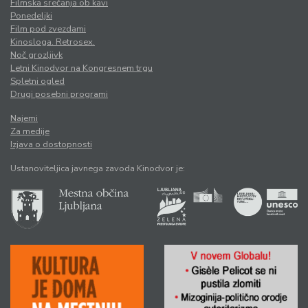
Filmska srečanja ob kavi
Ponedeljki
Film pod zvezdami
Kinosloga. Retrosex.
Noč grozljivk
Letni Kinodvor na Kongresnem trgu
Spletni ogled
Drugi posebni programi
Najemi
Za medije
Izjava o dostopnosti
Ustanoviteljica javnega zavoda Kinodvor je: