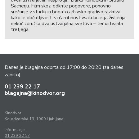
dveh ustvarjalnih nasprotjih: Darku Rundeku in Srđanu
Sacherju. Film skozi odkrite pogovore, ponovno
srečanje v studiu in bogato arhivsko gradivo razkriva,
kako je občutljivost za čarobnost vsakdanjega življenja
nekoč združila dva ustvarjalna svetova – ter ustvarila
tretjega.
Danes je blagajna odprta od 17:00 do 20:20
(za danes
zaprto).
01 239 22 17
blagajna@kinodvor.org
Kinodvor
Kolodvorska 13, 1000 Ljubljana
Informacije:
01 239 22 17