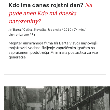
Na
Kdo ima danes rojstni dan?
pude aneb Kdo má dneska
narozeniny?
Jirí Barta / Češka, Slovaška, Japonska / 2010 / 74 min /
sinhronizirano / 7+
Mojster animiranega filma Jiří Barta v svoji najnovejši
mojstrovini vdahne življenje zapuščenim igračam na
zaprašenem podstrešju. Animirana poslastica za vse
generacije.