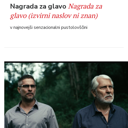
Nagrada za
Nagrada za glavo
glavo (izvirni naslov ni znan)
v najnovejši senzacionalni pustolovščini