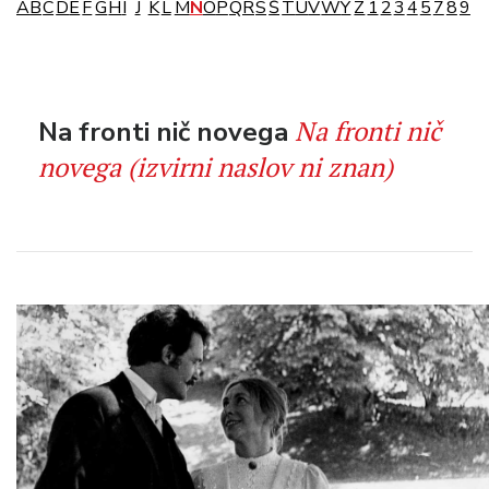
A
B
C
D
E
F
G
H
I
J
K
L
M
N
O
P
Q
R
S
Š
T
U
V
W
Y
Z
1
2
3
4
5
7
8
9
Na fronti nič
Na fronti nič novega
novega (izvirni naslov ni znan)