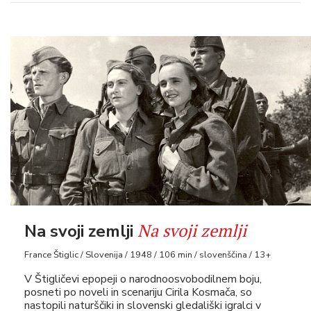
Na svoji zemlji
Na svoji zemlji
France Štiglic / Slovenija / 1948 / 106 min / slovenščina / 13+
V Štigličevi epopeji o narodnoosvobodilnem boju,
posneti po noveli in scenariju Cirila Kosmača, so
nastopili naturščiki in slovenski gledališki igralci v