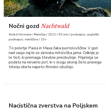
Nachtwald
Nočni gozd
André Hörmann / Nemčija / 2021 / 92 min / podnapisi, angleški
podnapisi, nemščina / 10+
To poletje Paula in Maxa čaka pustolovščina. V gori
nad vasjo naj bi se skrivala mitološka jama. Odkrije jo
le tisti, ki premaga številne preizkušnje. Prijatelja se
podata na nevarno pot, ki v slogu skoraj čisto pravega
trilerja obeta napeto filmsko izkušnjo.
Nacistična zverstva na Poljskem