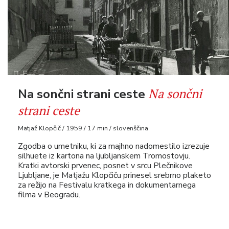
Na sončni
Na sončni strani ceste
strani ceste
Matjaž Klopčič / 1959 / 17 min / slovenščina
Zgodba o umetniku, ki za majhno nadomestilo izrezuje
silhuete iz kartona na ljubljanskem Tromostovju.
Kratki avtorski prvenec, posnet v srcu Plečnikove
Ljubljane, je Matjažu Klopčiču prinesel srebrno plaketo
za režijo na Festivalu kratkega in dokumentarnega
filma v Beogradu.