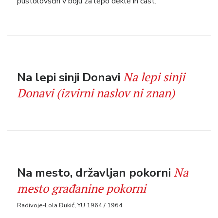
pustolovščin v boju za lepo dekle in čast.
Na lepi sinji
Na lepi sinji Donavi
Donavi (izvirni naslov ni znan)
Na
Na mesto, državljan pokorni
mesto građanine pokorni
Radivoje-Lola Đukić, YU 1964 / 1964