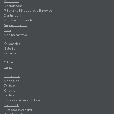
Vstopnice
Dostopnost
Prijava na Kinodvorove E-novice
Darilni boni
Klubske ugodnosti
Napovedujemo
Filmi
Kino na zahtevo
Knjigarnica
Galerija
Kavarna
O kinu
Ekipa
Kino in več
Kinobalon
Za šole
Kinotrip
Festivali
Filmska srečanja ob kavi
Ponedeljki
Film pod zvezdami