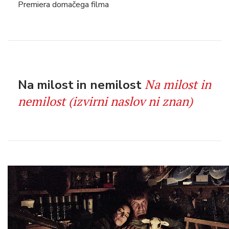
Premiera domačega filma
Na milost in
Na milost in nemilost
nemilost (izvirni naslov ni znan)