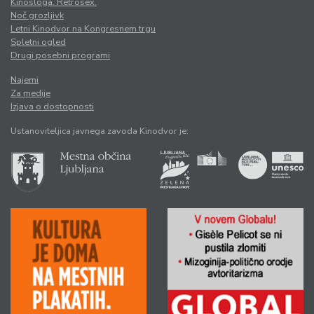
Kinosloga. Retrosex.
Noč grozljivk
Letni Kinodvor na Kongresnem trgu
Spletni ogled
Drugi posebni programi
Najemi
Za medije
Izjava o dostopnosti
Ustanoviteljica javnega zavoda Kinodvor je: