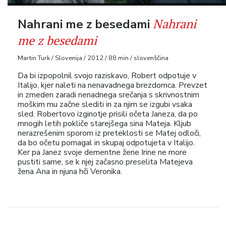
Nahrani
Nahrani me z besedami
me z besedami
Martin Turk / Slovenija / 2012 / 88 min / slovenščina
Da bi izpopolnil svojo raziskavo, Robert odpotuje v
Italijo, kjer naleti na nenavadnega brezdomca. Prevzet
in zmeden zaradi nenadnega srečanja s skrivnostnim
moškim mu začne slediti in za njim se izgubi vsaka
sled. Robertovo izginotje prisili očeta Janeza, da po
mnogih letih pokliče starejšega sina Mateja. Kljub
nerazrešenim sporom iz preteklosti se Matej odloči,
da bo očetu pomagal in skupaj odpotujeta v Italijo.
Ker pa Janez svoje dementne žene Irine ne more
pustiti same, se k njej začasno preselita Matejeva
žena Ana in njuna hči Veronika.