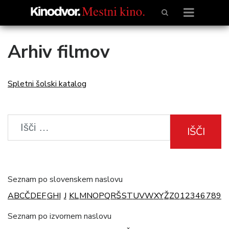
Arhiv filmov
Spletni šolski katalog
IŠČI
Seznam po slovenskem naslovu
A
B
C
Č
D
E
F
G
H
I
J
K
L
M
N
O
P
Q
R
Š
S
T
U
V
W
X
Y
Ž
Z
0
1
2
3
4
6
7
8
9
Seznam po izvornem naslovu