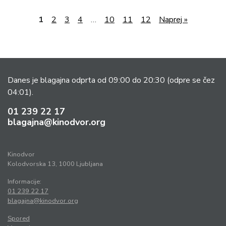
1
2
3
4
…
10
11
12
Naprej »
Danes je blagajna odprta od 09:00 do 20:30
(odpre se čez
04:01).
01 239 22 17
blagajna@kinodvor.org
Kinodvor
Kolodvorska 13, 1000 Ljubljana
Informacije:
01 239 22 17
blagajna@kinodvor.org
Spored