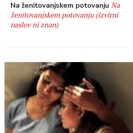
Na
Na ženitovanjskem potovanju
ženitovanjskem potovanju (izvirni
naslov ni znan)