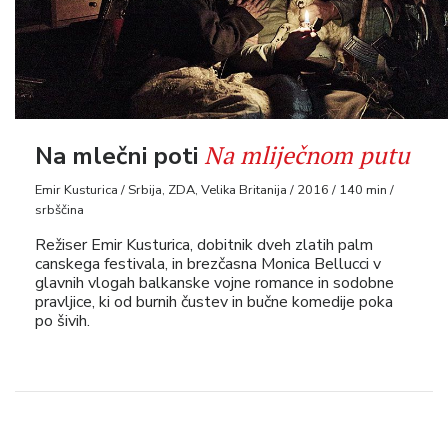
Na mliječnom putu
Na mlečni poti
Emir Kusturica / Srbija, ZDA, Velika Britanija / 2016 / 140 min /
srbščina
Režiser Emir Kusturica, dobitnik dveh zlatih palm
canskega festivala, in brezčasna Monica Bellucci v
glavnih vlogah balkanske vojne romance in sodobne
pravljice, ki od burnih čustev in bučne komedije poka
po šivih.