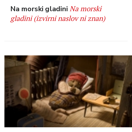
Na morski
Na morski gladini
gladini (izvirni naslov ni znan)