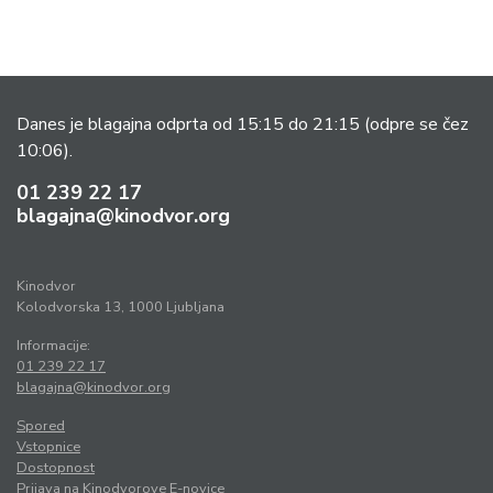
Danes je blagajna odprta od 15:15 do 21:15
(odpre se čez
10:06).
01 239 22 17
blagajna@kinodvor.org
Kinodvor
Kolodvorska 13, 1000 Ljubljana
Informacije:
01 239 22 17
blagajna@kinodvor.org
Spored
Vstopnice
Dostopnost
Prijava na Kinodvorove E-novice