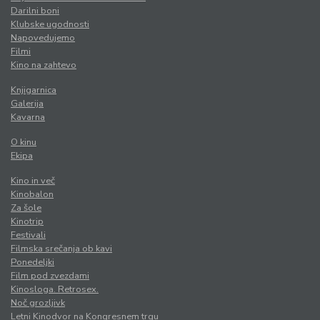
Darilni boni
Klubske ugodnosti
Napovedujemo
Filmi
Kino na zahtevo
Knjigarnica
Galerija
Kavarna
O kinu
Ekipa
Kino in več
Kinobalon
Za šole
Kinotrip
Festivali
Filmska srečanja ob kavi
Ponedeljki
Film pod zvezdami
Kinosloga. Retrosex.
Noč grozljivk
Letni Kinodvor na Kongresnem trgu