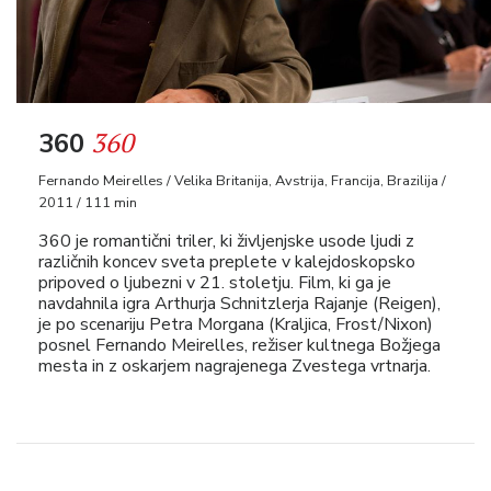
360
360
Fernando Meirelles / Velika Britanija, Avstrija, Francija, Brazilija /
2011 / 111 min
360 je romantični triler, ki življenjske usode ljudi z
različnih koncev sveta preplete v kalejdoskopsko
pripoved o ljubezni v 21. stoletju. Film, ki ga je
navdahnila igra Arthurja Schnitzlerja Rajanje (Reigen),
je po scenariju Petra Morgana (Kraljica, Frost/Nixon)
posnel Fernando Meirelles, režiser kultnega Božjega
mesta in z oskarjem nagrajenega Zvestega vrtnarja.