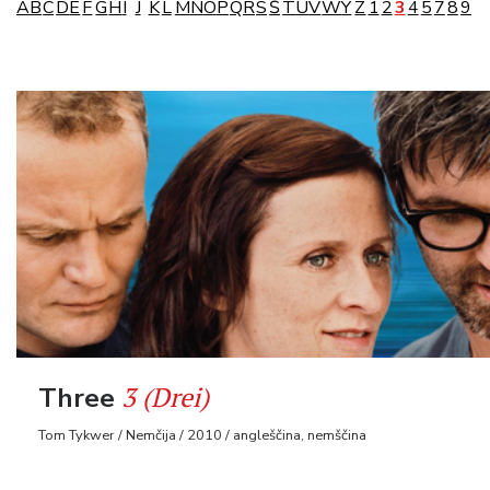
A
B
C
D
E
F
G
H
I
J
K
L
M
N
O
P
Q
R
S
Š
T
U
V
W
Y
Z
1
2
3
4
5
7
8
9
3 (Drei)
Three
Tom Tykwer / Nemčija / 2010 / angleščina, nemščina