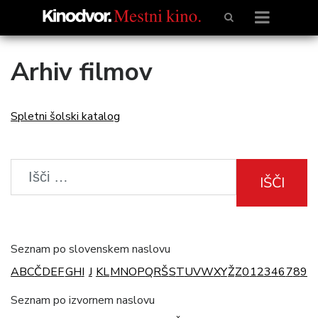
Arhiv filmov
Spletni šolski katalog
IŠČI
Seznam po slovenskem naslovu
A
B
C
Č
D
E
F
G
H
I
J
K
L
M
N
O
P
Q
R
Š
S
T
U
V
W
X
Y
Ž
Z
0
1
2
3
4
6
7
8
9
Seznam po izvornem naslovu