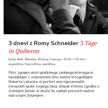
3 Tage
3 dnevi z Romy Schneider
in Quiberon
Emily Atef / Nemčija, Avstrija, Francija / 2018 / 115 min /
angleščina, francoščina, nemščina
Film, zgrajen okoli igralkinega zadnjega intervjuja in
navdahnjen z znamenitimi črno-belimi fotografijami
Roberta Lebecka, ni portret ene najslavnejših
evropskih igralk svojega časa, ampak intimna zgodba o
zlomljeni ženski, ki skuša še zadnjič prevzeti nadzor
nad svojim življenjem.