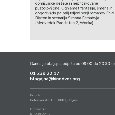
domišljijske dežele in nepričakovane
pustolovščine. Ognjemet fantazije, smeha in
dogodivščin po priljubljeni seriji romanov Enid
Blyton in scenariju Simona Farnabyja
(Medvedek Paddinton 2, Wonka).
Danes je blagajna odprta od 09:00 do 20:30
(o
01 239 22 17
blagajna@kinodvor.org
Kinodvor
Kolodvorska 13, 1000 Ljubljana
Informacije:
01 239 22 17