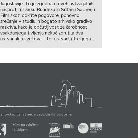
Jugoslavije. To je zgodba o dveh ustvarjalnih
nasprotjih: Darku Rundeku in Srđanu Sacherju.
Film skozi odkrite pogovore, ponovno
srečanje v studiu in bogato arhivsko gradivo
razkriva, kako je občutljivost za čarobnost
vsakdanjega življenja nekoč združila dva
ustvarjalna svetova – ter ustvarila tretjega.
anoviteljica javnega zavoda Kinodvor je: