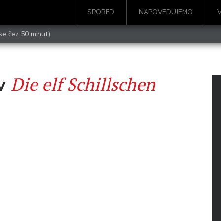
SPORED
NAPOVEDUJEMO
se čez 50 minut).
Die elf Schillschen
ev