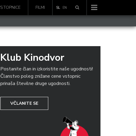
VSTOPNICE
FILMI
SL
EN
Klub Kinodvor
Postanite član in izkoristite naše ugodnosti!
Članstvo poleg znižane cene vstopnic
prinaša številne druge ugodnosti.
VČLANITE SE