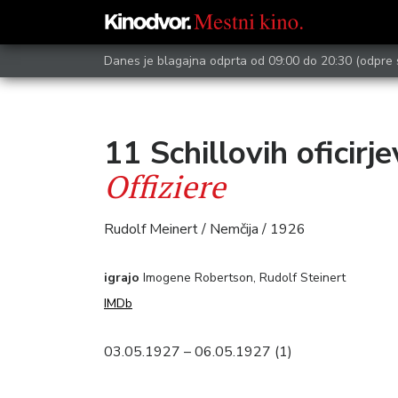
Danes je blagajna odprta od 09:00 do 20:30
(odpre 
11 Schillovih oficirj
Offiziere
Rudolf Meinert / Nemčija / 1926
igrajo
Imogene Robertson, Rudolf Steinert
IMDb
03.05.1927 – 06.05.1927 (1)