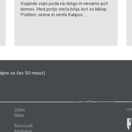
trojanski vojni poda na dolgo in nevarno pot
domov. Med potjo sreča bitja, kot so kiklop
Polifem, sirene in nimfa Kalipso …
dpre se čez 50 minut).
O kinu
Ust
Ekipa
Kino in več
Kinobalon