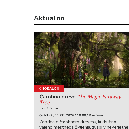
Aktualno
KINOBALON
The Magic Faraway
Čarobno drevo
Tree
Ben Gregor
četrtek, 06. 08. 2026 / 10:00 / Dvorana
Zgodba o čarobnem drevesu, ki družino,
vajeno mestnega življenja, zvabi v neverjetne