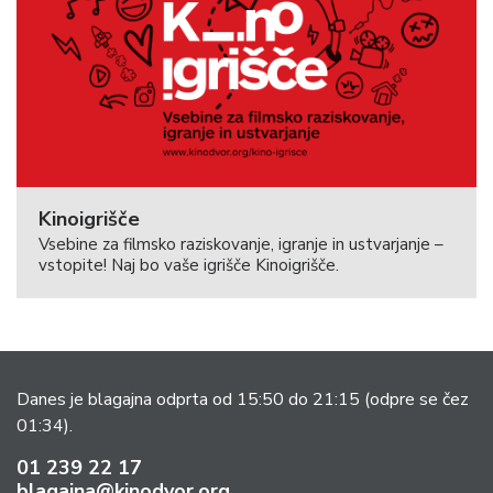
Kinoigrišče
Vsebine za filmsko raziskovanje, igranje in ustvarjanje –
vstopite! Naj bo vaše igrišče Kinoigrišče.
Danes je blagajna odprta od 15:50 do 21:15
(odpre se čez
01:34).
01 239 22 17
blagajna@kinodvor.org