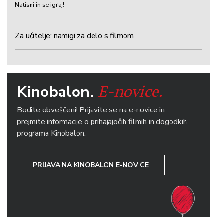
Natisni in se igraj!
Za učitelje: namigi za delo s filmom
E-novice.
Kinobalon.
Bodite obveščeni! Prijavite se na e-novice in
prejmite informacije o prihajajočih filmih in dogodkih
programa Kinobalon.
PRIJAVA NA KINOBALON E-NOVICE