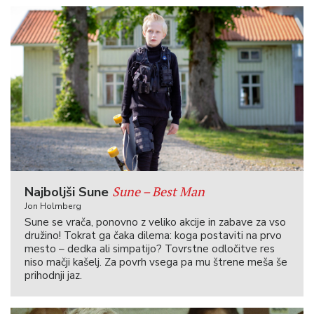
Sune – Best Man
Najboljši Sune
Jon Holmberg
Sune se vrača, ponovno z veliko akcije in zabave za vso
družino! Tokrat ga čaka dilema: koga postaviti na prvo
mesto – dedka ali simpatijo? Tovrstne odločitve res
niso mačji kašelj. Za povrh vsega pa mu štrene meša še
prihodnji jaz.