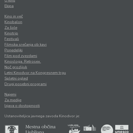
O kinu
Ekipa
Kino in več
Kinobalon
Za šole
Kinotrip
Festivali
Filmska srečanja ob kavi
Ponedeljki
Film pod zvezdami
Kinosloga. Retrosex.
Noč grozljivk
Letni Kinodvor na Kongresnem trgu
Spletni ogled
Drugi posebni programi
Najemi
Za medije
Izjava o dostopnosti
Ustanoviteljica javnega zavoda Kinodvor je: