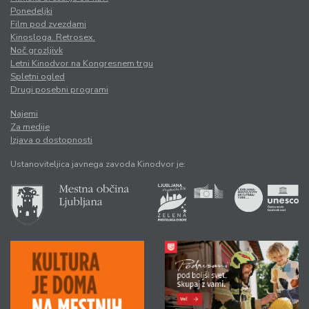
Ponedeljki
Film pod zvezdami
Kinosloga. Retrosex.
Noč grozljivk
Letni Kinodvor na Kongresnem trgu
Spletni ogled
Drugi posebni programi
Najemi
Za medije
Izjava o dostopnosti
Ustanoviteljica javnega zavoda Kinodvor je: