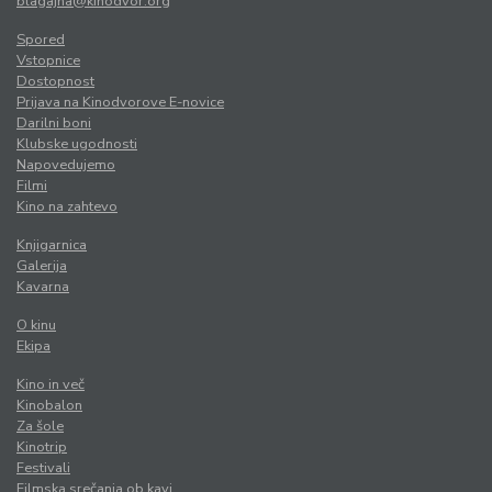
blagajna@kinodvor.org
Spored
Vstopnice
Dostopnost
Prijava na Kinodvorove E-novice
Darilni boni
Klubske ugodnosti
Napovedujemo
Filmi
Kino na zahtevo
Knjigarnica
Galerija
Kavarna
O kinu
Ekipa
Kino in več
Kinobalon
Za šole
Kinotrip
Festivali
Filmska srečanja ob kavi