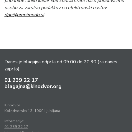
podatkov lahko kadar koli kontaktirate našo pooblaščeno
osebo za varstvo podatkov na elektronski naslov
dpo@omnimodo.si
.
Danes je blagajna odprta od 09:00 do 20:30
(za danes
zaprto).
01 239 22 17
blagajna@kinodvor.org
Kinodvor
Kolodvorska 13, 1000 Ljubljana
Informacije:
01 239 22 17