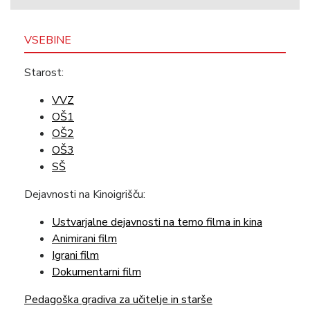
VSEBINE
Starost:
VVZ
OŠ1
OŠ2
OŠ3
SŠ
Dejavnosti na Kinoigrišču:
Ustvarjalne dejavnosti na temo filma in kina
Animirani film
Igrani film
Dokumentarni film
Pedagoška gradiva za učitelje in starše