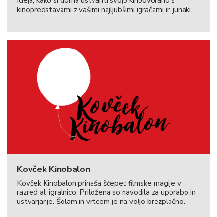
Ideja, kako si doma ustvariti svojo kinodvorano s
kinopredstavami z vašimi najljubšimi igračami in junaki.
Kovček Kinobalon
Kovček Kinobalon prinaša ščepec filmske magije v
razred ali igralnico. Priložena so navodila za uporabo in
ustvarjanje. Šolam in vrtcem je na voljo brezplačno.