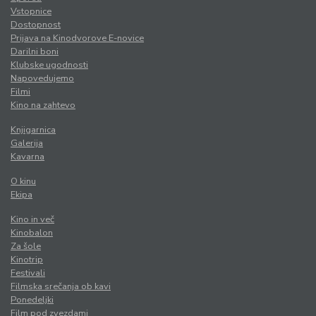
Vstopnice
Dostopnost
Prijava na Kinodvorove E-novice
Darilni boni
Klubske ugodnosti
Napovedujemo
Filmi
Kino na zahtevo
Knjigarnica
Galerija
Kavarna
O kinu
Ekipa
Kino in več
Kinobalon
Za šole
Kinotrip
Festivali
Filmska srečanja ob kavi
Ponedeljki
Film pod zvezdami