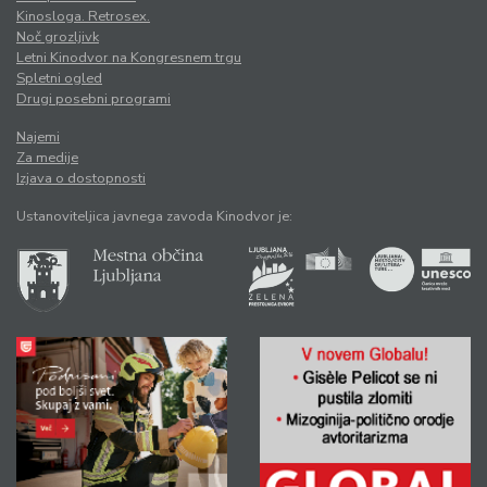
Kinosloga. Retrosex.
Noč grozljivk
Letni Kinodvor na Kongresnem trgu
Spletni ogled
Drugi posebni programi
Najemi
Za medije
Izjava o dostopnosti
Ustanoviteljica javnega zavoda Kinodvor je: