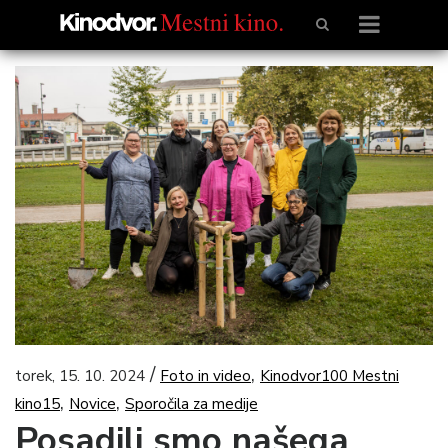
/
,
torek, 15. 10. 2024
Foto in video
Kinodvor100 Mestni
,
,
kino15
Novice
Sporočila za medije
Posadili smo našega