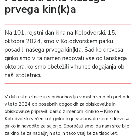
prvega kin(k)a
Na 101. rojstni dan kina na Kolodvorski, 15.
oktobra 2024, smo v Kolodvorskem parku
posadili našega prvega kin(k)a. Sadiko drevesa
ginko smo v ta namen negovali vse od lanskega
oktobra, ko smo obeležili vrhunec dogajanja ob
naši stoletnici.
V duhu stoletnice in s prihodnostjo v mislih smo ob prehodu
v leto 2024 ob posebnih dogodkih za obiskovalke in
obiskovalce pripravili darilo z imenom Kin(k)o – Kino na
Kolodvorski večen kot ginko, ki je vsebovalo seme drevesa
ginko in navodilo za sajenje. Sporočali smo, da nam srce bije
za kino še za nadaljnjih sto in tako vsaj še za tisoč let.