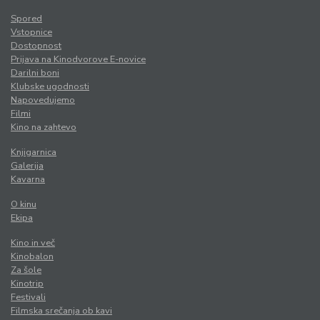
Spored
Vstopnice
Dostopnost
Prijava na Kinodvorove E-novice
Darilni boni
Klubske ugodnosti
Napovedujemo
Filmi
Kino na zahtevo
Knjigarnica
Galerija
Kavarna
O kinu
Ekipa
Kino in več
Kinobalon
Za šole
Kinotrip
Festivali
Filmska srečanja ob kavi