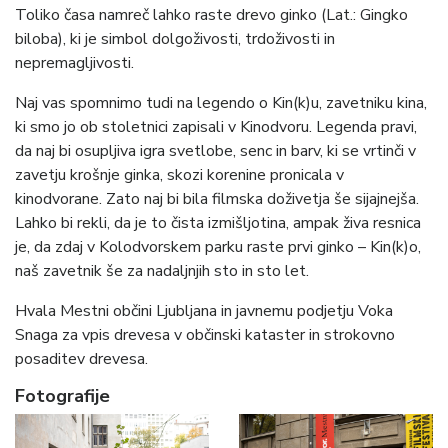
Toliko časa namreč lahko raste drevo ginko (Lat.: Gingko
biloba), ki je simbol dolgoživosti, trdoživosti in
nepremagljivosti.
Naj vas spomnimo tudi na legendo o Kin(k)u, zavetniku kina,
ki smo jo ob stoletnici zapisali v Kinodvoru. Legenda pravi,
da naj bi osupljiva igra svetlobe, senc in barv, ki se vrtinči v
zavetju krošnje ginka, skozi korenine pronicala v
kinodvorane. Zato naj bi bila filmska doživetja še sijajnejša.
Lahko bi rekli, da je to čista izmišljotina, ampak živa resnica
je, da zdaj v Kolodvorskem parku raste prvi ginko – Kin(k)o,
naš zavetnik še za nadaljnjih sto in sto let.
Hvala Mestni občini Ljubljana in javnemu podjetju Voka
Snaga za vpis drevesa v občinski kataster in strokovno
posaditev drevesa.
Fotografije