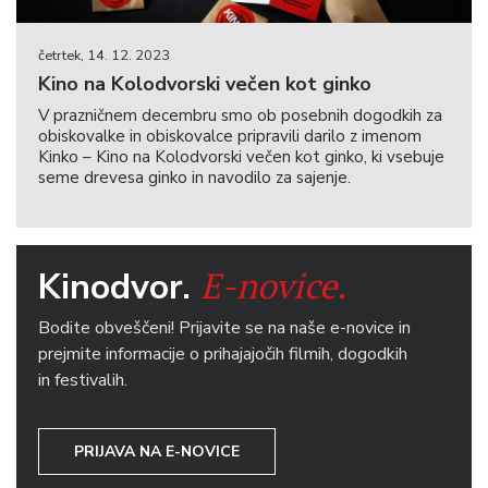
četrtek, 14. 12. 2023
Kino na Kolodvorski večen kot ginko
V prazničnem decembru smo ob posebnih dogodkih za
obiskovalke in obiskovalce pripravili darilo z imenom
Kinko – Kino na Kolodvorski večen kot ginko, ki vsebuje
seme drevesa ginko in navodilo za sajenje.
E-novice.
Kinodvor.
Bodite obveščeni! Prijavite se na naše e-novice in
prejmite informacije o prihajajočih filmih, dogodkih
in festivalih.
PRIJAVA NA E-NOVICE