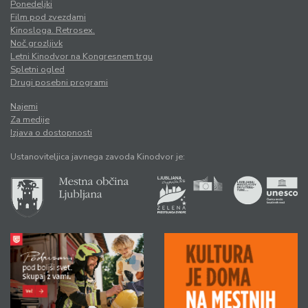
Ponedeljki
Film pod zvezdami
Kinosloga. Retrosex.
Noč grozljivk
Letni Kinodvor na Kongresnem trgu
Spletni ogled
Drugi posebni programi
Najemi
Za medije
Izjava o dostopnosti
Ustanoviteljica javnega zavoda Kinodvor je: