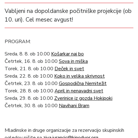
Vabljeni na dopoldanske počitniške projekcije (ob
10. uri). Cel mesec avgust!
PROGRAM:
Sreda, 8. 8. ob 10.00
Košarkar naj bo
Četrtek, 16. 8. ob 10.00
Sova in miška
Torek, 21. 8. ob 10.00
Deček in svet
Sreda, 22. 8. ob 10.00
Koko in velika skrivnost
Četrtek, 23. 8. ob 10.00
Gospodična Nemitežit
Torek, 28. 8. ob 10.00
April in nenavadni svet
Sreda, 29. 8. ob 10.00
Zverinice iz gozda Hokipoki
Četrtek, 30. 8. ob 10.00
Navihani Bram
Mladinske in druge organizacije za rezervacijo skupinskih
ogledov pišite na
ziva.jurancic@kinodvor.org
.