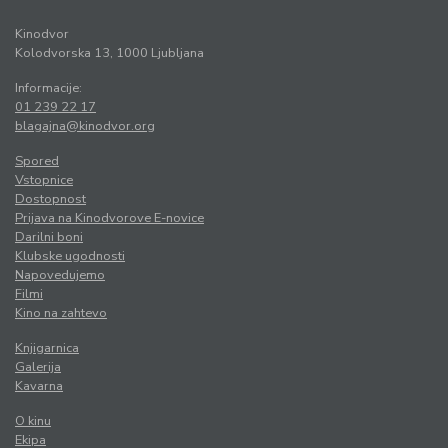
Kinodvor
Kolodvorska 13, 1000 Ljubljana
Informacije:
01 239 22 17
blagajna@kinodvor.org
Spored
Vstopnice
Dostopnost
Prijava na Kinodvorove E-novice
Darilni boni
Klubske ugodnosti
Napovedujemo
Filmi
Kino na zahtevo
Knjigarnica
Galerija
Kavarna
O kinu
Ekipa