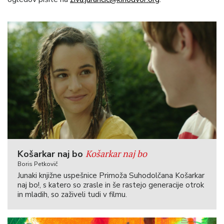
Košarkar naj bo
Košarkar naj bo
Boris Petkovič
Junaki knjižne uspešnice Primoža Suhodolčana Košarkar
naj bo!, s katero so zrasle in še rastejo generacije otrok
in mladih, so zaživeli tudi v filmu.