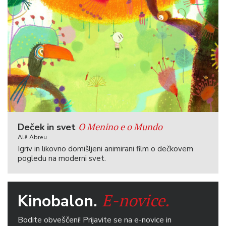
O Menino e o Mundo
Deček in svet
Alê Abreu
Igriv in likovno domišljeni animirani film o dečkovem
pogledu na moderni svet.
E-novice.
Kinobalon.
Bodite obveščeni! Prijavite se na e-novice in