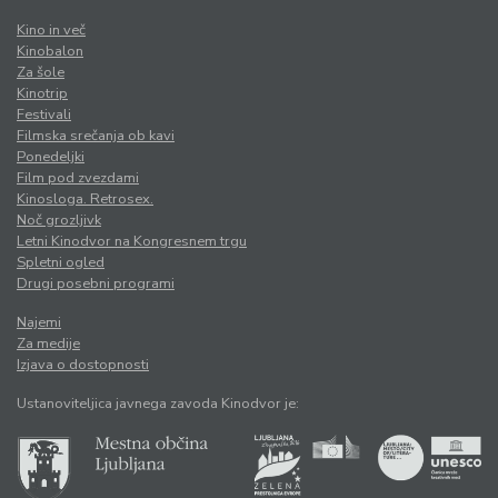
Kino in več
Kinobalon
Za šole
Kinotrip
Festivali
Filmska srečanja ob kavi
Ponedeljki
Film pod zvezdami
Kinosloga. Retrosex.
Noč grozljivk
Letni Kinodvor na Kongresnem trgu
Spletni ogled
Drugi posebni programi
Najemi
Za medije
Izjava o dostopnosti
Ustanoviteljica javnega zavoda Kinodvor je: