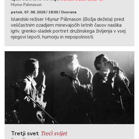
Hlynur Pálmason
petek, 07. 08. 2026 / 18:00 / Dvorana
Islandski režiser Hlynur Pálmason (Božja dežela) pred
veličastnim ozadjem minevajočih letnih časov naslika
igriv, grenko-sladek portret družinskega življenja v vsej
njegovi lepoti, humorju in nepopolnosti.
Treći svijet
Tretji svet