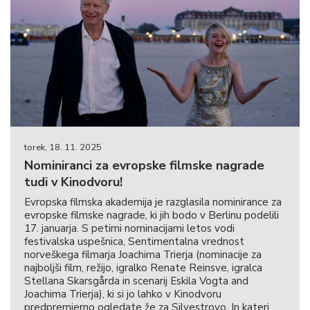
torek, 18. 11. 2025
Nominiranci za evropske filmske nagrade
tudi v Kinodvoru!
Evropska filmska akademija je razglasila nominirance za
evropske filmske nagrade, ki jih bodo v Berlinu podelili
17. januarja. S petimi nominacijami letos vodi
festivalska uspešnica, Sentimentalna vrednost
norveškega filmarja Joachima Trierja (nominacije za
najboljši film, režijo, igralko Renate Reinsve, igralca
Stellana Skarsgårda in scenarij Eskila Vogta and
Joachima Trierja), ki si jo lahko v Kinodvoru
predpremierno ogledate že za Silvestrovo. In kateri