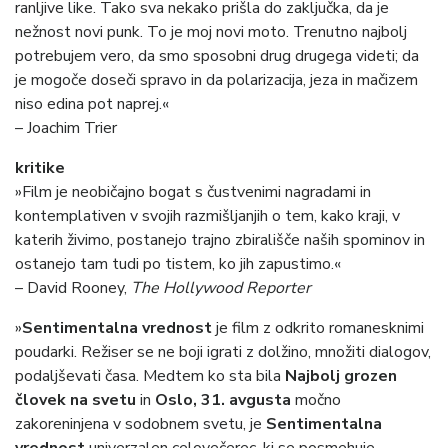
ranljive like. Tako sva nekako prišla do zaključka, da je
nežnost novi punk. To je moj novi moto. Trenutno najbolj
potrebujem vero, da smo sposobni drug drugega videti; da
je mogoče doseči spravo in da polarizacija, jeza in mačizem
niso edina pot naprej.«
– Joachim Trier
kritike
»Film je neobičajno bogat s čustvenimi nagradami in
kontemplativen v svojih razmišljanjih o tem, kako kraji, v
katerih živimo, postanejo trajno zbirališče naših spominov in
ostanejo tam tudi po tistem, ko jih zapustimo.«
– David Rooney,
The Hollywood Reporter
»
Sentimentalna vrednost
je film z odkrito romanesknimi
poudarki. Režiser se ne boji igrati z dolžino, množiti dialogov,
podaljševati časa. Medtem ko sta bila
Najbolj grozen
človek na svetu
in
Oslo, 31. avgusta
močno
zakoreninjena v sodobnem svetu, je
Sentimentalna