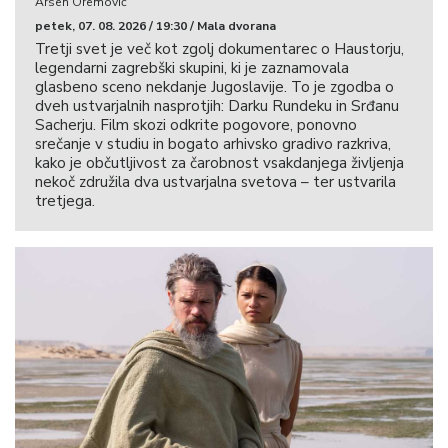
Arsen Oremović
petek, 07. 08. 2026 / 19:30 / Mala dvorana
Tretji svet je več kot zgolj dokumentarec o Haustorju,
legendarni zagrebški skupini, ki je zaznamovala
glasbeno sceno nekdanje Jugoslavije. To je zgodba o
dveh ustvarjalnih nasprotjih: Darku Rundeku in Srđanu
Sacherju. Film skozi odkrite pogovore, ponovno
srečanje v studiu in bogato arhivsko gradivo razkriva,
kako je občutljivost za čarobnost vsakdanjega življenja
nekoč združila dva ustvarjalna svetova – ter ustvarila
tretjega.