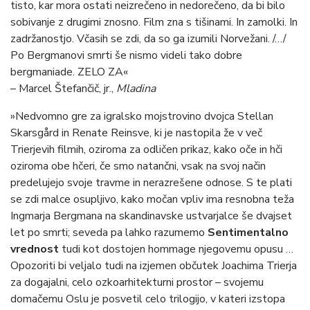
tisto, kar mora ostati neizrečeno in nedorečeno, da bi bilo
sobivanje z drugimi znosno. Film zna s tišinami. In zamolki. In
zadržanostjo. Včasih se zdi, da so ga izumili Norvežani. /…/
Po Bergmanovi smrti še nismo videli tako dobre
bergmaniade. ZELO ZA«
– Marcel Štefančič, jr.,
Mladina
»Nedvomno gre za igralsko mojstrovino dvojca Stellan
Skarsgård in Renate Reinsve, ki je nastopila že v več
Trierjevih filmih, oziroma za odličen prikaz, kako oče in hči
oziroma obe hčeri, če smo natančni, vsak na svoj način
predelujejo svoje travme in nerazrešene odnose. S te plati
se zdi malce osupljivo, kako močan vpliv ima resnobna teža
Ingmarja Bergmana na skandinavske ustvarjalce še dvajset
let po smrti; seveda pa lahko razumemo
Sentimentalno
vrednost
tudi kot dostojen hommage njegovemu opusu …
Opozoriti bi veljalo tudi na izjemen občutek Joachima Trierja
za dogajalni, celo ozkoarhitekturni prostor – svojemu
domačemu Oslu je posvetil celo trilogijo, v kateri izstopa