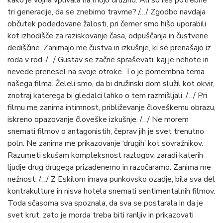
kako je vojna vplivala na mojo družino. Ali so res potrebne
tri generacije, da se znebimo travme? /…/ Zgodbo navdaja
občutek podedovane žalosti, pri čemer smo hišo uporabili
kot izhodišče za raziskovanje časa, odpuščanja in čustvene
dediščine. Zanimajo me čustva in izkušnje, ki se prenašajo iz
roda v rod. /…/ Gustav se začne spraševati, kaj je nehote in
nevede prenesel na svoje otroke. To je pomembna tema
našega filma. Želeli smo, da bi družinski dom služil kot okvir,
znotraj katerega bi gledalci lahko o tem razmišljali. /…/ Pri
filmu me zanima intimnost, približevanje človeškemu obrazu,
iskreno opazovanje človeške izkušnje. /…/ Ne morem
snemati filmov o antagonistih, čeprav jih je svet trenutno
poln. Ne zanima me prikazovanje ‘drugih’ kot sovražnikov.
Razumeti skušam kompleksnost razlogov, zaradi katerih
ljudje drug drugega prizadenemo in razočaramo. Zanima me
nežnost. /…/ Z Eskilom imava punkovsko ozadje; bila sva del
kontrakulture in nisva hotela snemati sentimentalnih filmov.
Toda sčasoma sva spoznala, da sva se postarala in da je
svet krut, zato je morda treba biti ranljiv in prikazovati