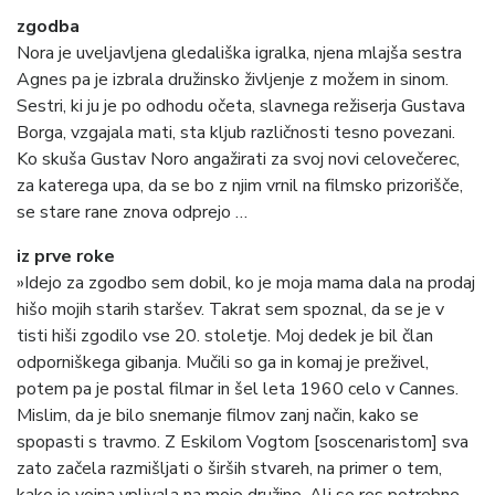
zgodba
Nora je uveljavljena gledališka igralka, njena mlajša sestra
Agnes pa je izbrala družinsko življenje z možem in sinom.
Sestri, ki ju je po odhodu očeta, slavnega režiserja Gustava
Borga, vzgajala mati, sta kljub različnosti tesno povezani.
Ko skuša Gustav Noro angažirati za svoj novi celovečerec,
za katerega upa, da se bo z njim vrnil na filmsko prizorišče,
se stare rane znova odprejo …
iz prve roke
»Idejo za zgodbo sem dobil, ko je moja mama dala na prodaj
hišo mojih starih staršev. Takrat sem spoznal, da se je v
tisti hiši zgodilo vse 20. stoletje. Moj dedek je bil član
odporniškega gibanja. Mučili so ga in komaj je preživel,
potem pa je postal filmar in šel leta 1960 celo v Cannes.
Mislim, da je bilo snemanje filmov zanj način, kako se
spopasti s travmo. Z Eskilom Vogtom [soscenaristom] sva
zato začela razmišljati o širših stvareh, na primer o tem,