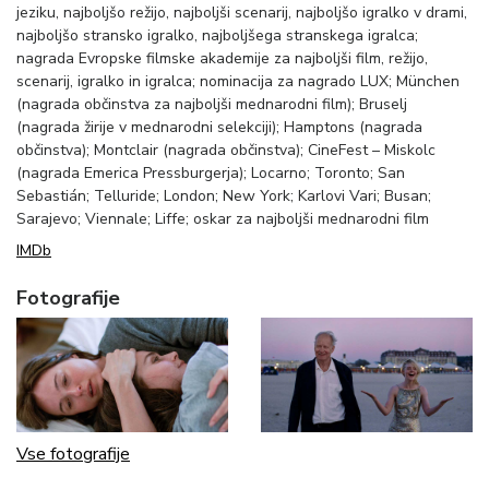
jeziku, najboljšo režijo, najboljši scenarij, najboljšo igralko v drami,
najboljšo stransko igralko, najboljšega stranskega igralca;
nagrada Evropske filmske akademije za najboljši film, režijo,
scenarij, igralko in igralca; nominacija za nagrado LUX; München
(nagrada občinstva za najboljši mednarodni film); Bruselj
(nagrada žirije v mednarodni selekciji); Hamptons (nagrada
občinstva); Montclair (nagrada občinstva); CineFest – Miskolc
(nagrada Emerica Pressburgerja); Locarno; Toronto; San
Sebastián; Telluride; London; New York; Karlovi Vari; Busan;
Sarajevo; Viennale; Liffe; oskar za najboljši mednarodni film
IMDb
Fotografije
Vse fotografije