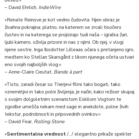
besed.«
– David Ehrlich,
IndieWire
»Renate Reinsve je kot vedno čudovita. Njen obraz je
živahna pokrajina; platno, na katerem se zrcali tisočero
čustev in na katerega se projicirajo tudi naša – igralka žari,
ljubi kamero, oživlja prizore in nas z njimi. Ob njej, v vlogi
njene sestre, Inga Ibsdotter Lilleaas očara s pretanjeno igro,
medtem ko Stellan Skarsgård z likom njunega očeta ustvari
eno svojih najboljših vlog.«
–
Anne-Claire Cieutat,
Bande à part
»Tisto, zaradi česar so Trierjevi filmi tako bogati, tako
vznemirljivi in tako polni življenja, je način, kako režiser skupaj
s svojim dolgoletnim scenaristom Eskilom Vogtom te
zgodbe umešča nekam med sage in anekdote, polne živih
tekstur, podrobnosti in pripovednih ovinkov.«
– David Fear,
Rolling Stone
»
Sentimentalna vrednost
/…/ elegantno prikaže spekter