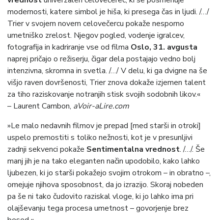
vrednost
univerzalen celovečerec, ki se posmehuje
modernosti, katere simbol je hiša, ki presega čas in ljudi. /…/
Trier v svojem novem celovečercu pokaže nesporno
umetniško zrelost. Njegov pogled, vodenje igralcev,
fotografija in kadriranje vse od filma
Oslo, 31. avgusta
naprej pričajo o režiserju, čigar dela postajajo vedno bolj
intenzivna, skromna in svetla. /…/ V delu, ki ga dvigne na še
višjo raven dovršenosti, Trier znova dokaže izjemen talent
za tiho raziskovanje notranjih stisk svojih sodobnih likov.«
–
Laurent Cambon,
aVoir-aLire.com
»Le malo nedavnih filmov je prepad [med starši in otroki]
uspelo premostiti s toliko nežnosti, kot je v presunljivi
zadnji sekvenci pokaže
Sentimentalna vrednost
. /…/. Še
manj jih je na tako eleganten način upodobilo, kako lahko
ljubezen, ki jo starši pokažejo svojim otrokom – in obratno –,
omejuje njihova sposobnost, da jo izrazijo. Skoraj nobeden
pa še ni tako čudovito raziskal vloge, ki jo lahko ima pri
olajševanju tega procesa umetnost – govorjenje brez