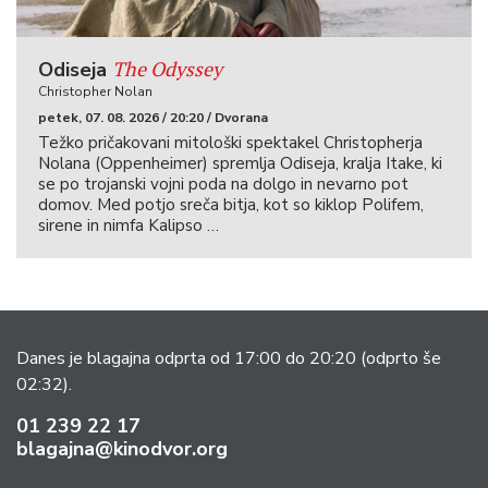
The Odyssey
Odiseja
Christopher Nolan
petek, 07. 08. 2026 / 20:20 / Dvorana
Težko pričakovani mitološki spektakel Christopherja
Nolana (Oppenheimer) spremlja Odiseja, kralja Itake, ki
se po trojanski vojni poda na dolgo in nevarno pot
domov. Med potjo sreča bitja, kot so kiklop Polifem,
sirene in nimfa Kalipso …
Danes je blagajna odprta od 17:00 do 20:20
(odprto še
02:32).
01 239 22 17
blagajna@kinodvor.org