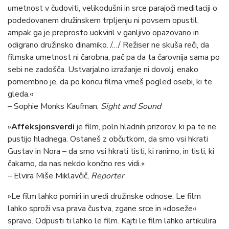
umetnost v čudoviti, velikodušni in srce parajoči meditaciji o
podedovanem družinskem trpljenju ni povsem opustil,
ampak ga je preprosto uokviril v ganljivo opazovano in
odigrano družinsko dinamiko. /…/ Režiser ne skuša reči, da
filmska umetnost ni čarobna, pač pa da ta čarovnija sama po
sebi ne zadošča. Ustvarjalno izražanje ni dovolj, enako
pomembno je, da po koncu filma vrneš pogled osebi, ki te
gleda.«
– Sophie Monks Kaufman,
Sight and Sound
»
Affeksjonsverdi
je film, poln hladnih prizorov, ki pa te ne
pustijo hladnega. Ostaneš z občutkom, da smo vsi hkrati
Gustav in Nora – da smo vsi hkrati tisti, ki ranimo, in tisti, ki
čakamo, da nas nekdo končno res vidi.«
– Elvira Miše Miklavčič,
Reporter
»Le film lahko pomiri in uredi družinske odnose. Le film
lahko sproži vsa prava čustva, zgane srce in »doseže«
spravo. Odpusti ti lahko le film. Kajti le film lahko artikulira