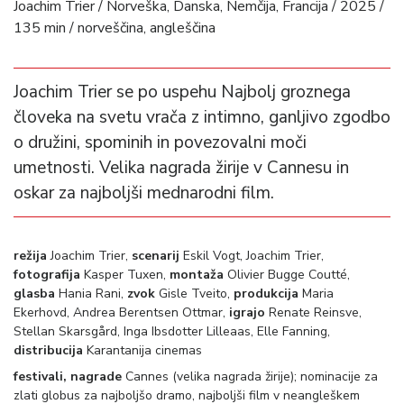
Joachim Trier / Norveška, Danska, Nemčija, Francija / 2025 /
135 min / norveščina, angleščina
Joachim Trier se po uspehu Najbolj groznega
človeka na svetu vrača z intimno, ganljivo zgodbo
o družini, spominih in povezovalni moči
umetnosti. Velika nagrada žirije v Cannesu in
oskar za najboljši mednarodni film.
režija
Joachim
Trier,
scenarij
Eskil Vogt, Joachim
Trier,
fotografija
Kasper Tuxen,
montaža
Olivier Bugge Coutté,
glasba
Hania Rani,
zvok
Gisle Tveito,
produkcija
Maria
Ekerhovd, Andrea Berentsen Ottmar,
igrajo
Renate Reinsve,
Stellan Skarsgård, Inga Ibsdotter Lilleaas, Elle Fanning,
distribucija
Karantanija cinemas
festivali, nagrade
Cannes (velika nagrada žirije); nominacije za
zlati globus za najboljšo dramo, najboljši film v neangleškem