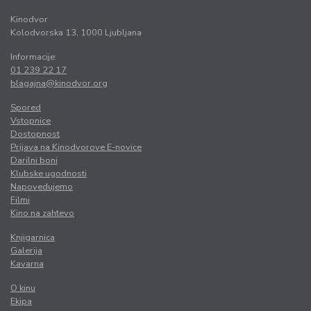
Kinodvor
Kolodvorska 13, 1000 Ljubljana
Informacije:
01 239 22 17
blagajna@kinodvor.org
Spored
Vstopnice
Dostopnost
Prijava na Kinodvorove E-novice
Darilni boni
Klubske ugodnosti
Napovedujemo
Filmi
Kino na zahtevo
Knjigarnica
Galerija
Kavarna
O kinu
Ekipa