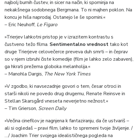
najbolj burnih čustev, in sicer na način, ki spominja na
nekakšnega sodobnega Bergmana. To ni majhen poklon. Na
koncu je hiša naprodaj. Ostanejo le še spomini.«
–
Eric Neuhoff,
Le Figaro
»Trierjev lahkotni pristop je v izrazitem kontrastu s
čustveno težo filma.
Sentimentalno vrednost
tako kot
druge Trierjeve celovečerce preveva duh smrti – in čeprav
so v njem izbruhi čiste komedije (film je lahko zelo zabaven),
ga hkrati prežema globoka melanholija.«
– Manohla Dargis,
The New York Times
»V zgodbo, ki navsezadnje govori o tem, česar otroci in
starši nikoli ne povedo drug drugemu, Renate Reinsve in
Stellan Skarsgård vneseta neverjetno nežnost.«
– Tim Grierson,
Screen Daily
»Večina cinefilov je nagnjena k fantaziranju, da če ustvariš –
ali si ogledaš – pravi film, lahko to spremeni tvoje življenje. /
…/ Joachim Trier svojega idealističnega pogleda na