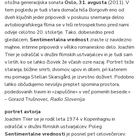
otožna generacijska sonata
Oslo, 31. avgusta
(2011). V
tem pogledu je tudi stara domača hiša Borgovih eno od
dveh ključnih jeder pripovedi: v poskusu snemanja delno
avtobiografskega filma se v hiši retrospektivno pred nami
odvije celotno 20. stoletje. Tako, dobesedno pred
gledalcem,
Sentimentalna vrednost
zraste iz navidezno
majhne, intimne pripovedi v vêliko romaneskno delo. Joachim
Trier je odraščal v družini filmskih ustvarjalcev in je tudi sam
v letih, ko se lahko človek že včasih ozre nazaj. Portret teže
staranja, bližine smrti, dvomov, upov in dilem, pri katerem
mu pomaga Stellan Skarsgård, je izvrstno doživet. Podobno
lahko občudujemo nevsiljiv preplet spomina prostora,
podedovanih travm in »zapuščine« v več pomenih besede.«
– Gorazd Trušnovec,
Radio Slovenija
portret avtorja
Joachim Trier se je rodil leta 1974 v Kopenhagnu in
odraščal v družini filmskih ustvarjalcev. Poleg
Sentimentalne vrednosti
je posnel pet celovečercev: