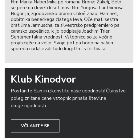
film Marka Naberšnika po romanu Bronje Žakelj, Belo
se pere na devetdeset, novi film Yorgosa Lanthimosa,
Bugonija, zgodovinsko dramo Chloé Zhao, Hamnet,
dobitnika beneškega zlatega leva, Oče mati sestra
brat Jima Jarmuscha, za silvestrsko predpremiero pa
cannsko uspešnico, ki jo podpisuje Joachim Trier,
Sentimentalna vrednost. Vstopnice so za večino
projekcij že na voljo. Svojo pot pa bodo na našem
sporedu nadaljevali tudi drugi filmi s festivala …
Klub Kinodvor
Postanite član in izkoristite naše ugodnosti! Članstvo
poleg znižane cene vstopnic prinaša številne
druge ugodnosti.
VČLANITE SE