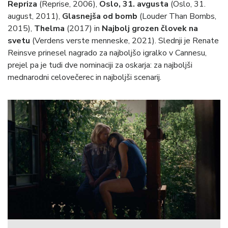
Repriza
(Reprise, 2006),
Oslo, 31. avgusta
(Oslo, 31.
august, 2011),
Glasnejša od bomb
(Louder Than Bombs,
2015),
Thelma
(2017) in
Najbolj grozen človek na
svetu
(Verdens verste menneske, 2021). Slednji je Renate
Reinsve prinesel nagrado za najboljšo igralko v Cannesu,
prejel pa je tudi dve nominaciji za oskarja: za najboljši
mednarodni celovečerec in najboljši scenarij.