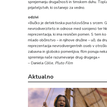
sprejemanju drugačnosti in timskem duhu. Topla
prijateljstvih, ki ostanejo za vedno.
odzivi
»Bučko je detektivska pustolovščina s srcem. Gr
nevrodiverziteto in odnose med sorojenci ter hkr
reprezentacija, ki ima resničen pomen. S tem ko v 
mlado občinstvo – in njihove družine – uči, da d
reprezentacija nevrodivergentnih oseb v otroškem
zabavna in globoko pomenljiva, film ponuja nek
spreminja naše razumevanje drug drugega.«
– Daniela Cölle,
Pluto Film
Aktualno