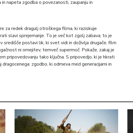
 in napeta zgodba o povezanosti, zaupanju in
e za redek dragulj otroškega filma, ki raziskuje
ati slavi sprejemanje. To je več kot zgolj zabava; to je
središče postavi lik, ki svet vidi in doživlja drugače, film
rugačnost ni omejitev, temveč supermoč. Pokaže, zakaj je
 pripovedovanju tako ključna. S pripovedjo, ki je hkrati
aj dragocenega: zgodbo, ki odmeva med generacijami in