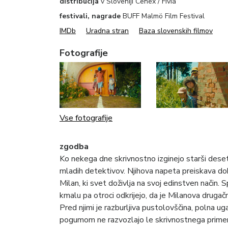
distribucija
v Sloveniji Cenex / Fivia
festivali, nagrade
BUFF Malmö Film Festival
IMDb
Uradna stran
Baza slovenskih filmov
Fotografije
Vse fotografije
zgodba
Ko nekega dne skrivnostno izginejo starši dese
mladih detektivov. Njihova napeta preiskava dobi
Milan, ki svet doživlja na svoj edinstven način. S
kmalu pa otroci odkrijejo, da je Milanova drugač
Pred njimi je razburljiva pustolovščina, polna u
pogumom ne razvozlajo le skrivnostnega primera