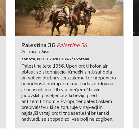
Palestine 36
Palestina 36
Annemarie Jacir
sobota, 08. 08. 2026 / 18:45 / Dvorana
Palestina leta 1936. Upori proti kolonialni
oblast se stopnjujejo. Kmečki sin Jusuf dela
pri vplivni družini v Jeruzalemu ter hrepeni po
prihodnosti onkraj nemirov. Toda zgodovina
je neusmiljena. Ob vse večjem številu
judovskih priseljencev, ki bežijo pred
antisemitizmom v Evropi, ter palestinskem
prebivalstvu, ki se združuje v največji in
najdaljši vstaji proti tridesetletni britanski
nadvladi, se spopad zdi vse bolj neizogiben.