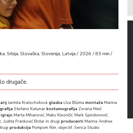
Srbija, Slovaška, Slovenija, Latvija / 2026 / 83 min /
alo drugače.
arij
Jarmila Kratochvílová
glasba
Līva Blūma
montaža
Marina
grafija
Stefano Katunar
kostumografija
Zorana Meić
a
igrajo
Marta Mihanović, Maks Kleončić, Mark Spiridonović,
, Judita Franković Brdar in drugi
producenti
Marina Andree
drugi
produkcija
Pompom film, objectif, Senca Studio