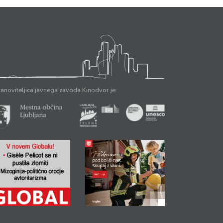
anoviteljica javnega zavoda Kinodvor je: