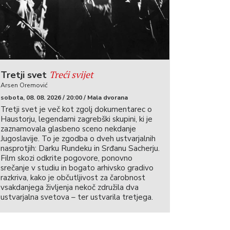
Treći svijet
Tretji svet
Arsen Oremović
sobota, 08. 08. 2026 / 20:00 / Mala dvorana
Tretji svet je več kot zgolj dokumentarec o
Haustorju, legendarni zagrebški skupini, ki je
zaznamovala glasbeno sceno nekdanje
Jugoslavije. To je zgodba o dveh ustvarjalnih
nasprotjih: Darku Rundeku in Srđanu Sacherju.
Film skozi odkrite pogovore, ponovno
srečanje v studiu in bogato arhivsko gradivo
razkriva, kako je občutljivost za čarobnost
vsakdanjega življenja nekoč združila dva
ustvarjalna svetova – ter ustvarila tretjega.