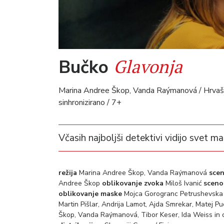
Glavonja
Bučko
Marina Andree Škop, Vanda Raýmanová / Hrvaška, 
sinhronizirano / 7+
Včasih najboljši detektivi vidijo svet m
režija
Marina Andree Škop, Vanda Raýmanová
scen
Andree Škop
oblikovanje zvoka
Miloš Ivanić
sceno
oblikovanje maske
Mojca Gorogranc Petrushevsk
Martin Pišlar, Andrija Lamot, Ajda Smrekar, Matej Puc
Škop, Vanda Raýmanová, Tibor Keser, Ida Weiss in 