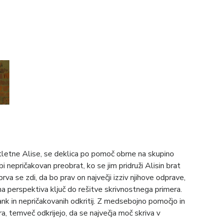
tletne Alise, se deklica po pomoč obrne na skupino
 nepričakovan preobrat, ko se jim pridruži Alisin brat
prva se zdi, da bo prav on največji izziv njihove odprave,
na perspektiva ključ do rešitve skrivnostnega primera.
gank in nepričakovanih odkritij. Z medsebojno pomočjo in
, temveč odkrijejo, da se največja moč skriva v