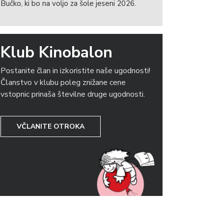
Bučko, ki bo na voljo za šole jeseni 2026.
Klub Kinobalon
Postanite član in izkoristite naše ugodnosti!
Članstvo v klubu poleg znižane cene
vstopnic prinaša številne druge ugodnosti.
VČLANITE OTROKA