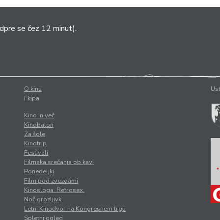
dpre se čez 12 minut).
O kinu
Ust
Ekipa
Kino in več
Kinobalon
Za šole
Kinotrip
Festivali
Filmska srečanja ob kavi
Ponedeljki
Film pod zvezdami
Kinosloga. Retrosex.
Noč grozljivk
Letni Kinodvor na Kongresnem trgu
Spletni ogled