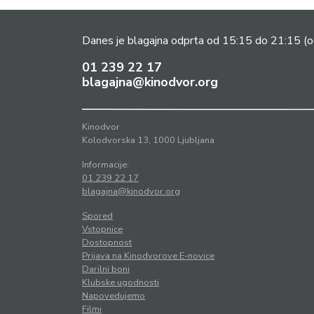
Danes je blagajna odprta od 15:15 do 21:15
(o
01 239 22 17
blagajna@kinodvor.org
Kinodvor
Kolodvorska 13, 1000 Ljubljana
Informacije:
01 239 22 17
blagajna@kinodvor.org
Spored
Vstopnice
Dostopnost
Prijava na Kinodvorove E-novice
Darilni boni
Klubske ugodnosti
Napovedujemo
Filmi