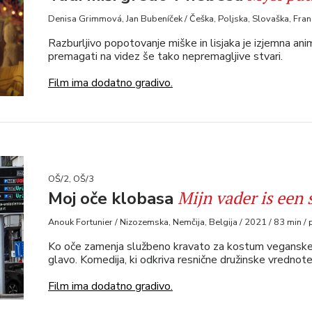
Denisa Grimmová, Jan Bubeníček / Češka, Poljska, Slovaška, Franci
Razburljivo popotovanje miške in lisjaka je izjemna ani
premagati na videz še tako nepremagljive stvari.
Film ima dodatno gradivo.
OŠ/2, OŠ/3
Mijn vader is een 
Moj oče klobasa
Anouk Fortunier / Nizozemska, Nemčija, Belgija / 2021 / 83 min / 
Ko oče zamenja službeno kravato za kostum veganske k
glavo. Komedija, ki odkriva resnične družinske vrednote
Film ima dodatno gradivo.