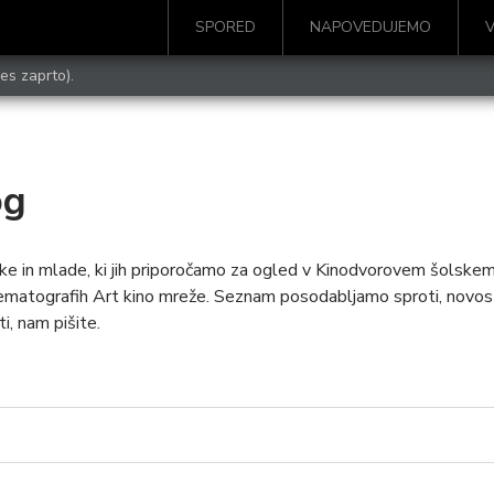
SPORED
NAPOVEDUJEMO
es zaprto).
og
ke in mlade, ki jih priporočamo za ogled v Kinodvorovem šolskem 
kinematografih Art kino mreže. Seznam posodabljamo sproti, novos
i, nam pišite.