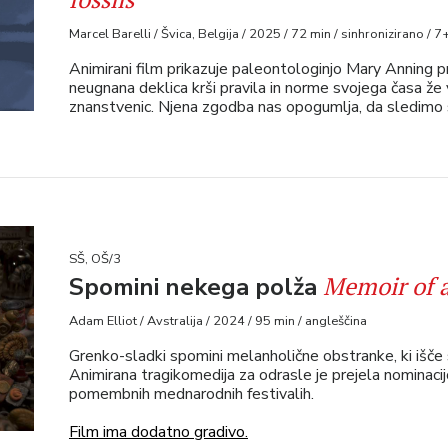
Marcel Barelli / Švica, Belgija / 2025 / 72 min / sinhronizirano / 7
Animirani film prikazuje paleontologinjo Mary Anning pr
neugnana deklica krši pravila in norme svojega časa že
znanstvenic. Njena zgodba nas opogumlja, da sledimo 
SŠ, OŠ/3
Memoir of a
Spomini nekega polža
Adam Elliot / Avstralija / 2024 / 95 min / angleščina
Grenko-sladki spomini melanholične obstranke, ki išče 
Animirana tragikomedija za odrasle je prejela nominacij
pomembnih mednarodnih festivalih.
Film ima dodatno gradivo.