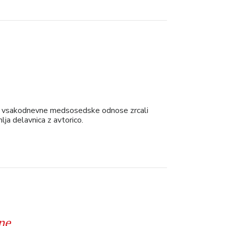
skozi vsakodnevne medsosedske odnose zrcali
ja delavnica z avtorico.
ne