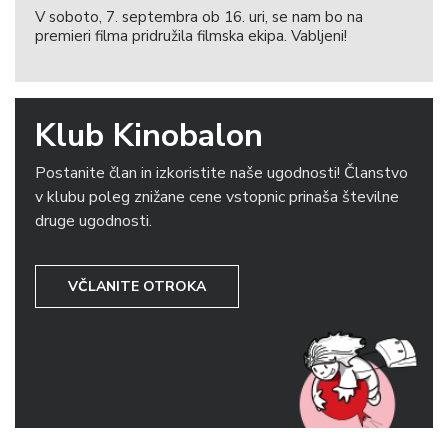
V soboto, 7. septembra ob 16. uri, se nam bo na
premieri filma pridružila filmska ekipa. Vabljeni!
Klub Kinobalon
Postanite član in izkoristite naše ugodnosti! Članstvo
v klubu poleg znižane cene vstopnic prinaša številne
druge ugodnosti.
VČLANITE OTROKA