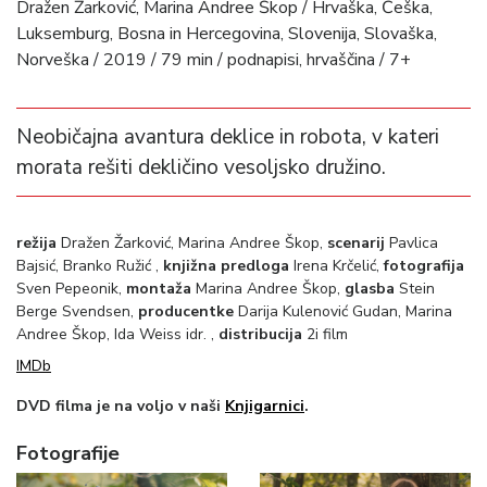
Dražen Žarković, Marina Andree Škop / Hrvaška, Češka,
Luksemburg, Bosna in Hercegovina, Slovenija, Slovaška,
Norveška / 2019 / 79 min / podnapisi, hrvaščina / 7+
Neobičajna avantura deklice in robota, v kateri
morata rešiti dekličino vesoljsko družino.
režija
Dražen Žarković, Marina Andree Škop,
scenarij
Pavlica
Bajsić, Branko Ružić ,
knjižna predloga
Irena Krčelić,
fotografija
Sven Pepeonik,
montaža
Marina Andree Škop,
glasba
Stein
Berge Svendsen,
producentke
Darija Kulenović Gudan, Marina
Andree Škop, Ida Weiss idr. ,
distribucija
2i film
IMDb
DVD filma je na voljo v naši
Knjigarnici
.
Fotografije