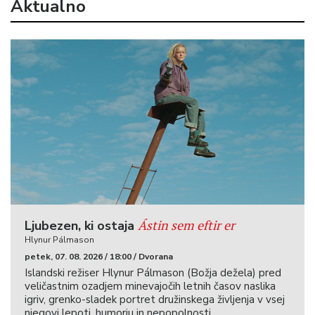
Aktualno
Ástin sem eftir er
Ljubezen, ki ostaja
Hlynur Pálmason
petek, 07. 08. 2026 / 18:00 / Dvorana
Islandski režiser Hlynur Pálmason (Božja dežela) pred
veličastnim ozadjem minevajočih letnih časov naslika
igriv, grenko-sladek portret družinskega življenja v vsej
njegovi lepoti, humorju in nepopolnosti.