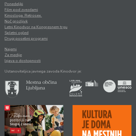
Ponedeljki
Film pod zvezdami
Kinosloga. Retrosex.
Noč grozljivk
Letni Kinodvor na Kongresnem trgu
Spletni ogled
Drugi posebni programi
Najemi
Za medije
Izjava o dostopnosti
Ustanoviteljica javnega zavoda Kinodvor je: