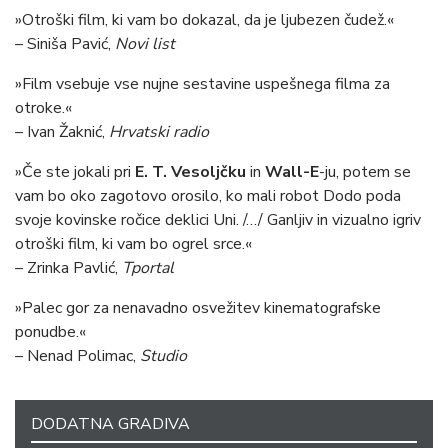
»Otroški film, ki vam bo dokazal, da je ljubezen čudež.«
– Siniša Pavić,
Novi list
»Film vsebuje vse nujne sestavine uspešnega filma za
otroke.«
– Ivan Žaknić,
Hrvatski radio
»Če ste jokali pri
E. T. Vesoljčku
in
Wall-E
-ju, potem se
vam bo oko zagotovo orosilo, ko mali robot Dodo poda
svoje kovinske ročice deklici Uni. /…/ Ganljiv in vizualno igriv
otroški film, ki vam bo ogrel srce.«
– Zrinka Pavlić,
Tportal
»Palec gor za nenavadno osvežitev kinematografske
ponudbe.«
– Nenad Polimac,
Studio
DODATNA GRADIVA