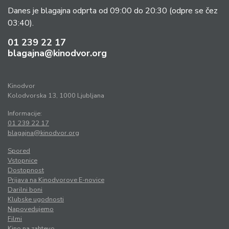
Danes je blagajna odprta od 09:00 do 20:30
(odpre se čez
03:40).
01 239 22 17
blagajna@kinodvor.org
Kinodvor
Kolodvorska 13, 1000 Ljubljana
Informacije:
01 239 22 17
blagajna@kinodvor.org
Spored
Vstopnice
Dostopnost
Prijava na Kinodvorove E-novice
Darilni boni
Klubske ugodnosti
Napovedujemo
Filmi
Kino na zahtevo