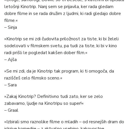
letošnji Kinotrip. Nanj sem se prijavila, ker rada gledam
dobre filme in se rada družim z ljudmi, ki radi gledajo dobre
filme.«
– Sinja
»Kinotrip se mi zdi čudovita priložnost za tiste, ki bi želeli
sodelovati v filmskem svetu, pa tudi za tiste, ki bi v kino
radi prišli le pogledat kakšen dober film.«
– Ajša
»Se mi zdi, da je Kinotrip tak program, ki ti omogoča, da
raziščeš celo filmsko sceno.«
– Sara
»Zakaj Kinotrip? Definitivno tudi zato, ker se zelo
zabavamo, ljudje na Kinotripu so super!«
– Graal
»Izbirali smo raznolike filme o mladih – od resnejših dram do
iskrive komedije – z aktualno vsebino, kakovostne