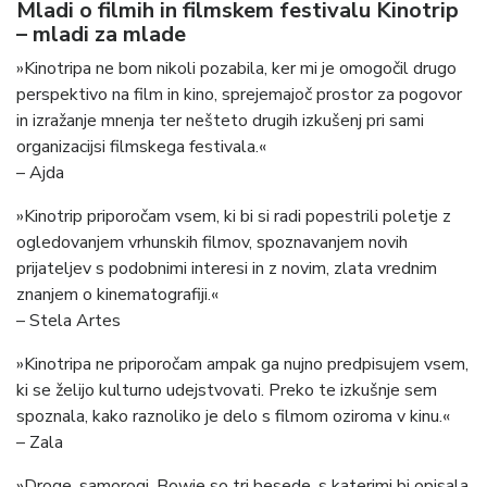
Mladi o filmih in filmskem festivalu Kinotrip
– mladi za mlade
»Kinotripa ne bom nikoli pozabila, ker mi je omogočil drugo
perspektivo na film in kino, sprejemajoč prostor za pogovor
in izražanje mnenja ter nešteto drugih izkušenj pri sami
organizacijsi filmskega festivala.«
– Ajda
»Kinotrip priporočam vsem, ki bi si radi popestrili poletje z
ogledovanjem vrhunskih filmov, spoznavanjem novih
prijateljev s podobnimi interesi in z novim, zlata vrednim
znanjem o kinematografiji.«
– Stela Artes
»Kinotripa ne priporočam ampak ga nujno predpisujem vsem,
ki se želijo kulturno udejstvovati. Preko te izkušnje sem
spoznala, kako raznoliko je delo s filmom oziroma v kinu.«
– Zala
»Droge, samorogi, Bowie so tri besede, s katerimi bi opisala