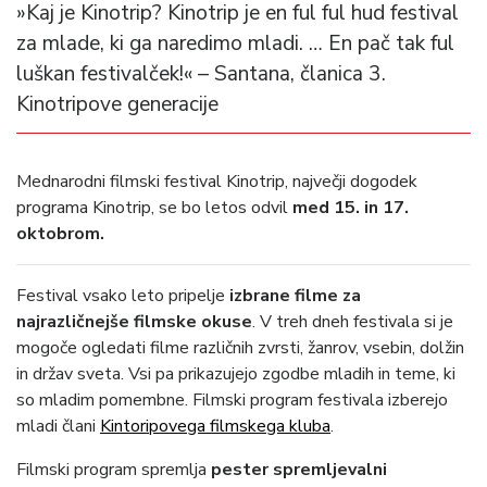
»Kaj je Kinotrip? Kinotrip je en ful ful hud festival
za mlade, ki ga naredimo mladi. … En pač tak ful
luškan festivalček!« – Santana, članica 3.
Kinotripove generacije
Mednarodni filmski festival Kinotrip, največji dogodek
programa Kinotrip, se bo letos odvil
med 15. in 17.
oktobrom.
Festival vsako leto pripelje
izbrane filme za
najrazličnejše filmske okuse
. V treh dneh festivala si je
mogoče ogledati filme različnih zvrsti, žanrov, vsebin, dolžin
in držav sveta. Vsi pa prikazujejo zgodbe mladih in teme, ki
so mladim pomembne. Filmski program festivala izberejo
mladi člani
Kintoripovega filmskega kluba
.
Filmski program spremlja
pester spremljevalni