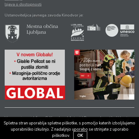
Izjava o dostopnosti
Ustanoviteljica javnega zavoda Kinodvor je:
Vse pravice pridržane © Kinodvor |
Avtorji
|
Pravno obvestilo
|
Varstvo
Spletna stran uporablja spletne piškotke, s pomočjo katerih izboljšujemo
osebnih podatkov
uporabniško izkušnjo. Z nadaljnjo uporabo se strinjate z uporabo
piškotkov.
OK