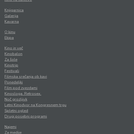
Knjigarnica
Galerija
Kavarna
O kinu
Ekipa
Kino in več
Kinobalon
Za šole
Kinotrip
Festivali
Filmska srečanja ob kavi
Ponedeljki
Film pod zvezdami
Kinosloga. Retrosex.
Noč grozljivk
Letni Kinodvor na Kongresnem trgu
Spletni ogled
Drugi posebni programi
Najemi
Za medije