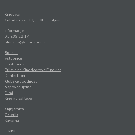
Kinodvor
Kolodvorska 13, 1000 Ljubljana
Informacije:
01 239 22 17
blagajna@kinodvor.org
Spored
Vstopnice
Dostopnost
Prijava na Kinodvorove E-novice
Darilni boni
Klubske ugodnosti
Napovedujemo
Filmi
Kino na zahtevo
Knjigarnica
Galerija
Kavarna
O kinu