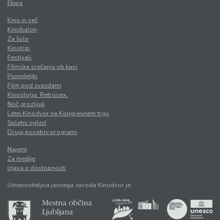
Ekipa
Kino in več
Kinobalon
Za šole
Kinotrip
Festivali
Filmska srečanja ob kavi
Ponedeljki
Film pod zvezdami
Kinosloga. Retrosex.
Noč grozljivk
Letni Kinodvor na Kongresnem trgu
Spletni ogled
Drugi posebni programi
Najemi
Za medije
Izjava o dostopnosti
Ustanoviteljica javnega zavoda Kinodvor je: