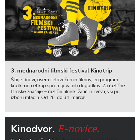
3. mednarodni filmski festival Kinotrip
Štirje dnevi, osem celovečernih filmov, en program
kratkih in cel kup spremljevalnih dogodkov. Za različne
filmske značaje ~ različni filmski žanri in zvrsti, vsi po
izboru mladih. Od 28. do 31. marca!
E-novice.
Kinodvor.