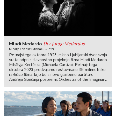
Der junge Medardus
Mladi Medardo
Mihály Kertész (Michael Curtiz)
Petnajstega oktobra 1923 je kino Ljubljanski dvor svoja
vrata odprl s slavnostno projekcijo filma Mladi Medardo
Mihályja Kertésza (Michaela Curtiza). Petnajstega
oktobra 2023 predvajamo restavrirano 35-milimetrsko
različico filma, ki jo bo z novo glasbeno partituro
Andreja Goričarja pospremil Orchestra of the Imaginary.