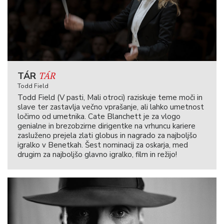
TÁR
TÁR
Todd Field
Todd Field (V pasti, Mali otroci) raziskuje teme moči in
slave ter zastavlja večno vprašanje, ali lahko umetnost
ločimo od umetnika. Cate Blanchett je za vlogo
genialne in brezobzirne dirigentke na vrhuncu kariere
zasluženo prejela zlati globus in nagrado za najboljšo
igralko v Benetkah. Šest nominacij za oskarja, med
drugim za najboljšo glavno igralko, film in režijo!