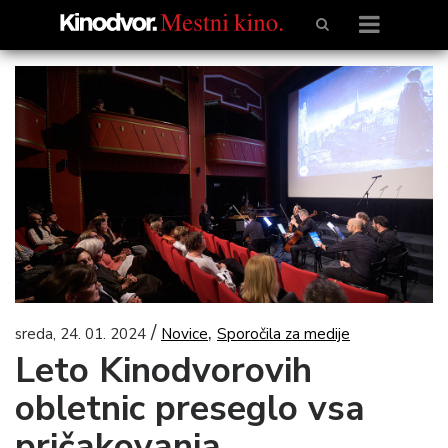
/
,
sreda, 24. 01. 2024
Novice
Sporočila za medije
Leto Kinodvorovih
obletnic preseglo vsa
pričakovanja