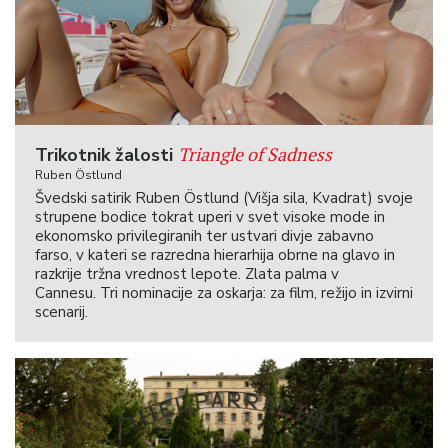
Triangle of Sadness
Trikotnik žalosti
Ruben Östlund
Švedski satirik Ruben Östlund (Višja sila, Kvadrat) svoje
strupene bodice tokrat uperi v svet visoke mode in
ekonomsko privilegiranih ter ustvari divje zabavno
farso, v kateri se razredna hierarhija obrne na glavo in
razkrije tržna vrednost lepote. Zlata palma v
Cannesu. Tri nominacije za oskarja: za film, režijo in izvirni
scenarij.