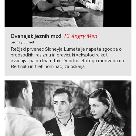
12 Angry Men
Dvanajst jeznih mož
Sidney Lumet
Režijski prvenec Sidneyja Lumeta je napeta zgodba o
predsodkih, rasizmu in pravici, ki »eksplodira kot
dvanajst palic dinamita«. Dobitnik zlatega medveda na
Berlinalu in treh nominacij za oskarja.