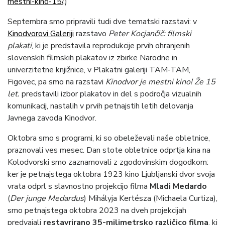
mestni-kino-15/
.)
Septembra smo pripravili tudi dve tematski razstavi: v
Kinodvorovi Galeriji
razstavo
Peter Kocjančič: filmski
plakati
, ki je predstavila reprodukcije prvih ohranjenih
slovenskih filmskih plakatov iz zbirke Narodne in
univerzitetne knjižnice, v Plakatni galeriji TAM-TAM,
Figovec, pa smo na razstavi
Kinodvor je mestni kino! Že 15
let.
predstavili izbor plakatov in del s področja vizualnih
komunikacij, nastalih v prvih petnajstih letih delovanja
Javnega zavoda Kinodvor.
Oktobra smo s programi, ki so obeleževali naše obletnice,
praznovali ves mesec. Dan stote obletnice odprtja kina na
Kolodvorski smo zaznamovali z zgodovinskim dogodkom:
ker je petnajstega oktobra 1923 kino Ljubljanski dvor svoja
vrata odprl s slavnostno projekcijo filma
Mladi Medardo
(
Der junge Medardus
) Mihályja Kertésza (Michaela Curtiza),
smo petnajstega oktobra 2023 na dveh projekcijah
predvajali
restavrirano 35-milimetrsko različico filma
, ki