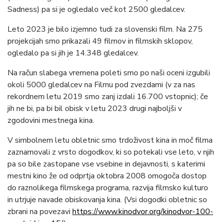
Sadness) pa si je ogledalo več kot 2500 gledalcev.
Leto 2023 je bilo izjemno tudi za slovenski film. Na 275
projekcijah smo prikazali 49 filmov in filmskih sklopov,
ogledalo pa si jih je 14.348 gledalcev.
Na račun slabega vremena poleti smo po naši oceni izgubili
okoli 5000 gledalcev na Filmu pod zvezdami (v za nas
rekordnem letu 2019 smo zanj izdali 16.700 vstopnic); če
jih ne bi, pa bi bil obisk v letu 2023 drugi najboljši v
zgodovini mestnega kina.
V simbolnem letu obletnic smo trdoživost kina in moč filma
zaznamovali z vrsto dogodkov, ki so potekali vse leto, v njih
pa so bile zastopane vse vsebine in dejavnosti, s katerimi
mestni kino že od odprtja oktobra 2008 omogoča dostop
do raznolikega filmskega programa, razvija filmsko kulturo
in utrjuje navade obiskovanja kina. (Vsi dogodki obletnic so
zbrani na povezavi
https://www.kinodvor.org/kinodvor-100-