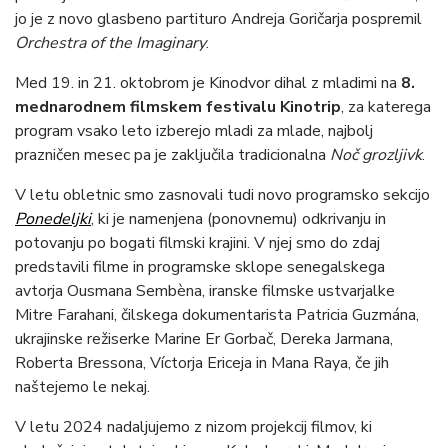
jo je z novo glasbeno partituro Andreja Goričarja pospremil
Orchestra of the Imaginary
.
Med 19. in 21. oktobrom je Kinodvor dihal z mladimi na
8.
mednarodnem filmskem festivalu Kinotrip
, za katerega
program vsako leto izberejo mladi za mlade, najbolj
prazničen mesec pa je zaključila tradicionalna
Noč grozljivk
.
V letu obletnic smo zasnovali tudi novo programsko sekcijo
Ponedeljki
, ki je namenjena (ponovnemu) odkrivanju in
potovanju po bogati filmski krajini. V njej smo do zdaj
predstavili filme in programske sklope senegalskega
avtorja Ousmana Sembèna, iranske filmske ustvarjalke
Mitre Farahani, čilskega dokumentarista Patricia Guzmána,
ukrajinske režiserke Marine Er Gorbač, Dereka Jarmana,
Roberta Bressona, Víctorja Ericeja in Mana Raya, če jih
naštejemo le nekaj.
V letu 2024 nadaljujemo z nizom projekcij filmov, ki