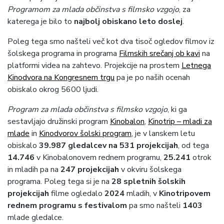
Programom za mlada občinstva s filmsko vzgojo
, za
katerega je bilo to
najbolj obiskano leto doslej
.
Poleg tega smo našteli več kot dva tisoč ogledov filmov iz
šolskega programa in programa
Filmskih srečanj ob kavi
na
platformi videa na zahtevo. Projekcije na prostem
Letnega
Kinodvora na Kongresnem trgu
pa je po naših ocenah
obiskalo okrog 5600 ljudi.
Program za mlada občinstva s filmsko vzgojo
, ki ga
sestavljajo družinski program
Kinobalon
,
Kinotrip – mladi za
mlade
in
Kinodvorov šolski program
, je v lanskem letu
obiskalo
39.987 gledalcev na 531 projekcijah
, od tega
14.746
v Kinobalonovem rednem programu,
25.241
otrok
in mladih pa na
247 projekcijah
v okviru šolskega
programa. Poleg tega si je na
28 spletnih šolskih
projekcijah
filme ogledalo
2024
mladih, v
Kinotripovem
rednem programu s festivalom
pa smo našteli
1403
mlade gledalce.