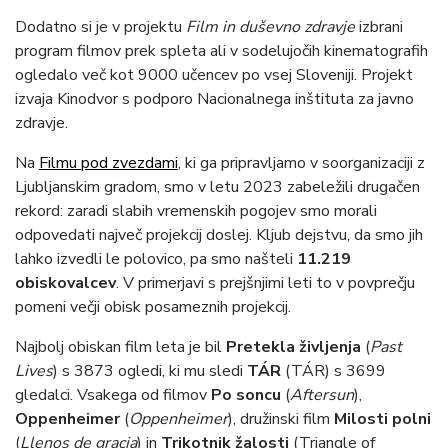
Dodatno si je v projektu
Film in duševno zdravje
izbrani
program filmov prek spleta ali v sodelujočih kinematografih
ogledalo več kot 9000 učencev po vsej Sloveniji. Projekt
izvaja Kinodvor s podporo Nacionalnega inštituta za javno
zdravje.
Na
Filmu pod zvezdami
, ki ga pripravljamo v soorganizaciji z
Ljubljanskim gradom, smo v letu 2023 zabeležili drugačen
rekord: zaradi slabih vremenskih pogojev smo morali
odpovedati največ projekcij doslej. Kljub dejstvu, da smo jih
lahko izvedli le polovico, pa smo našteli
11.219
obiskovalcev
. V primerjavi s prejšnjimi leti to v povprečju
pomeni večji obisk posameznih projekcij.
Najbolj obiskan film leta je bil
Pretekla življenja
(
Past
Lives
) s 3873 ogledi, ki mu sledi
TÁR
(TÁR) s 3699
gledalci. Vsakega od filmov
Po soncu
(
Aftersun
),
Oppenheimer
(
Oppenheimer
), družinski film
Milosti polni
(
Llenos de gracia
) in
Trikotnik žalosti
(Triangle of