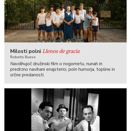
Llenos de gracia
Milosti polni
Roberto Bueso
Navdihujoč družinski film o nogometu, nunah in
predrzno navihani enajsterici, poln humorja, topline in
srčne predanosti.