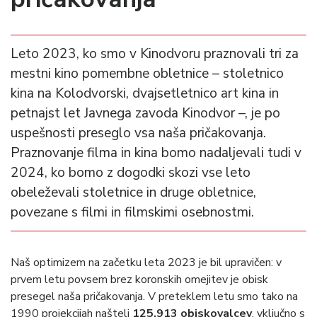
Leto 2023, ko smo v Kinodvoru praznovali tri za
mestni kino pomembne obletnice – stoletnico
kina na Kolodvorski, dvajsetletnico art kina in
petnajst let Javnega zavoda Kinodvor –, je po
uspešnosti preseglo vsa naša pričakovanja.
Praznovanje filma in kina bomo nadaljevali tudi v
2024, ko bomo z dogodki skozi vse leto
obeleževali stoletnice in druge obletnice,
povezane s filmi in filmskimi osebnostmi.
Naš optimizem na začetku leta 2023 je bil upravičen: v
prvem letu povsem brez koronskih omejitev je obisk
presegel naša pričakovanja. V preteklem letu smo tako na
1990 projekcijah našteli
125.913 obiskovalcev
, vključno s