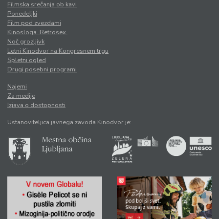
Filmska srečanja ob kavi
Ponedeljki
Film pod zvezdami
Kinosloga. Retrosex.
Noč grozljivk
Letni Kinodvor na Kongresnem trgu
Spletni ogled
Drugi posebni programi
Najemi
Za medije
Izjava o dostopnosti
Ustanoviteljica javnega zavoda Kinodvor je: