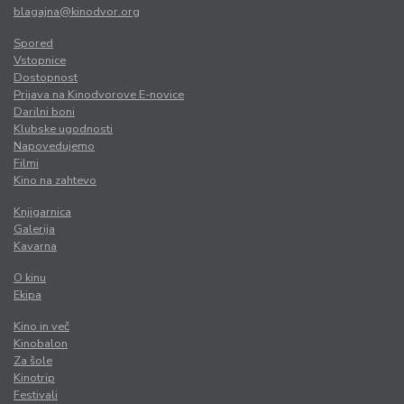
blagajna@kinodvor.org
Spored
Vstopnice
Dostopnost
Prijava na Kinodvorove E-novice
Darilni boni
Klubske ugodnosti
Napovedujemo
Filmi
Kino na zahtevo
Knjigarnica
Galerija
Kavarna
O kinu
Ekipa
Kino in več
Kinobalon
Za šole
Kinotrip
Festivali