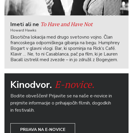
To Have and Have Not
Imeti ali ne
Howard Hawks
Eksotična lokacija med drugo svetovno vojno. Član
francoskega odporniškega gibanja na begu. Humphrey
Bogart v glavni vlogi. Bar, ki spominja na Rick’s Café.
Klavir … Ne, to ni Casablanca, pač pa film, ki je Lauren
Bacall izstrelil med zvezde – in jo združil z Bogeyjem.
E-novice.
Kinodvor.
Bodite obveščeni! Prijavite se na naše e-novice in
prejmite informacije o prihajajočih filmih, dogodkih
in festivalih.
PRIJAVA NA E-NOVICE