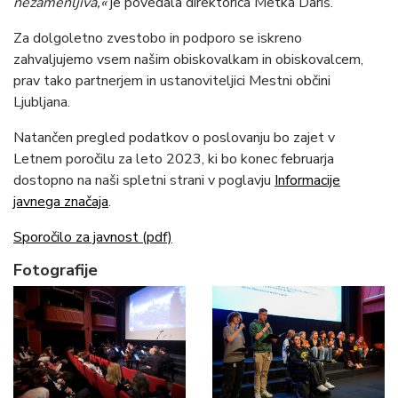
nezamenljiva,«
je povedala direktorica Metka Dariš.
Za dolgoletno zvestobo in podporo se iskreno
zahvaljujemo vsem našim obiskovalkam in obiskovalcem,
prav tako partnerjem in ustanoviteljici Mestni občini
Ljubljana.
Natančen pregled podatkov o poslovanju bo zajet v
Letnem poročilu za leto 2023, ki bo konec februarja
dostopno na naši spletni strani v poglavju
Informacije
javnega značaja
.
Sporočilo za javnost (pdf)
Fotografije