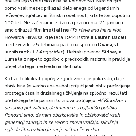
obeležujejo stoletnico kina na Kolodvorski. Med drugim
bomo vsak mesec prikazali delo enega od legendarnih
režiserjev, igralcev in filmskih osebnosti, ki bi letos dopolnili
100 let. Niz začenjamo z dvema prvencema: 21. januarja
smo prikazali film
Imeti ali ne
(
To Have and Have Not
)
Howarda Hawksa, ki je leta 1944 izstrelil
Lauren Bacall
med zvezde, 25. februarja pa bo na sporedu
Dvanajst
jeznih mož
(
12 Angry Men
). Režijski prvenec
Sidneyja
Lumeta
z napeto zgodbo o predsodkih, rasizmu in pravici je
prejel zlatega medveda na Berlinalu.
Kot že tolikokrat poprej v zgodovini se je pokazalo, da je
obisk kina še vedno ena najbolj priljubljenih oblik preživljanja
prostega časa in družabnega življenja na splošno, rezultati
preteklega leta pa nam to znova potrjujejo.
»V Kinodvoru
se lahko pohvalimo, da imamo res najboljšo publiko.
Ponosni smo, da nam obiskovalke in obiskovalci vseh
generacij zaupajo in se vedno znova vračajo. Izkušnja
ogleda filma v kinu je zanje očitno še vedno