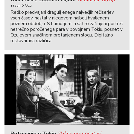
Yasujirō Ozu
Redko predvajani dragulj enega največjih režiserjev
vseh časov, nastal v njegovem najbolj hvaljenem
poznem obdobju. S humorjem in satiro začinjeni portret
nesrečno poročenega para v povojnem Tokiu, posnet v
Ozujevem značilnem pretanjenem slogu. Digitalno
restavrirana različica.
Tokyo monogatari
Potovanje v Tokio