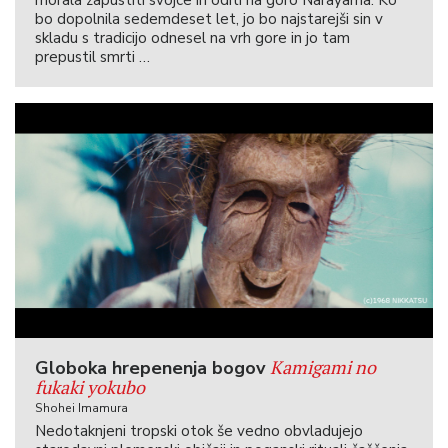
bo dopolnila sedemdeset let, jo bo najstarejši sin v
skladu s tradicijo odnesel na vrh gore in jo tam
prepustil smrti …
Kamigami no
Globoka hrepenenja bogov
fukaki yokubo
Shohei Imamura
Nedotaknjeni tropski otok še vedno obvladujejo