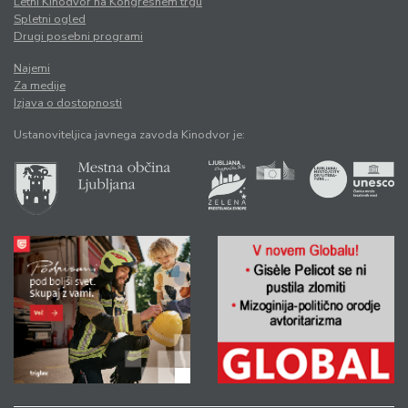
Letni Kinodvor na Kongresnem trgu
Spletni ogled
Drugi posebni programi
Najemi
Za medije
Izjava o dostopnosti
Ustanoviteljica javnega zavoda Kinodvor je: