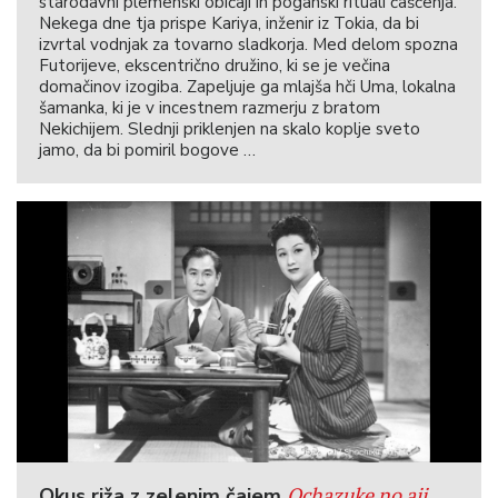
starodavni plemenski običaji in poganski rituali čaščenja.
Nekega dne tja prispe Kariya, inženir iz Tokia, da bi
izvrtal vodnjak za tovarno sladkorja. Med delom spozna
Futorijeve, ekscentrično družino, ki se je večina
domačinov izogiba. Zapeljuje ga mlajša hči Uma, lokalna
šamanka, ki je v incestnem razmerju z bratom
Nekichijem. Slednji priklenjen na skalo koplje sveto
jamo, da bi pomiril bogove …
Ochazuke no aji
Okus riža z zelenim čajem