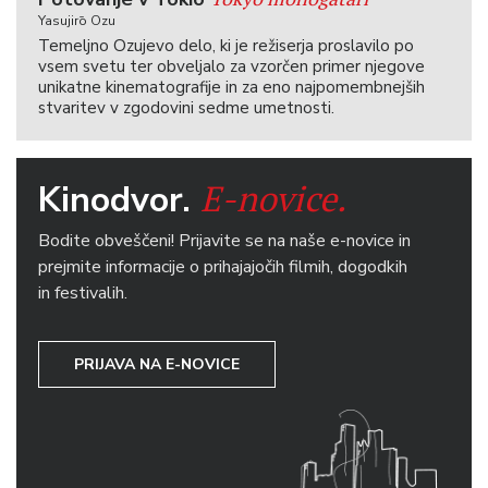
Yasujirō Ozu
Temeljno Ozujevo delo, ki je režiserja proslavilo po
vsem svetu ter obveljalo za vzorčen primer njegove
unikatne kinematografije in za eno najpomembnejših
stvaritev v zgodovini sedme umetnosti.
E-novice.
Kinodvor.
Bodite obveščeni! Prijavite se na naše e-novice in
prejmite informacije o prihajajočih filmih, dogodkih
in festivalih.
PRIJAVA NA E-NOVICE