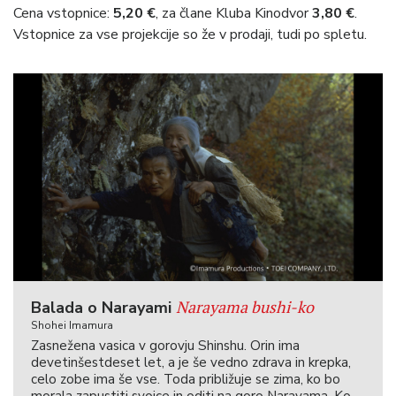
Cena vstopnice:
5,20 €
, za člane Kluba Kinodvor
3,80 €
.
Vstopnice za vse projekcije so že v prodaji, tudi po spletu.
Narayama bushi-ko
Balada o Narayami
Shohei Imamura
Zasnežena vasica v gorovju Shinshu. Orin ima
devetinšestdeset let, a je še vedno zdrava in krepka,
celo zobe ima še vse. Toda približuje se zima, ko bo
morala zapustiti svojce in oditi na goro Narayama. Ko