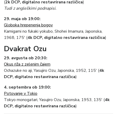
(
2k DCP, digitalno restavrirana različica
)
Tudi z angleškimi podnapisi.
29. maja ob 19:00:
Globoka hrepenenja bogov
Kamigami no fukaki yokubo, Shohei Imamura, Japonska,
1968, 175′ (
4k DCP, digitalno restavrirana različica
)
Dvakrat Ozu
29. avgusta ob 20:30:
Okus riža z zelenim čajem
Ochazuke no aji, Yasujiro Ozu, Japonska, 1952, 115′ (
4k
DCP, digitalno restavrirana različica
)
4. septembra ob 19:00:
Potovanje v Tokio
Tokyo monogatari, Yasujiro Ozu, Japonska, 1953, 135′ (
4k
DCP, digitalno restavrirana različica
)