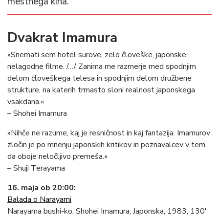
mestnega kina.
Dvakrat Imamura
»Snemati sem hotel surove, zelo človeške, japonske,
nelagodne filme. /…/ Zanima me razmerje med spodnjim
delom človeškega telesa in spodnjim delom družbene
strukture, na katerih trmasto sloni realnost japonskega
vsakdana.«
– Shohei Imamura
»Nihče ne razume, kaj je resničnost in kaj fantazija. Imamurov
zločin je po mnenju japonskih kritikov in poznavalcev v tem,
da oboje neločljivo premeša.«
– Shuji Terayama
16. maja ob 20:00:
Balada o Narayami
Narayama bushi-ko, Shohei Imamura, Japonska, 1983, 130′