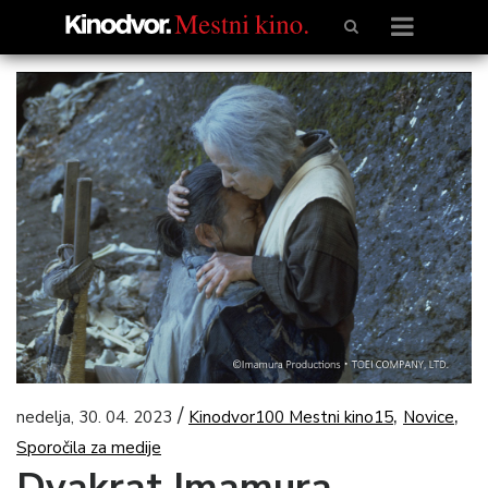
/
,
,
nedelja, 30. 04. 2023
Kinodvor100 Mestni kino15
Novice
Sporočila za medije
Dvakrat Imamura,