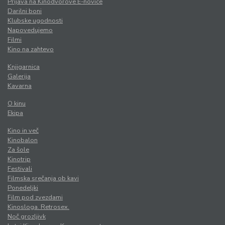
Prijava na Kinodvorove E-novice
Darilni boni
Klubske ugodnosti
Napovedujemo
Filmi
Kino na zahtevo
Knjigarnica
Galerija
Kavarna
O kinu
Ekipa
Kino in več
Kinobalon
Za šole
Kinotrip
Festivali
Filmska srečanja ob kavi
Ponedeljki
Film pod zvezdami
Kinosloga. Retrosex.
Noč grozljivk