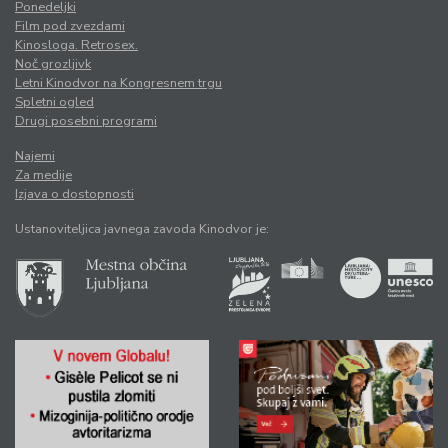
Ponedeljki
Film pod zvezdami
Kinosloga. Retrosex.
Noč grozljivk
Letni Kinodvor na Kongresnem trgu
Spletni ogled
Drugi posebni programi
Najemi
Za medije
Izjava o dostopnosti
Ustanoviteljica javnega zavoda Kinodvor je: