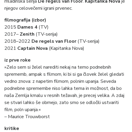
mladinska serija
De regels van Floor
.
Kapitanka Nova
je
njegov celovečerni igrani prvenec.
filmografija (izbor)
2015
Dames 4
(TV)
2017–
Zenith
(TV-serija)
2018–2022
De regels van Floor
(TV-serija)
2021
Captain Nova
(Kapitanka Nova)
iz prve roke
»Zelo sem si želel narediti nekaj na temo podnebnih
sprememb, ampak s filmom, ki bi si ga človek želel gledati
vedno znova: z napetim filmom, polnim upanja. Seveda
podnebne spremembe niso lahka tema in možnost, da bo
naša Zemlja kmalu v resnih težavah, je precej velika. A zdaj
se stvari lahko še obrnejo, zato smo se odločili ustvariti
film, poln upanja.«
– Maurice Trouwborst
kritike