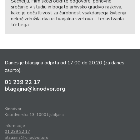
Sacherju. Film skozi odkrite pogovore, ponovno
srečanje v studiu in bogato arhivsko gradivo razkriva,
kako je občutljivost za čarobnost vsakdanjega življenja
nekoč združila dva ustvarjalna svetova – ter ustvarila
tretjega.
Danes je blagajna odprta od 17:00 do 20:20
(za danes
zaprto).
01 239 22 17
blagajna@kinodvor.org
Kinodvor
Kolodvorska 13, 1000 Ljubljana
Informacije:
01 239 22 17
blagajna@kinodvor.org