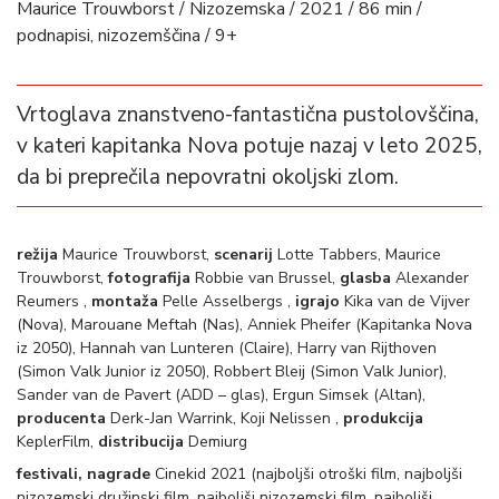
Maurice Trouwborst / Nizozemska / 2021 / 86 min /
podnapisi, nizozemščina / 9+
Vrtoglava znanstveno-fantastična pustolovščina,
v kateri kapitanka Nova potuje nazaj v leto 2025,
da bi preprečila nepovratni okoljski zlom.
režija
Maurice Trouwborst,
scenarij
Lotte Tabbers, Maurice
Trouwborst,
fotografija
Robbie van Brussel,
glasba
Alexander
Reumers ,
montaža
Pelle Asselbergs ,
igrajo
Kika van de Vijver
(Nova), Marouane Meftah (Nas), Anniek Pheifer (Kapitanka Nova
iz 2050), Hannah van Lunteren (Claire), Harry van Rijthoven
(Simon Valk Junior iz 2050), Robbert Bleij (Simon Valk Junior),
Sander van de Pavert (ADD – glas), Ergun Simsek (Altan),
producenta
Derk-Jan Warrink, Koji Nelissen ,
produkcija
KeplerFilm,
distribucija
Demiurg
festivali, nagrade
Cinekid 2021 (najboljši otroški film, najboljši
nizozemski družinski film, najboljši nizozemski film, najboljši