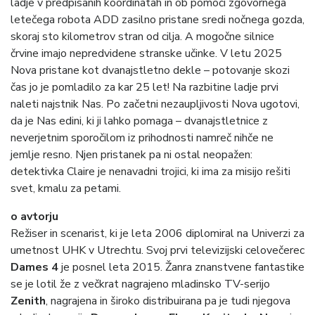
ladje v predpisanih koordinatah in ob pomoči zgovornega
letečega robota ADD zasilno pristane sredi nočnega gozda,
skoraj sto kilometrov stran od cilja. A mogočne silnice
črvine imajo nepredvidene stranske učinke. V letu 2025
Nova pristane kot dvanajstletno dekle – potovanje skozi
čas jo je pomladilo za kar 25 let! Na razbitine ladje prvi
naleti najstnik Nas. Po začetni nezaupljivosti Nova ugotovi,
da je Nas edini, ki ji lahko pomaga – dvanajstletnice z
neverjetnim sporočilom iz prihodnosti namreč nihče ne
jemlje resno. Njen pristanek pa ni ostal neopažen:
detektivka Claire je nenavadni trojici, ki ima za misijo rešiti
svet, kmalu za petami.
o avtorju
Režiser in scenarist, ki je leta 2006 diplomiral na Univerzi za
umetnost UHK v Utrechtu. Svoj prvi televizijski celovečerec
Dames 4
je posnel leta 2015. Žanra znanstvene fantastike
se je lotil že z večkrat nagrajeno mladinsko TV-serijo
Zenith
, nagrajena in široko distribuirana pa je tudi njegova