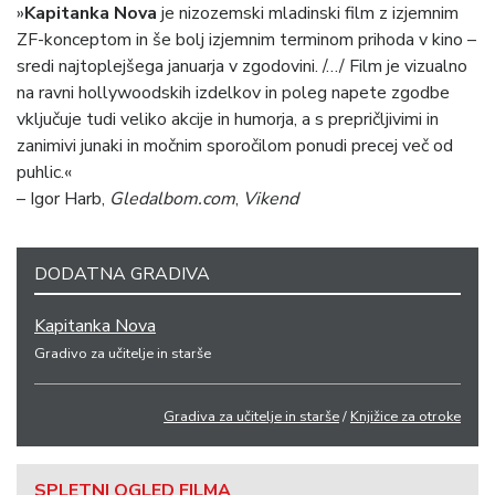
»
Kapitanka Nova
je nizozemski mladinski film z izjemnim
ZF-konceptom in še bolj izjemnim terminom prihoda v kino –
sredi najtoplejšega januarja v zgodovini. /…/ Film je vizualno
na ravni hollywoodskih izdelkov in poleg napete zgodbe
vključuje tudi veliko akcije in humorja, a s prepričljivimi in
zanimivi junaki in močnim sporočilom ponudi precej več od
puhlic.«
– Igor Harb,
Gledalbom.com
,
Vikend
DODATNA GRADIVA
Kapitanka Nova
Gradivo za učitelje in starše
Gradiva za učitelje in starše
/
Knjižice za otroke
SPLETNI OGLED FILMA