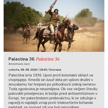
Palestine 36
Palestina 36
Annemarie Jacir
sobota, 08. 08. 2026 / 18:45 / Dvorana
Palestina leta 1936. Upori proti kolonialni oblast se
stopnjujejo. Kmečki sin Jusuf dela pri vplivni družini v
Jeruzalemu ter hrepeni po prihodnosti onkraj nemirov.
Toda zgodovina je neusmiljena. Ob vse večjem številu
judovskih priseljencev, ki bežijo pred antisemitizmom v
Evropi, ter palestinskem prebivalstvu, ki se združuje v
največji in najdaljši vstaji proti tridesetletni britanski
nadvladi, se spopad zdi vse bolj neizogiben.