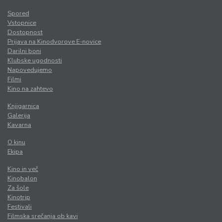
Spored
Vstopnice
Dostopnost
Prijava na Kinodvorove E-novice
Darilni boni
Klubske ugodnosti
Napovedujemo
Filmi
Kino na zahtevo
Knjigarnica
Galerija
Kavarna
O kinu
Ekipa
Kino in več
Kinobalon
Za šole
Kinotrip
Festivali
Filmska srečanja ob kavi