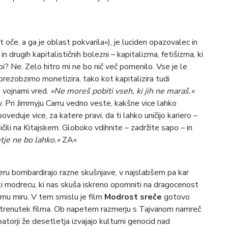
t oče, a ga je oblast pokvarila«), je luciden opazovalec in
in drugih kapitalističnih bolezni – kapitalizma, fetišizma, ki
bi? Ne. Zelo hitro mi ne bo nič več pomenilo. Vse je le
brezobzirno monetizira, tako kot kapitalizira tudi
z vojnami vred.
»Ne moreš pobiti vseh, ki jih ne maraš.«
v. Pri Jimmyju Carru vedno veste, kakšne vice lahko
oveduje vice, za katere pravi, da ti lahko uničijo kariero –
ičili na Kitajskem. Globoko vdihnite – zadržite sapo – in
tje ne bo lahko.«
ZA«
eru bombardirajo razne skušnjave, v najslabšem pa kar
i modrecu, ki nas skuša iskreno opomniti na dragocenost
jemu miru. V tem smislu je film
Modrost sreče
gotovo
čni trenutek filma. Ob napetem razmerju s Tajvanom namreč
patorji že desetletja izvajajo kulturni genocid nad