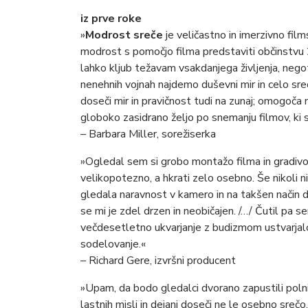
iz prve roke
»
Modrost sreče
je veličastno in imerzivno film
modrost s pomočjo filma predstaviti občinstvu 2
lahko kljub težavam vsakdanjega življenja, nego
nenehnih vojnah najdemo duševni mir in celo s
doseči mir in pravičnost tudi na zunaj; omogoč
globoko zasidrano željo po snemanju filmov, ki s
– Barbara Miller, sorežiserka
»Ogledal sem si grobo montažo filma in gradivo 
velikopotezno, a hkrati zelo osebno. Še nikoli 
gledala naravnost v kamero in na takšen način d
se mi je zdel drzen in neobičajen. /…/ Čutil pa 
večdesetletno ukvarjanje z budizmom ustvarjal
sodelovanje.«
– Richard Gere, izvršni producent
»Upam, da bodo gledalci dvorano zapustili poln
lastnih misli in dejanj doseči ne le osebno srečo