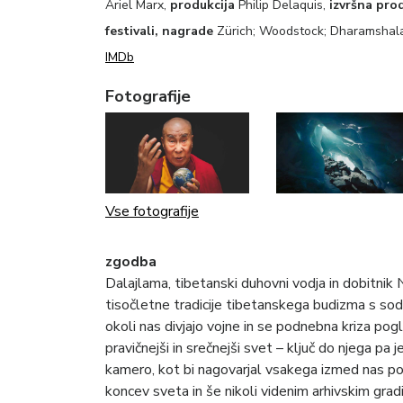
Ariel Marx,
produkcija
Philip Delaquis,
izvršna pro
festivali, nagrade
Zürich; Woodstock; Dharamshala;
IMDb
Fotografije
Vse fotografije
zgodba
Dalajlama, tibetanski duhovni vodja in dobitnik
tisočletne tradicije tibetanskega budizma s sod
okoli nas divjajo vojne in se podnebna kriza pogl
pravičnejši in srečnejši svet – ključ do njega pa j
kamero, kot bi nagovarjal vsakega izmed nas pose
koncev sveta in še nikoli videnim arhivskim grad