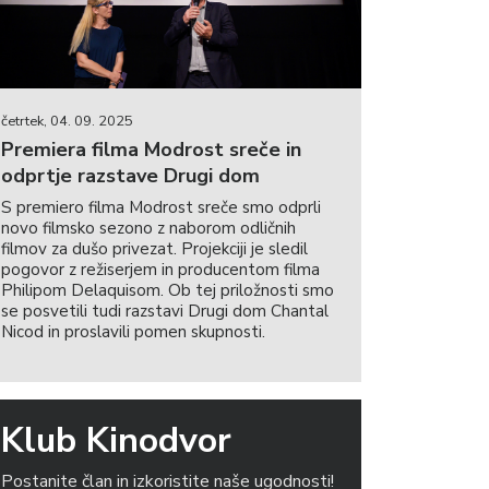
četrtek, 04. 09. 2025
Premiera filma Modrost sreče in
odprtje razstave Drugi dom
S premiero filma Modrost sreče smo odprli
novo filmsko sezono z naborom odličnih
filmov za dušo privezat. Projekciji je sledil
pogovor z režiserjem in producentom filma
Philipom Delaquisom. Ob tej priložnosti smo
se posvetili tudi razstavi Drugi dom Chantal
Nicod in proslavili pomen skupnosti.
Klub Kinodvor
Postanite član in izkoristite naše ugodnosti!