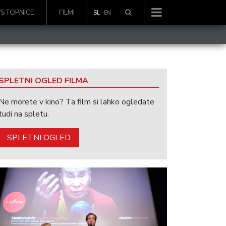
VSTOPNICE
FILMI
SL
EN
SPLETNI OGLED FILMA
Ne morete v kino? Ta film si lahko ogledate
tudi na spletu.
SPLETNI OGLED