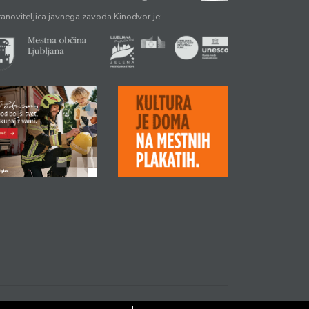
anoviteljica javnega zavoda Kinodvor je: