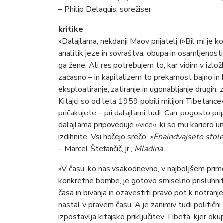
– Philip Delaquis, sorežiser
kritike
»Dalajlama, nekdanji Maov prijatelj (»Bil mi je ko
analitik jeze in sovraštva, obupa in osamljenosti 
ga žene. Ali res potrebujem to, kar vidim v izlož
začasno – in kapitalizem to prekarnost bajno in 
eksploatiranje, zatiranje in ugonabljanje drugih, 
Kitajci so od leta 1959 pobili milijon Tibetance
pričakujete – pri dalajlami tudi. Carr pogosto prip
dalajlama pripoveduje »vice«, ki so mu kariero un
izdihnite. Vsi hočejo srečo.
»Enaindvajseto stole
– Marcel Štefančič, jr.,
Mladina
»V času, ko nas vsakodnevno, v najboljšem prim
konkretne bombe, je gotovo smiselno prisluhnit
časa in bivanja in ozavestiti pravo pot k notran
nastal v pravem času. A je zanimiv tudi politi
izpostavlja kitajsko priključitev Tibeta, kjer oku