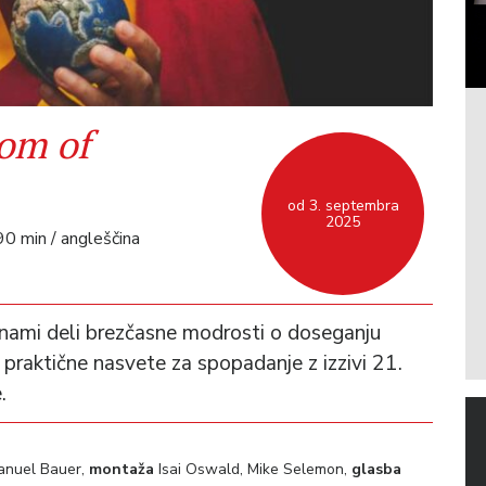
om of
od 3. septembra
2025
 90 min / angleščina
 nami deli brezčasne modrosti o doseganju
 praktične nasvete za spopadanje z izzivi 21.
.
anuel Bauer,
montaža
Isai Oswald, Mike Selemon,
glasba