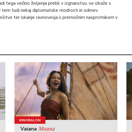
i tega večino življenja prebil v izgnanstvu, se izkaže s
 v tem tudi nekaj diplomatske modrosti in odmev
ešitve ter iskanje ravnovesja s premočnim nasprotnikom v
KINOBALON
Moana
Vaiana