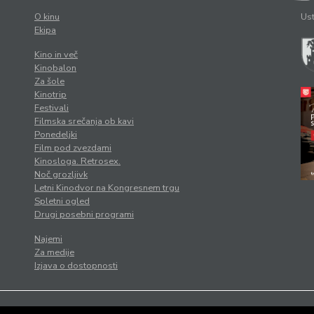
O kinu
Ust
Ekipa
Kino in več
Kinobalon
Za šole
Kinotrip
Festivali
Filmska srečanja ob kavi
Ponedeljki
Film pod zvezdami
Kinosloga. Retrosex.
Noč grozljivk
Letni Kinodvor na Kongresnem trgu
Spletni ogled
Drugi posebni programi
Najemi
Za medije
Izjava o dostopnosti