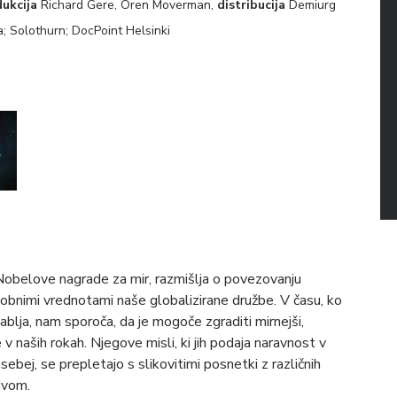
dukcija
Richard Gere, Oren Moverman,
distribucija
Demiurg
 Solothurn; DocPoint Helsinki
 Nobelove nagrade za mir, razmišlja o povezovanju
obnimi vrednotami naše globalizirane družbe. V času, ko
ablja, nam sporoča, da je mogoče zgraditi mirnejši,
e v naših rokah. Njegove misli, ki jih podaja naravnost v
bej, se prepletajo s slikovitimi posnetki z različnih
ivom.