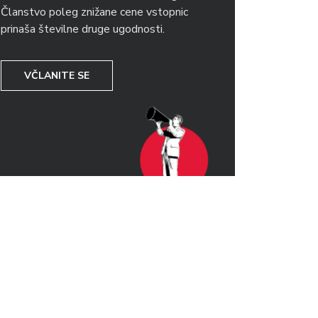
Članstvo poleg znižane cene vstopnic
prinaša številne druge ugodnosti.
VČLANITE SE