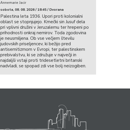
Annemarie Jacir
sobota, 08. 08. 2026 / 18:45 / Dvorana
Palestina leta 1936. Upori proti kolonialni
oblast se stopnjujejo. Kmečki sin Jusuf dela
pri vplivni družini v Jeruzalemu ter hrepeni po
prihodnosti onkraj nemirov. Toda zgodovina
je neusmiljena. Ob vse večjem številu
judovskih priseljencev, ki bežijo pred
antisemitizmom v Evropi, ter palestinskem
prebivalstvu, ki se združuje v največji in
najdaljši vstaji proti tridesetletni britanski
nadvladi, se spopad zdi vse bolj neizogiben.