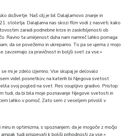
sko doživetje. Naš cilj je bil Dalajlamovo znanje in
1. stoletja. Dalajlama nas skozi film vodi z nasveti, kako
tovostim zaradi podnebne krize in zaskrbljenosti ob
rečo. Ravno ta umirjenost duha nam namreč lahko pomaga
a nam, da se povežemo in ukrepamo. To pa se ujema z mojo
e zavzemajo za pravičnost in boljši svet za vse.«
se mi je zdelo izjemno. Vse skupaj je delovalo
nisem videl posnetkov, na katerih bi Njegova svetost
elila svoj pogled na svet. Res osupljivo gradivo. Pristop
sem tudi, da bi bila moje poznavanje Njegove svetosti in
cem lahko v pomoč. Zato sem z veseljem privolil v
i miru in optimizma, s spoznanjem, da je mogoče z močjo
, ampak tudi prispevati k boljši prihodnosti za vse.«