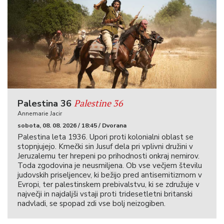
Palestine 36
Palestina 36
Annemarie Jacir
sobota, 08. 08. 2026 / 18:45 / Dvorana
Palestina leta 1936. Upori proti kolonialni oblast se
stopnjujejo. Kmečki sin Jusuf dela pri vplivni družini v
Jeruzalemu ter hrepeni po prihodnosti onkraj nemirov.
Toda zgodovina je neusmiljena. Ob vse večjem številu
judovskih priseljencev, ki bežijo pred antisemitizmom v
Evropi, ter palestinskem prebivalstvu, ki se združuje v
največji in najdaljši vstaji proti tridesetletni britanski
nadvladi, se spopad zdi vse bolj neizogiben.