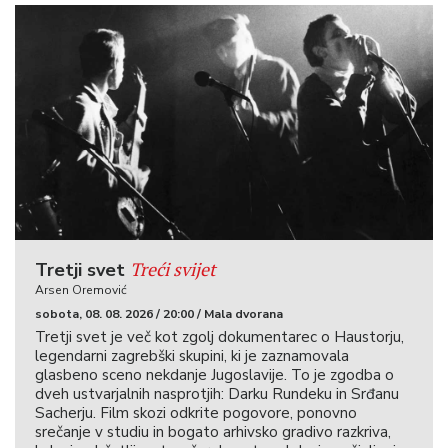
Treći svijet
Tretji svet
Arsen Oremović
sobota, 08. 08. 2026 / 20:00 / Mala dvorana
Tretji svet je več kot zgolj dokumentarec o Haustorju,
legendarni zagrebški skupini, ki je zaznamovala
glasbeno sceno nekdanje Jugoslavije. To je zgodba o
dveh ustvarjalnih nasprotjih: Darku Rundeku in Srđanu
Sacherju. Film skozi odkrite pogovore, ponovno
srečanje v studiu in bogato arhivsko gradivo razkriva,