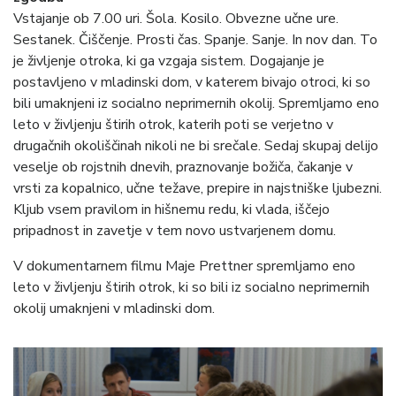
Vstajanje ob 7.00 uri. Šola. Kosilo. Obvezne učne ure.
Sestanek. Čiščenje. Prosti čas. Spanje. Sanje. In nov dan. To
je življenje otroka, ki ga vzgaja sistem. Dogajanje je
postavljeno v mladinski dom, v katerem bivajo otroci, ki so
bili umaknjeni iz socialno neprimernih okolij. Spremljamo eno
leto v življenju štirih otrok, katerih poti se verjetno v
drugačnih okoliščinah nikoli ne bi srečale. Sedaj skupaj delijo
veselje ob rojstnih dnevih, praznovanje božiča, čakanje v
vrsti za kopalnico, učne težave, prepire in najstniške ljubezni.
Kljub vsem pravilom in hišnemu redu, ki vlada, iščejo
pripadnost in zavetje v tem novo ustvarjenem domu.
V dokumentarnem filmu Maje Prettner spremljamo eno
leto v življenju štirih otrok, ki so bili iz socialno neprimernih
okolij umaknjeni v mladinski dom.