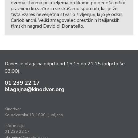
dvema starima prijateljema potikamo po beneški nižini,
praznimo kozarčke in se skušamo spomniti, kaj je že
tista »zares neverjetna stvar o življenju«, ki jo je odkril
Carlobianchi. Veliki zmagovalec prestižnih italijanskih
filmskih nagrad David di Donatello.
Danes je blagajna odprta od 15:15 do 21:15
(odprto še
03:00).
01 239 22 17
blagajna@kinodvor.org
Kinodvor
Kolodvorska 13, 1000 Ljubljana
Informacije:
01 239 22 17
blagajna@kinodvor.org