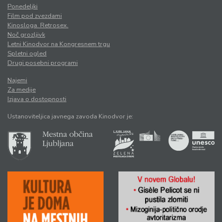
Ponedeljki
Film pod zvezdami
Kinosloga. Retrosex.
Noč grozljivk
Letni Kinodvor na Kongresnem trgu
Spletni ogled
Drugi posebni programi
Najemi
Za medije
Izjava o dostopnosti
Ustanoviteljica javnega zavoda Kinodvor je: