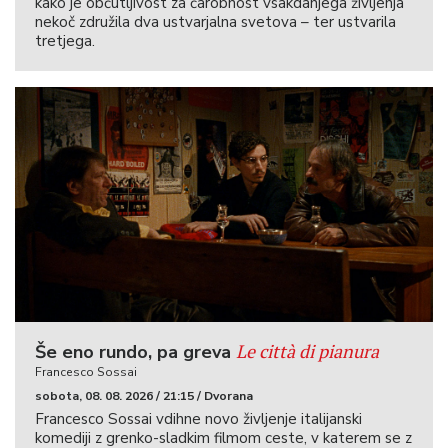
kako je občutljivost za čarobnost vsakdanjega življenja
nekoč združila dva ustvarjalna svetova – ter ustvarila
tretjega.
Le città di pianura
Še eno rundo, pa greva
Francesco Sossai
sobota, 08. 08. 2026 / 21:15 / Dvorana
Francesco Sossai vdihne novo življenje italijanski
komediji z grenko-sladkim filmom ceste, v katerem se z