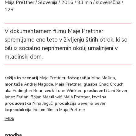
Maja Prettner / Slovenija / 2016 / 93 min / slovenščina /
12+
V dokumentarnem filmu Maje Prettner
spremljamo eno leto v življenju štirih otrok, ki so
bili iz socialno neprimernih okolij umaknjeni v
mladinski dom.
režija in scenarij
Maja Prettner,
fotografija
Miha Možina,
montaža
Andrej Nagode, Maja Prettner,
glasba
Chad Crouch
aka Podington Bear,
zvok
Tuan Winkler,
producenti
Jani Sever,
Janez Ferlan, Bojan Mastilović, Maja Prettner,
izvršna
producentka
Nina Jeglič,
produkcija
Sever & Sever,
koprodukcija
Iridium film in Maja Prettner
IMDb
zgodba