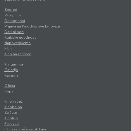
Spored
Vstopnice
Dostopnost
Prijava na Kinodvorove E-novice
Darilni boni
Klubske ugodnosti
Napovedujemo
Filmi
Kino na zahtevo
Knjigarnica
Galerija
Kavarna
O kinu
Ekipa
Kino in več
Kinobalon
Za šole
Kinotrip
Festivali
Filmska srečanja ob kavi